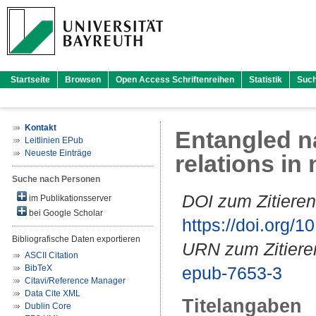
Startseite
Browsen
Open Access Schriftenreihen
Statistik
Suc
Kontakt
Entangled na
Leitlinien EPub
Neueste Einträge
relations in
Suche nach Personen
DOI zum Zitieren
im Publikationsserver
bei Google Scholar
https://doi.org
Bibliografische Daten exportieren
URN zum Zitiere
ASCII Citation
BibTeX
epub-7653-3
Citavi/Reference Manager
Data Cite XML
Titelangaben
Dublin Core