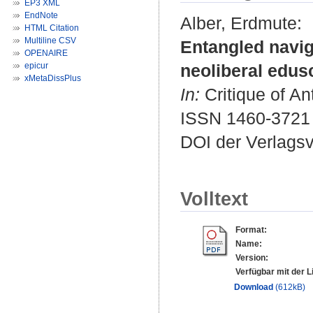
EP3 XML
EndNote
Alber, Erdmute
:
HTML Citation
Multiline CSV
Entangled naviga
OPENAIRE
epicur
neoliberal edus
xMetaDissPlus
In:
Critique of An
ISSN 1460-3721
DOI der Verlags
Volltext
Format:
Name:
Version:
Verfügbar mit der L
Download
(612kB)