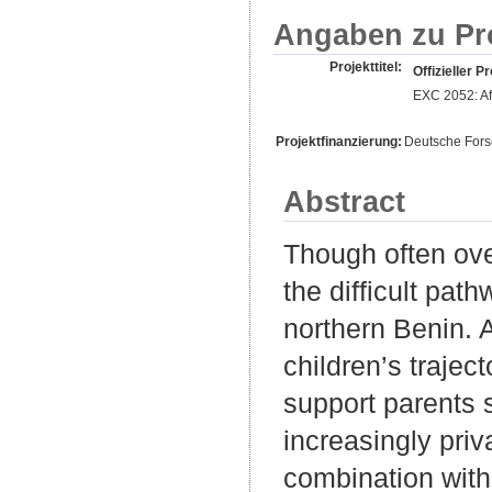
Angaben zu Pr
Projekttitel:
Offizieller Pr
EXC 2052: Afr
Projektfinanzierung:
Deutsche For
Abstract
Though often ove
the difficult pat
northern Benin. A
children’s trajec
support parents 
increasingly pri
combination with 