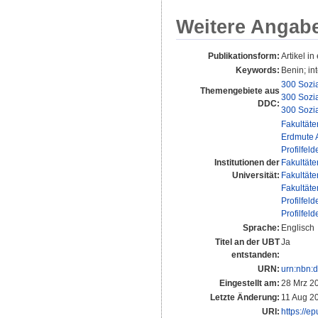
Weitere Angab
Publikationsform:
Artikel in
Keywords:
Benin; in
300 Sozi
Themengebiete aus
300 Sozi
DDC:
300 Sozi
Fakultäte
Erdmute 
Profilfeld
Institutionen der
Fakultäte
Universität:
Fakultäte
Fakultäte
Profilfeld
Profilfeld
Sprache:
Englisch
Titel an der UBT
Ja
entstanden:
URN:
urn:nbn:
Eingestellt am:
28 Mrz 2
Letzte Änderung:
11 Aug 2
URI:
https://e