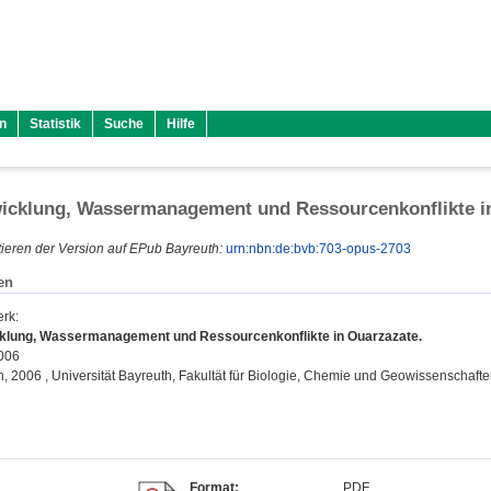
n
Statistik
Suche
Hilfe
wicklung, Wassermanagement und Ressourcenkonflikte i
ieren der Version auf EPub Bayreuth:
urn:nbn:de:bvb:703-opus-2703
en
erk
:
cklung, Wassermanagement und Ressourcenkonflikte in Ouarzazate.
2006
on, 2006 , Universität Bayreuth, Fakultät für Biologie, Chemie und Geowissenschafte
Format:
PDF