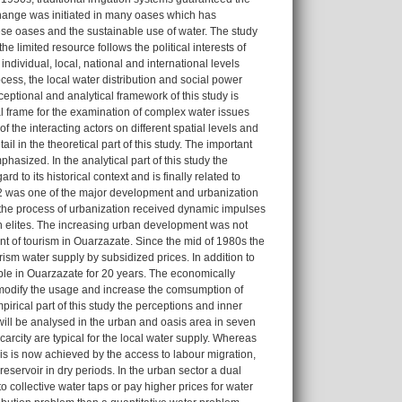
 change was initiated in many oases which has
ese oases and the sustainable use of water. The study
he limited resource follows the political interests of
individual, local, national and international levels
ss, the local water distribution and social power
ceptional and analytical framework of this study is
al frame for the examination of complex water issues
f the interacting actors on different spatial levels and
il in the theoretical part of this study. The important
phasized. In the analytical part of this study the
to its historical context and is finally related to
2 was one of the major development and urbanization
y, the process of urbanization received dynamic impulses
ban elites. The increasing urban development was not
ent of tourism in Ouarzazate. Since the mid of 1980s the
ism water supply by subsidized prices. In addition to
sible in Ouarzazate for 20 years. The economically
ey modify the usage and increase the comsumption of
mpirical part of this study the perceptions and inner
 will be analysed in the urban and oasis area in seven
arcity are typical for the local water supply. Whereas
his is now achieved by the access to labour migration,
servoir in dry periods. In the urban sector a dual
o collective water taps or pay higher prices for water