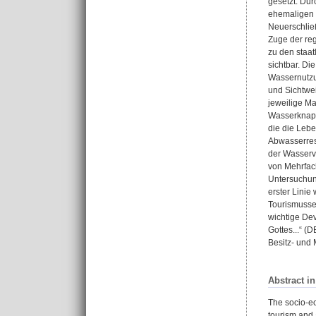
gesetzt. Du
ehemaligen 
Neuerschließ
Zuge der re
zu den staat
sichtbar. Di
Wassernutzu
und Sichtwei
jeweilige Ma
Wasserknapp
die die Lebe
Abwasserres
der Wasserv
von Mehrfac
Untersuchung
erster Linie
Tourismussek
wichtige Dev
Gottes...“ (
Besitz- und 
Abstract i
The socio-ec
tourism and a