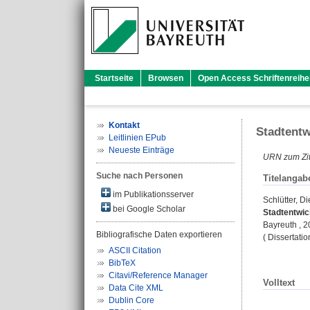
Startseite
Browsen
Open Access Schriftenreihe
Kontakt
Stadtent
Leitlinien EPub
Neueste Einträge
URN zum Zit
Suche nach Personen
Titelangab
im Publikationsserver
Schlütter, Di
bei Google Scholar
Stadtentwi
Bayreuth , 
Bibliografische Daten exportieren
( Dissertati
ASCII Citation
BibTeX
Citavi/Reference Manager
Volltext
Data Cite XML
Dublin Core