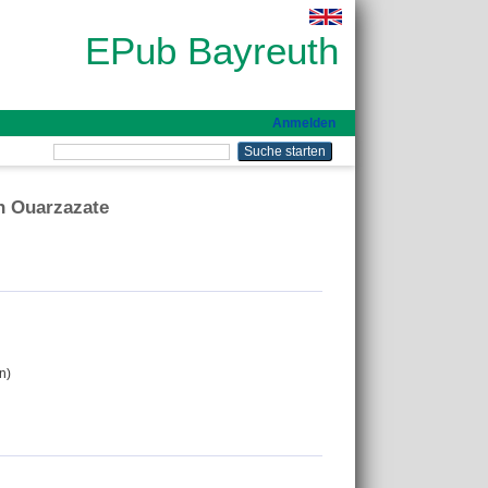
EPub Bayreuth
Anmelden
n Ouarzazate
n)