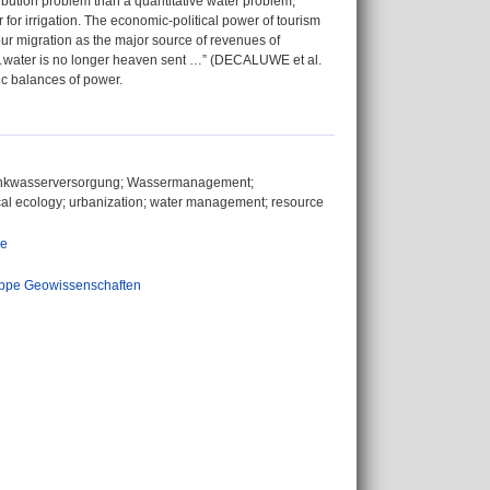
ribution problem than a quantitative water problem,
for irrigation. The economic-political power of tourism
bour migration as the major source of revenues of
t “…water is no longer heaven sent …” (DECALUWE et al.
ic balances of power.
Trinkwasserversorgung; Wassermanagement;
ical ecology; urbanization; water management; resource
ie
ppe Geowissenschaften