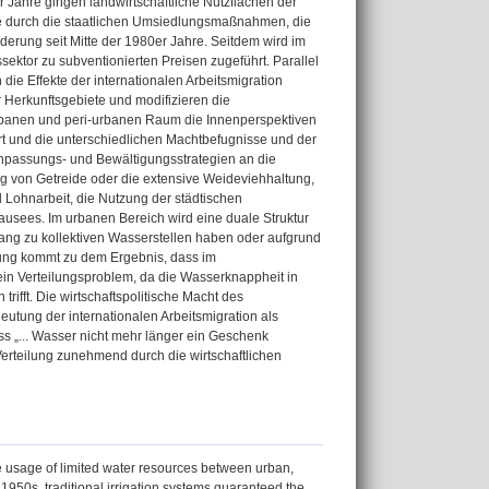
ahre gingen landwirtschaftliche Nutzflächen der
se durch die staatlichen Umsiedlungsmaßnahmen, die
rderung seit Mitte der 1980er Jahre. Seitdem wird im
tor zu subventionierten Preisen zugeführt. Parallel
ie Effekte der internationalen Arbeitsmigration
r Herkunftsgebiete und modifizieren die
urbanen und peri-urbanen Raum die Innenperspektiven
rt und die unterschiedlichen Machtbefugnisse und der
Anpassungs- und Bewältigungsstrategien an die
 von Getreide oder die extensive Weideviehhaltung,
 Lohnarbeit, die Nutzung der städtischen
usees. Im urbanen Bereich wird eine duale Struktur
ang zu kollektiven Wasserstellen haben oder aufgrund
ung kommt zu dem Ergebnis, dass im
ein Verteilungsproblem, da die Wasserknappheit in
rifft. Die wirtschaftspolitische Macht des
utung der internationalen Arbeitsmigration als
ss „... Wasser nicht mehr länger ein Geschenk
erteilung zunehmend durch die wirtschaftlichen
 usage of limited water resources between urban,
e 1950s, traditional irrigation systems guaranteed the