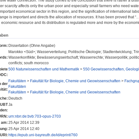
ctive water connection. The study comes to the conclusion that there is rather a dist
r scarcity affects only the urban poor and especially small farmers who need water 
important economical sector in this region, and the signification of international la
ange is important and directs the allocation of resources. It has been proved tha
 economic resource and its distribution is regulated more and more by the econom
aben
form:
Dissertation (Ohne Angabe)
Marokko <Süd>; Wasserverteilung; Politische Ökologie; Stadtentwicklung; 
rds:
Wasserkonflikte; Bewässerungswirtschaft; Wasserrechte; Wasserpolitik; polit
conflicts; south morocco
iete
500 Naturwissenschaften und Mathematik
>
550 Geowissenschaften, Geolog
DDC:
Fakultäten
>
Fakultät für Biologie, Chemie und Geowissenschaften
>
Fachgru
n der
Fakultäten
ität:
Fakultäten
>
Fakultät für Biologie, Chemie und Geowissenschaften
che:
Deutsch
r UBT
Ja
nden:
URN:
urn:nbn:de:bvb:703-opus-2703
t am:
25 Apr 2014 12:39
rung:
25 Apr 2014 12:40
URI:
https://epub.uni-bayreuth.de/id/eprint/760