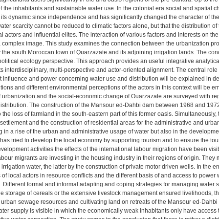
of the inhabitants and sustainable water use. In the colonial era social and spatial
 its dynamic since independence and has significantly changed the character of th
ter scarcity cannot be reduced to climatic factors alone, but that the distribution of t
actors and influential elites. The interaction of various factors and interests on the 
 complex image. This study examines the connection between the urbanization proce
by the south Moroccan town of Quarzazate and its adjoining irrigation lands. The con
olitical ecology perspective. This approach provides an useful integrative analytic
s interdisciplinary, multi-perspective and actor-oriented alignment. The central role o
nt influence and power concerning water use and distribution will be explained in deta
tutions and different environmental perceptions of the actors in this context will be em
 urbanization and the social-economic change of Ouarzazate are surveyed with regard 
distribution. The construction of the Mansour ed-Dahbi dam between 1968 and 197
o the loss of farmland in the south-eastern part of this former oasis. Simultaneousl
esettlement and the construction of residential areas for the administrative and ur
ng in a rise of the urban and administrative usage of water but also in the developm
as tried to develop the local economy by supporting tourism and to ensure the tour
evelopment activities the effects of the international labour migration have been vi
abour migrants are investing in the housing industry in their regions of origin. Th
irrigation water, the latter by the construction of private motor driven wells. In the e
 of local actors in resource conflicts and the different basis of and access to power
. Different formal and informal adapting and coping strategies for managing water sc
the storage of cereals or the extensive livestock management ensured livelihoods, t
 urban sewage resources and cultivating land on retreats of the Mansour ed-Dahbi re
ater supply is visible in which the economically weak inhabitants only have access t