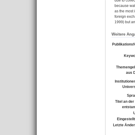
due to colle
because wate
as the most 
foreign exch
1999) but an
Weitere Ang
Publikations
Keywo
Themengeb
aus 
Institutione
Univers
Spra
Titel an de
entsta
Eingestell
Letzte Ände