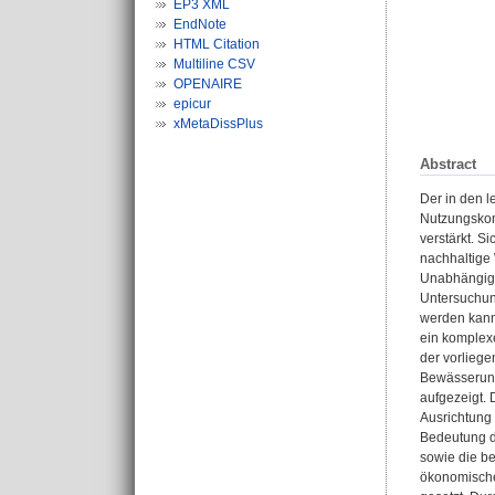
EP3 XML
EndNote
HTML Citation
Multiline CSV
OPENAIRE
epicur
xMetaDissPlus
Abstract
Der in den 
Nutzungskon
verstärkt. S
nachhaltige 
Unabhängigk
Untersuchung
werden kann,
ein komplexe
der vorlieg
Bewässerung
aufgezeigt. 
Ausrichtung 
Bedeutung d
sowie die be
ökonomische