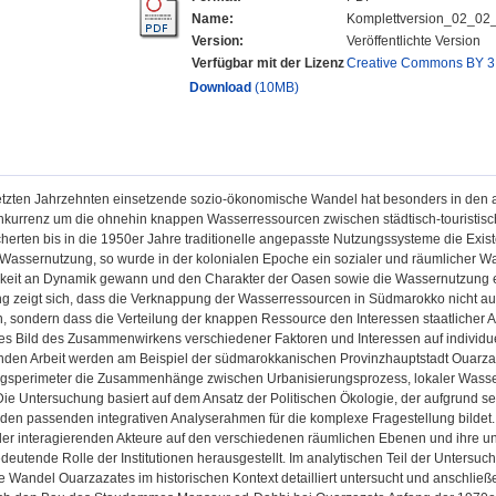
Name:
Komplettversion_02_02
Version:
Veröffentlichte Version
Verfügbar mit der Lizenz
Creative Commons BY 3
Download
(10MB)
letzten Jahrzehnten einsetzende sozio-ökonomische Wandel hat besonders in den 
kurrenz um die ohnehin knappen Wasserressourcen zwischen städtisch-touristisch
icherten bis in die 1950er Jahre traditionelle angepasste Nutzungssysteme die Ex
Wassernutzung, so wurde in der kolonialen Epoche ein sozialer und räumlicher Wand
eit an Dynamik gewann und den Charakter der Oasen sowie die Wassernutzung en
 zeigt sich, dass die Verknappung der Wasserressourcen in Südmarokko nicht auss
 sondern dass die Verteilung der knappen Ressource den Interessen staatlicher Akte
s Bild des Zusammenwirkens verschiedener Faktoren und Interessen auf individuelle
enden Arbeit werden am Beispiel der südmarokkanischen Provinzhauptstadt Ouar
sperimeter die Zusammenhänge zwischen Urbanisierungsprozess, lokaler Wasserv
Die Untersuchung basiert auf dem Ansatz der Politischen Ökologie, der aufgrund se
den passenden integrativen Analyserahmen für die komplexe Fragestellung bildet. Im
er interagierenden Akteure auf den verschiedenen räumlichen Ebenen und ihre u
deutende Rolle der Institutionen herausgestellt. Im analytischen Teil der Untersu
 Wandel Ouarzazates im historischen Kontext detailliert untersucht und anschlie