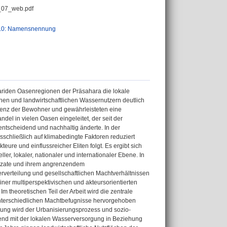
_07_web.pdf
.0: Namensnennung
ariden Oasenregionen der Präsahara die lokale
en und landwirtschaftlichen Wassernutzern deutlich
istenz der Bewohner und gewährleisteten eine
el in vielen Oasen eingeleitet, der seit der
tscheidend und nachhaltig änderte. In der
chließlich auf klimabedingte Faktoren reduziert
ure und einflussreicher Eliten folgt. Es ergibt sich
r, lokaler, nationaler und internationaler Ebene. In
zazate und ihrem angrenzendem
erteilung und gesellschaftlichen Machtverhältnissen
iner multiperspektivischen und akteursorientierten
 theoretischen Teil der Arbeit wird die zentrale
nterschiedlichen Machtbefugnisse hervorgehoben
chung wird der Urbanisierungsprozess und sozio-
ßend mit der lokalen Wasserversorgung in Beziehung