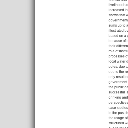
livelihoods 
increased in
shows that wa
governmental 
sums up to a
illustrated 
based on a p
because of it
their differe
role of insti
processes of
local water 
poles, due t
due to the r
only resulti
government h
the public d
successful l
drinking and 
perspectives
case studies
in the past 
the usage of
structured w