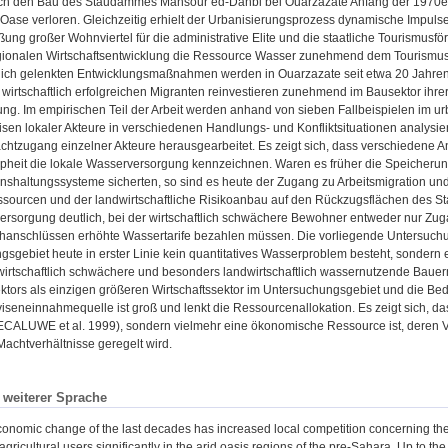
rch den Bau des Staudammes Mansour ed-Dahbi bei Ouarzazate Anfang der 1970er J
Oase verloren. Gleichzeitig erhielt der Urbanisierungsprozess dynamische Impul
ung großer Wohnviertel für die administrative Elite und die staatliche Tourismusfö
gionalen Wirtschaftsentwicklung die Ressource Wasser zunehmend dem Tourismussek
lich gelenkten Entwicklungsmaßnahmen werden in Ouarzazate seit etwa 20 Jahren d
e wirtschaftlich erfolgreichen Migranten reinvestieren zunehmend im Bausektor ihre
ng. Im empirischen Teil der Arbeit werden anhand von sieben Fallbeispielen im 
sen lokaler Akteure in verschiedenen Handlungs- und Konfliktsituationen analysie
chtzugang einzelner Akteure herausgearbeitet. Es zeigt sich, dass verschiedene 
heit die lokale Wasserversorgung kennzeichnen. Waren es früher die Speicherung
nshaltungssysteme sicherten, so sind es heute der Zugang zu Arbeitsmigration und
sourcen und der landwirtschaftliche Risikoanbau auf den Rückzugsflächen des Sta
ersorgung deutlich, bei der wirtschaftlich schwächere Bewohner entweder nur Zug
hanschlüssen erhöhte Wassertarife bezahlen müssen. Die vorliegende Untersuch
sgebiet heute in erster Linie kein quantitatives Wasserproblem besteht, sondern 
 wirtschaftlich schwächere und besonders landwirtschaftlich wassernutzende Bauern t
tors als einzigen größeren Wirtschaftssektor im Untersuchungsgebiet und die Bede
iseneinnahmequelle ist groß und lenkt die Ressourcenallokation. Es zeigt sich, da
DECALUWE et al. 1999), sondern vielmehr eine ökonomische Ressource ist, deren V
Machtverhältnisse geregelt wird.
n weiterer Sprache
onomic change of the last decades has increased local competition concerning the
gricultural users significantly in the arid oasis regions of the pre-Sahara. Up to th