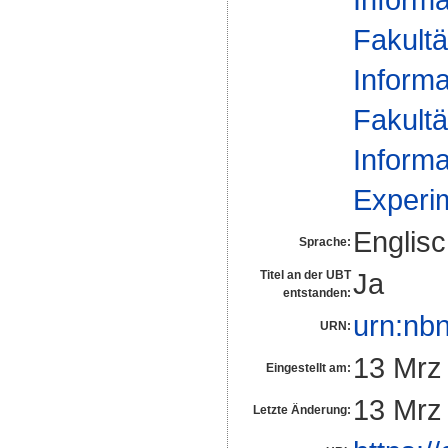
Fakultä
Informa
Fakultä
Informa
Experi
Englis
Sprache:
Ja
Titel an der UBT
entstanden:
urn:nb
URN:
13 Mrz
Eingestellt am:
13 Mrz
Letzte Änderung: