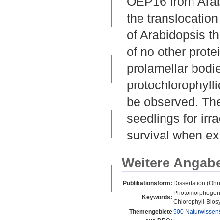
OEP16 from Arabi
the translocation
of Arabidopsis th
of no other prot
prolamellar bodi
protochlorophyll
be observed. Thes
seedlings for irr
survival when exp
Weitere Angab
Publikationsform:
Dissertation (Oh
Photomorphogenes
Keywords:
Chlorophyll-Biosy
Themengebiete
500 Naturwissen