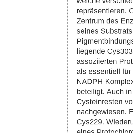
welche verschie
repräsentieren. 
Zentrum des Enz
seines Substrats,
Pigmentbindungs
liegende Cys303
assoziierten Pro
als essentiell fü
NADPH-Komplexen
beteiligt. Auch 
Cysteinresten v
nachgewiesen. E
Cys229. Wiederum
eines Protochlor