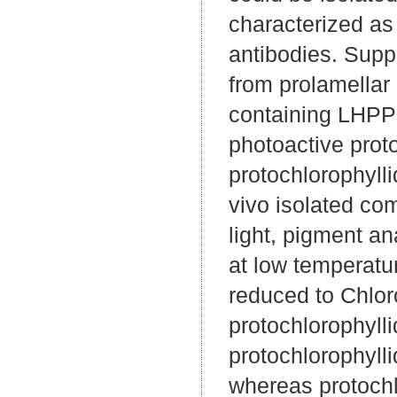
characterized a
antibodies. Suppl
from prolamellar 
containing LHPP-
photoactive prot
protochlorophylli
vivo isolated com
light, pigment a
at low temperatu
reduced to Chlor
protochlorophyl
protochlorophyll
whereas protochl