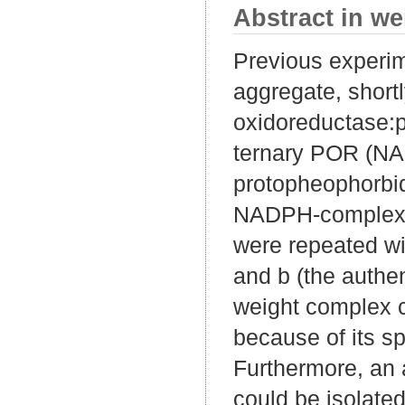
Abstract in we
Previous experim
aggregate, shortl
oxidoreductase:p
ternary POR (NA
protopheophorb
NADPH-complexes 
were repeated wi
and b (the authe
weight complex c
because of its s
Furthermore, an
could be isolated