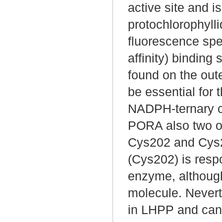
active site and i
protochlorophyll
fluorescence spec
affinity) bindin
found on the out
be essential for
NADPH-ternary co
PORA also two of
Cys202 and Cys2
(Cys202) is respo
enzyme, although 
molecule. Nevert
in LHPP and can 