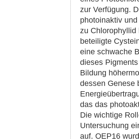
zur Verfügung. D
photoinaktiv und
zu Chlorophyllid
beteiligte Cyste
eine schwache Bi
dieses Pigments
Bildung höhermo
dessen Genese bet
Energieübertragu
das das photoakt
Die wichtige Rol
Untersuchung ei
auf. OEP16 wurde