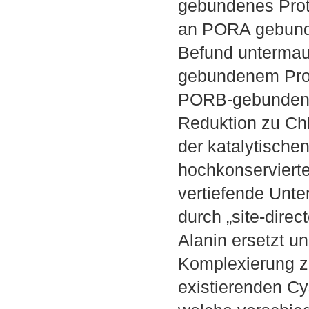
gebundenes Proto
an PORA gebunden
Befund untermau
gebundenem Prot
PORB-gebundenes
Reduktion zu Chl
der katalytische
hochkonserviert
vertiefende Unt
durch „site-dire
Alanin ersetzt u
Komplexierung z
existierenden Cy