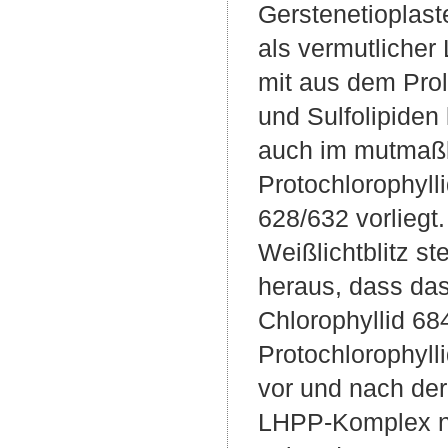
Gerstenetioplast
als vermutlicher
mit aus dem Prol
und Sulfolipiden
auch im mutmaßl
Protochlorophyll
628/632 vorliegt
Weißlichtblitz s
heraus, dass das
Chlorophyllid 6
Protochlorophyll
vor und nach der
LHPP-Komplex n