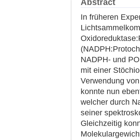
Abstract
In früheren Expe
Lichtsammelkomp
Oxidoreduktase:
(NADPH:Protochl
NADPH- und POR
mit einer Stöchio
Verwendung von 
konnte nun ebenf
welcher durch N
seiner spektrosk
Gleichzeitig kon
Molekulargewich