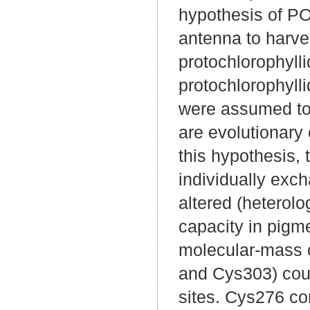
hypothesis of PO
antenna to harves
protochlorophyll
protochlorophylli
were assumed to 
are evolutionary
this hypothesis,
individually exc
altered (heterolo
capacity in pigme
molecular-mass 
and Cys303) could
sites. Cys276 con