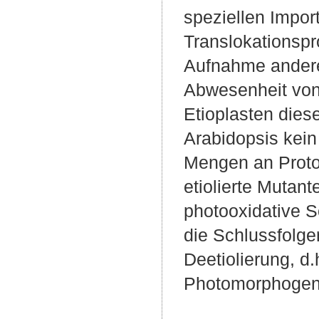
speziellen Impor
Translokationspro
Aufnahme anderer
Abwesenheit von 
Etioplasten dies
Arabidopsis kein
Mengen an Proto
etiolierte Mutan
photooxidative S
die Schlussfolg
Deetiolierung, 
Photomorphogen