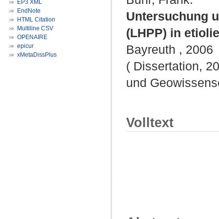
EP3 XML
EndNote
Untersuchung u
HTML Citation
Multiline CSV
(LHPP) in etioli
OPENAIRE
epicur
Bayreuth , 2006
xMetaDissPlus
( Dissertation, 2
und Geowissensc
Volltext