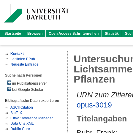
Startseite
Browsen
Open Access Schriftenreihen
Statistik
Suc
Kontakt
Untersuchun
Leitlinien EPub
Neueste Einträge
Lichtsammel
Suche nach Personen
Pflanzen
im Publikationsserver
bei Google Scholar
URN zum Zitiere
Bibliografische Daten exportieren
opus-3019
ASCII Citation
BibTeX
Titelangaben
Citavi/Reference Manager
Data Cite XML
Dublin Core
Buhr, Frank
: