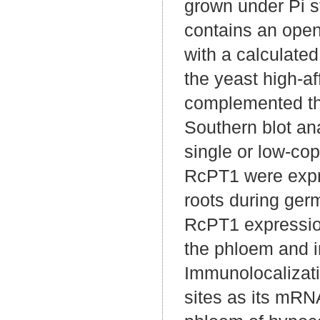
grown under Pi s
contains an open
with a calculate
the yeast high-af
complemented the
Southern blot an
single or low-co
RcPT1 were expr
roots during germ
RcPT1 expression
the phloem and i
Immunolocalizat
sites as its mRNA