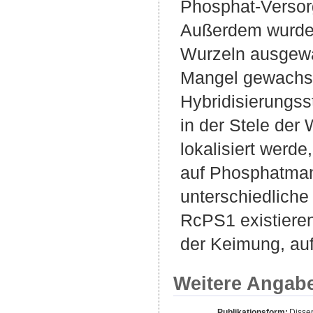
Phosphat-Versor
Außerdem wurde
Wurzeln ausgewac
Mangel gewachsen
Hybridisierungs
in der Stele der
lokalisiert werd
auf Phosphatmang
unterschiedliche
RcPS1 existiere
der Keimung, auf
Weitere Angab
Publikationsform:
Disse