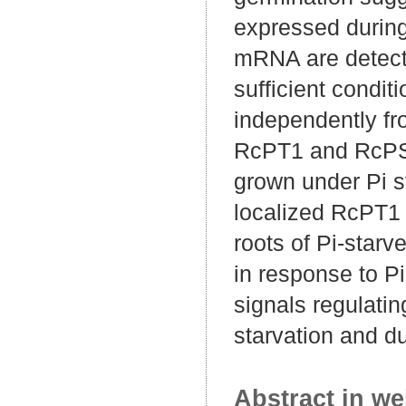
expressed durin
mRNA are detecta
sufficient condit
independently fr
RcPT1 and RcPS1
grown under Pi st
localized RcPT1
roots of Pi-starv
in response to Pi
signals regulati
starvation and d
Abstract in we