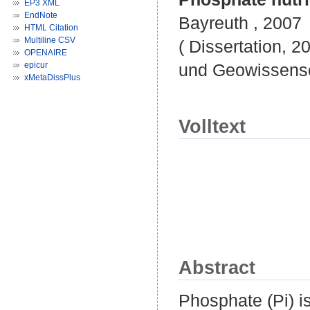
EP3 XML
EndNote
Bayreuth , 2007
HTML Citation
Multiline CSV
( Dissertation, 2
OPENAIRE
epicur
und Geowissensc
xMetaDissPlus
Volltext
Abstract
Phosphate (Pi) is