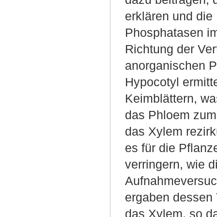
erklären und die
Phosphatasen im 
Richtung der Vert
anorganischen P
Hypocotyl ermit
Keimblättern, wa
das Phloem zum H
das Xylem rezirku
es für die Pflan
verringern, wie
Aufnahmeversuch
ergaben dessen T
das Xylem, so da