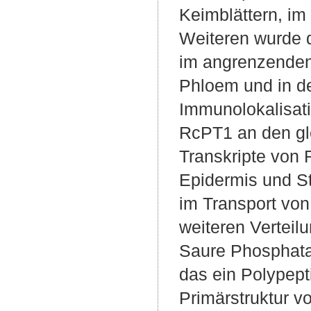
Keimblättern, i
Weiteren wurde d
im angrenzenden
Phloem und in de
Immunolokalisat
RcPT1 an den gl
Transkripte von
Epidermis und St
im Transport von
weiteren Verteil
Saure Phosphata
das ein Polypept
Primärstruktur v