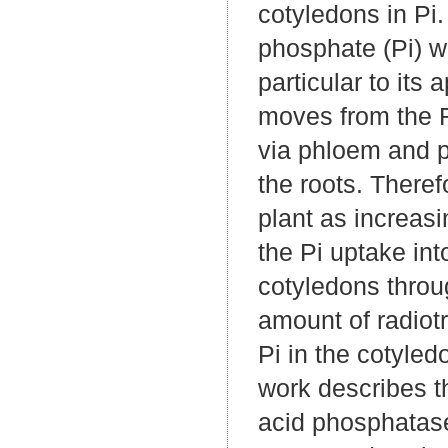
cotyledons in Pi
phosphate (Pi) w
particular to its
moves from the R
via phloem and pa
the roots. Theref
plant as increas
the Pi uptake int
cotyledons throu
amount of radiot
Pi in the cotyled
work describes t
acid phosphatas