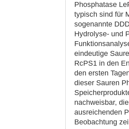
Phosphatase LePS
typisch sind für
sogenannte DDDD
Hydrolyse- und P
Funktionsanalys
eindeutige Saure
RcPS1 in den En
den ersten Tagen
dieser Sauren P
Speicherprodukt
nachweisbar, di
ausreichenden P
Beobachtung zei