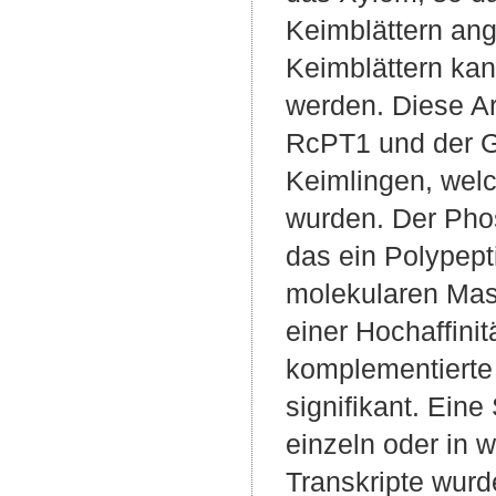
Keimblättern an
Keimblättern kan
werden. Diese Ar
RcPT1 und der 
Keimlingen, wel
wurden. Der Phos
das ein Polypept
molekularen Mas
einer Hochaffini
komplementierte
signifikant. Ein
einzeln oder in 
Transkripte wur