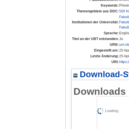
Keywords:
Phloë
Themengebiete aus DDC:
500 N
Fakul
Institutionen der Universität:
Fakul
Fakul
Sprache:
Engli
Titel an der UBT entstanden:
Ja
URN:
urn:n
Eingestellt am:
25 Ap
Letzte Änderung:
25 Ap
URI:
https:
Download-St
Downloads
Loading...