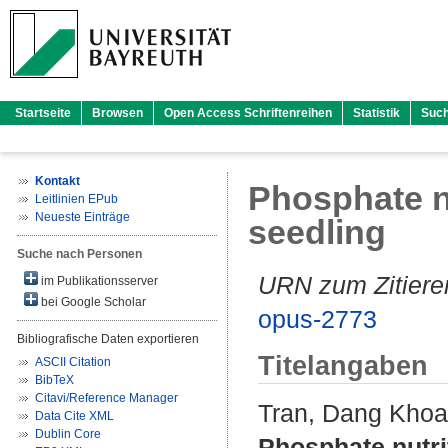
Startseite
Browsen
Open Access Schriftenreihen
Statistik
Suc
Kontakt
Phosphate n
Leitlinien EPub
Neueste Einträge
seedling
Suche nach Personen
URN zum Zitiere
im Publikationsserver
bei Google Scholar
opus-2773
Bibliografische Daten exportieren
Titelangaben
ASCII Citation
BibTeX
Citavi/Reference Manager
Tran, Dang Khoa
Data Cite XML
Dublin Core
Phosphate nutri