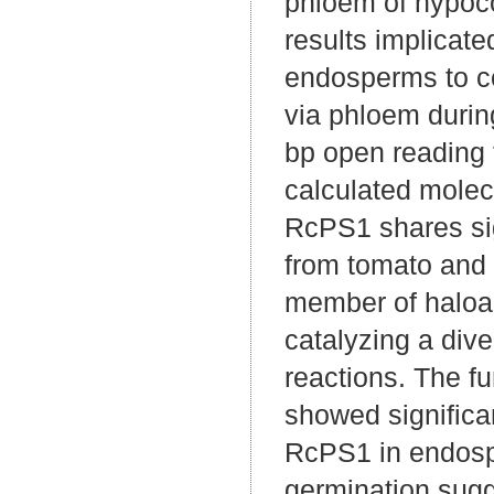
phloem of hypoco
results implicat
endosperms to co
via phloem duri
bp open reading 
calculated molec
RcPS1 shares sig
from tomato and h
member of haloa
catalyzing a div
reactions. The fu
showed significan
RcPS1 in endospe
germination sugg