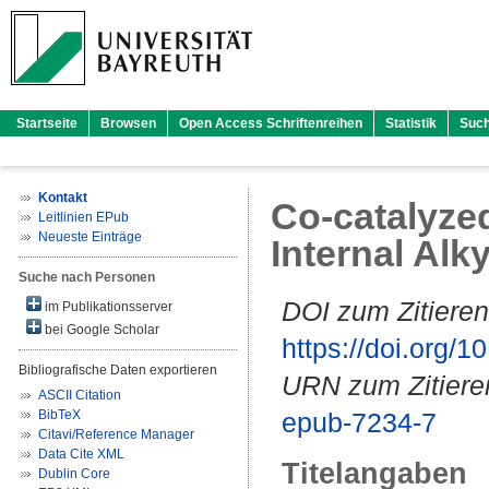
Startseite
Browsen
Open Access Schriftenreihen
Statistik
Suc
Kontakt
Co-catalyzed
Leitlinien EPub
Neueste Einträge
Internal Alk
Suche nach Personen
DOI zum Zitieren
im Publikationsserver
bei Google Scholar
https://doi.org
Bibliografische Daten exportieren
URN zum Zitiere
ASCII Citation
BibTeX
epub-7234-7
Citavi/Reference Manager
Data Cite XML
Titelangaben
Dublin Core