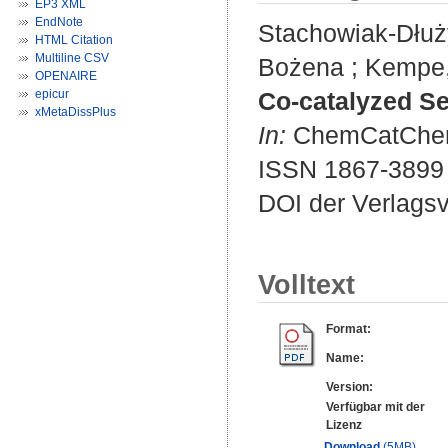
EP3 XML
EndNote
Stachowiak-Dłu
HTML Citation
Multiline CSV
Bożena
;
Kempe,
OPENAIRE
epicur
Co-catalyzed Sel
xMetaDissPlus
In:
ChemCatChem. 
ISSN 1867-3899
DOI der Verlags
Volltext
Format:
Name:
Version:
Verfügbar mit der
Lizenz
Download
(5MB)