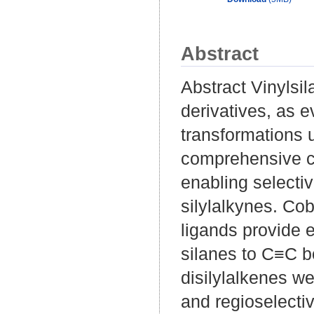
Abstract
Abstract Vinylsi
derivatives, as 
transformations u
comprehensive c
enabling selective
silylalkynes. Co
ligands provide 
silanes to C≡C bo
disilylalkenes we
and regioselecti