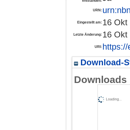
entstanden:
urn:nb
URN:
16 Okt
Eingestellt am:
16 Okt
Letzte Änderung:
https:/
URI:
Download-St
Downloads
Loading...