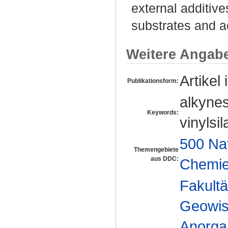
external additiv
substrates and ac
Weitere Angab
Artikel 
Publikationsform:
alkynes
Keywords:
vinylsi
500 Na
Themengebiete
aus DDC:
Chemi
Fakultä
Geowis
Anorga