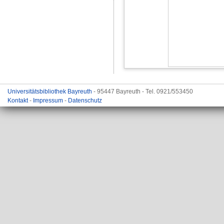
Universitätsbibliothek Bayreuth
- 95447 Bayreuth - Tel. 0921/553450
Kontakt
-
Impressum
-
Datenschutz