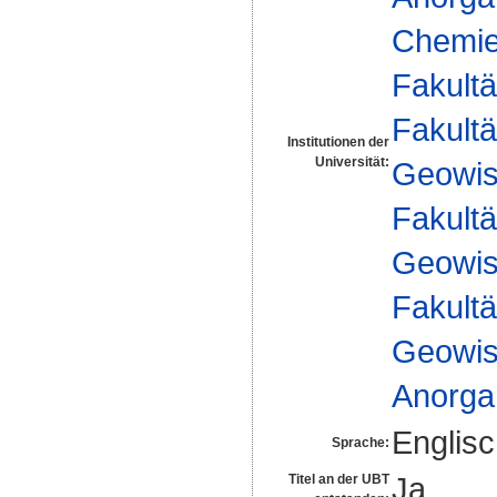
Chemie 
Fakultä
Fakultä
Institutionen der
Universität:
Geowis
Fakultä
Geowis
Fakultä
Geowis
Anorga
Englis
Sprache:
Ja
Titel an der UBT