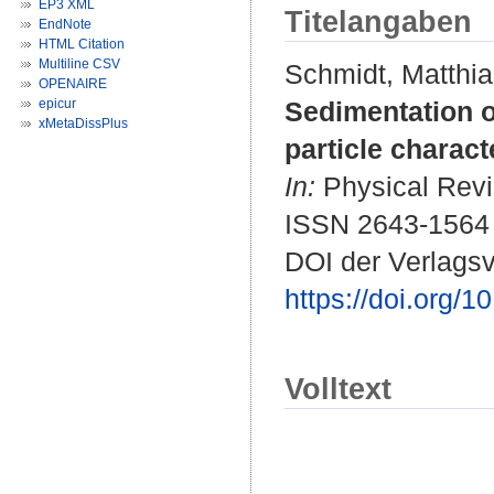
EP3 XML
Titelangaben
EndNote
HTML Citation
Multiline CSV
Schmidt, Matthi
OPENAIRE
epicur
Sedimentation o
xMetaDissPlus
particle charac
In:
Physical Revi
ISSN 2643-1564
DOI der Verlagsv
https://doi.org
Volltext