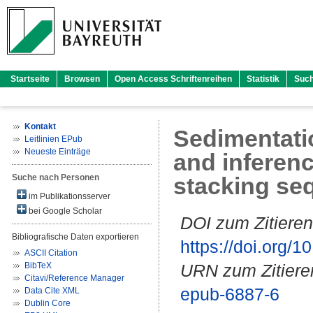
Startseite
Browsen
Open Access Schriftenreihen
Statistik
Suc
Kontakt
Sedimentatio
Leitlinien EPub
Neueste Einträge
and inferenc
Suche nach Personen
stacking se
im Publikationsserver
bei Google Scholar
DOI zum Zitieren
Bibliografische Daten exportieren
https://doi.org
ASCII Citation
BibTeX
URN zum Zitiere
Citavi/Reference Manager
epub-6887-6
Data Cite XML
Dublin Core