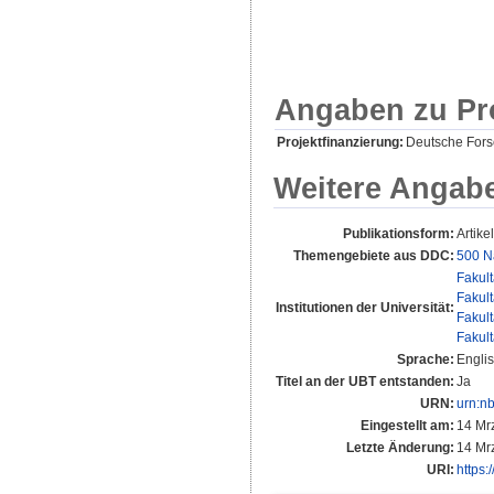
Angaben zu Pr
Projektfinanzierung:
Deutsche For
Weitere Angab
Publikationsform:
Artikel
Themengebiete aus DDC:
500 N
Fakul
Fakul
Institutionen der Universität:
Fakul
Fakul
Sprache:
Engli
Titel an der UBT entstanden:
Ja
URN:
urn:n
Eingestellt am:
14 Mr
Letzte Änderung:
14 Mr
URI:
https: