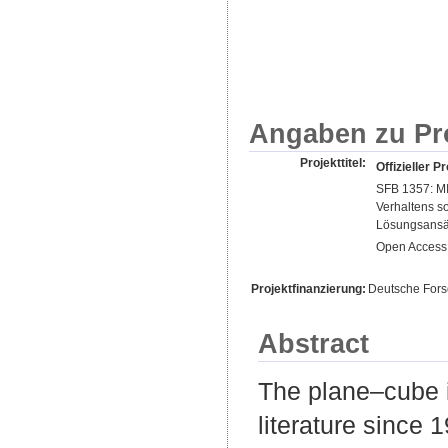
Angaben zu Pr
Projekttitel:
Offizieller Pr
SFB 1357: MI
Verhaltens s
Lösungsansä
Open Access 
Projektfinanzierung:
Deutsche For
Abstract
The plane–cube i
literature since 