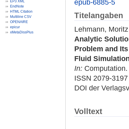
epub-6885-5
EP3 XML
EndNote
HTML Citation
Titelangaben
Multiline CSV
OPENAIRE
epicur
Lehmann, Moritz
xMetaDissPlus
Analytic Solutio
Problem and Its
Fluid Simulatio
In:
Computation. B
ISSN 2079-3197
DOI der Verlags
Volltext