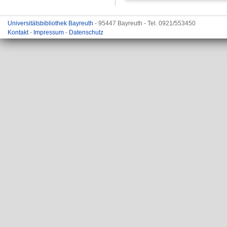
Universitätsbibliothek Bayreuth
- 95447 Bayreuth - Tel. 0921/553450
Kontakt
-
Impressum
-
Datenschutz