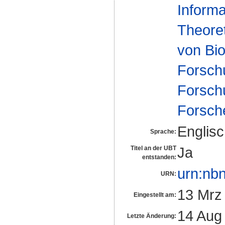
Informa
Theoret
von Bio
Forsch
Forsch
Forsch
Englis
Sprache:
Ja
Titel an der UBT
entstanden:
urn:nb
URN:
13 Mrz
Eingestellt am:
14 Aug
Letzte Änderung: