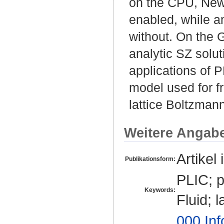
on the CPU, Newt
enabled, while an
without. On the 
analytic SZ solut
applications of 
model used for fr
lattice Boltzman
Weitere Angab
Artikel 
Publikationsform:
PLIC; p
Keywords:
Fluid; 
000 Inf