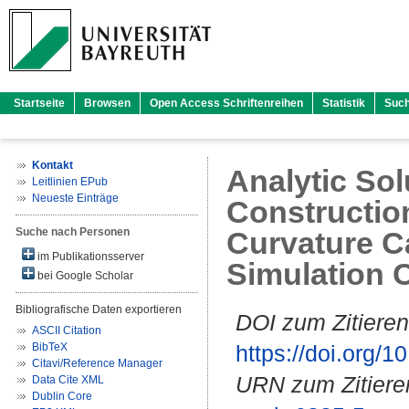
Startseite
Browsen
Open Access Schriftenreihen
Statistik
Suc
Kontakt
Analytic Sol
Leitlinien EPub
Neueste Einträge
Construction
Suche nach Personen
Curvature Ca
im Publikationsserver
Simulation 
bei Google Scholar
Bibliografische Daten exportieren
DOI zum Zitieren
ASCII Citation
BibTeX
https://doi.org
Citavi/Reference Manager
URN zum Zitiere
Data Cite XML
Dublin Core