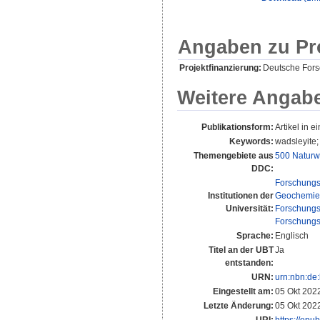
Angaben zu Pr
Projektfinanzierung:
Deutsche For
Weitere Angab
Publikationsform:
Artikel in ei
Keywords:
wadsleyite; 
Themengebiete aus
500 Naturw
DDC:
Forschungs
Institutionen der
Geochemie 
Universität:
Forschungs
Forschungs
Sprache:
Englisch
Titel an der UBT
Ja
entstanden:
URN:
urn:nbn:de
Eingestellt am:
05 Okt 202
Letzte Änderung:
05 Okt 202
URI:
https://epu