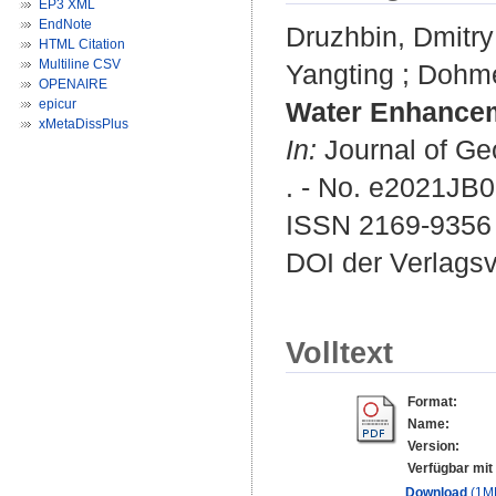
EP3 XML
EndNote
Druzhbin, Dmitry
HTML Citation
Multiline CSV
Yangting
;
Dohme
OPENAIRE
epicur
Water Enhanceme
xMetaDissPlus
In:
Journal of Geo
. - No. e2021JB
ISSN 2169-9356
DOI der Verlags
Volltext
Format:
Name:
Version:
Verfügbar mit
Download
(1M