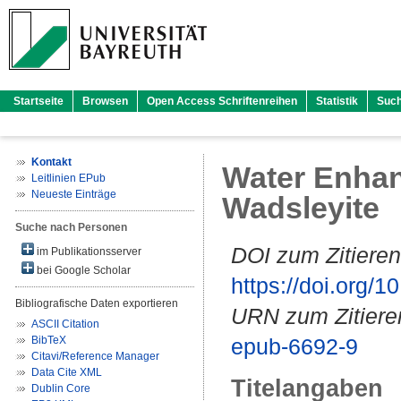
Startseite
Browsen
Open Access Schriftenreihen
Statistik
Suc
Kontakt
Water Enhanc
Leitlinien EPub
Neueste Einträge
Wadsleyite
Suche nach Personen
DOI zum Zitieren
im Publikationsserver
bei Google Scholar
https://doi.org
Bibliografische Daten exportieren
URN zum Zitiere
ASCII Citation
BibTeX
epub-6692-9
Citavi/Reference Manager
Data Cite XML
Titelangaben
Dublin Core