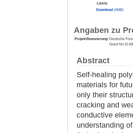
Lizenz
Download
(4MB)
Angaben zu Pr
Projektfinanzierung:
Deutsche For
Grant No IO 68
Abstract
Self-healing pol
materials for fut
only their structu
cracking and wear
conductive eleme
understanding of