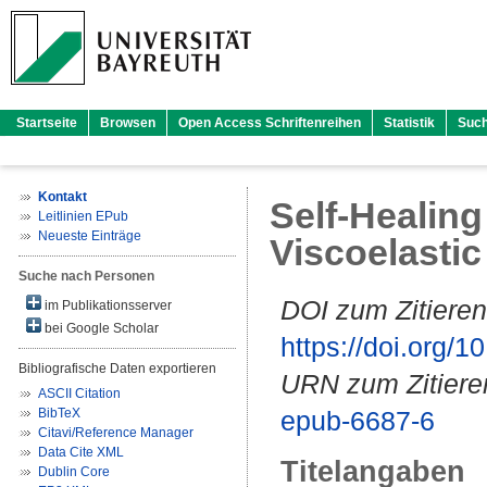
Startseite
Browsen
Open Access Schriftenreihen
Statistik
Suc
Kontakt
Self-Healing
Leitlinien EPub
Neueste Einträge
Viscoelasti
Suche nach Personen
DOI zum Zitieren
im Publikationsserver
bei Google Scholar
https://doi.org
Bibliografische Daten exportieren
URN zum Zitiere
ASCII Citation
BibTeX
epub-6687-6
Citavi/Reference Manager
Data Cite XML
Titelangaben
Dublin Core