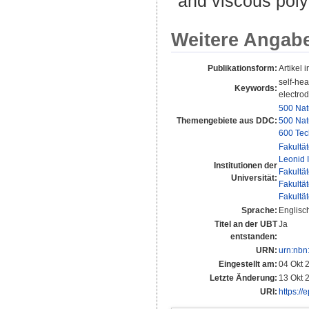
and viscous poly
Weitere Angab
Publikationsform:
Artikel i
self-hea
Keywords:
electro
500 Nat
Themengebiete aus DDC:
500 Nat
600 Tec
Fakultä
Leonid 
Institutionen der
Fakultä
Universität:
Fakultä
Fakultä
Sprache:
Englisc
Titel an der UBT
Ja
entstanden:
URN:
urn:nbn
Eingestellt am:
04 Okt 
Letzte Änderung:
13 Okt 
URI:
https://