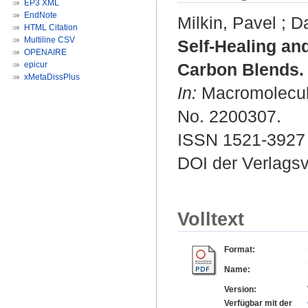
EP3 XML
EndNote
Milkin, Pavel
;
Da
HTML Citation
Multiline CSV
Self-Healing and
OPENAIRE
epicur
Carbon Blends.
xMetaDissPlus
In:
Macromolecula
No. 2200307.
ISSN 1521-3927
DOI der Verlags
Volltext
Format:
Name:
Version:
Verfügbar mit der