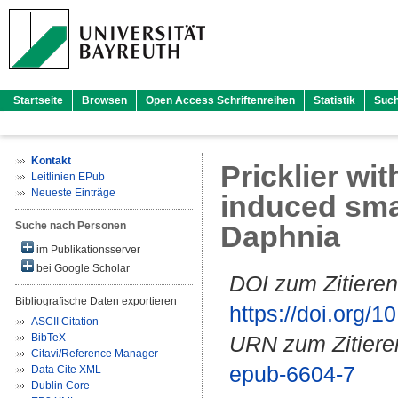
Startseite
Browsen
Open Access Schriftenreihen
Statistik
Suc
Kontakt
Pricklier wi
Leitlinien EPub
Neueste Einträge
induced sma
Suche nach Personen
Daphnia
im Publikationsserver
bei Google Scholar
DOI zum Zitieren
Bibliografische Daten exportieren
https://doi.org
ASCII Citation
BibTeX
URN zum Zitiere
Citavi/Reference Manager
epub-6604-7
Data Cite XML
Dublin Core