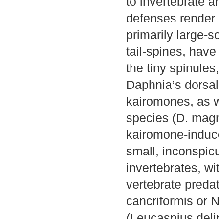
to invertebrate 
defenses render 
primarily large-s
tail-spines, hav
the tiny spinules
Daphnia’s dorsal
kairomones, as w
species (D. magn
kairomone-induce
small, inconspic
invertebrates, wi
vertebrate preda
cancriformis or 
(Leucaspius delin