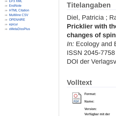
EP3 XML
Titelangaben
EndNote
HTML Citation
Multiline CSV
Diel, Patricia
;
R
OPENAIRE
epicur
Pricklier with 
xMetaDissPlus
changes of spin
In:
Ecology and Ev
ISSN 2045-7758
DOI der Verlags
Volltext
Format:
Name:
Version:
Verfügbar mit der