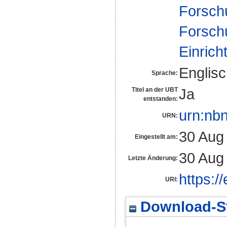
Forsch
Forsch
Einrich
Englis
Sprache:
Ja
Titel an der UBT
entstanden:
urn:nb
URN:
30 Aug
Eingestellt am:
30 Aug
Letzte Änderung:
https:/
URI:
Download-St