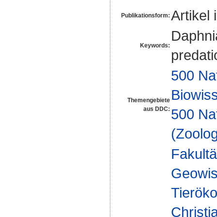
Artikel 
Publikationsform:
Daphnia
Keywords:
predati
500 Na
Biowiss
Themengebiete
aus DDC:
500 Na
(Zoolog
Fakultä
Geowis
Tieröko
Christi