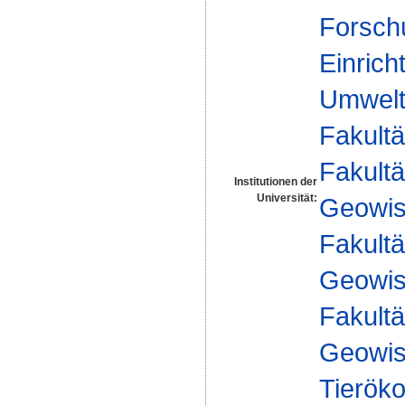
Forsch
Einrich
Umwelt
Fakultä
Fakultä
Institutionen der
Universität:
Geowis
Fakultä
Geowis
Fakultä
Geowis
Tieröko