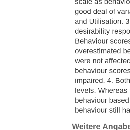
scale as behavio
good deal of var
and Utilisation. 3
desirability resp
Behaviour scores
overestimated bec
were not affected
behaviour scores
impaired. 4. Bot
levels. Whereas 
behaviour based a
behaviour still h
Weitere Angab