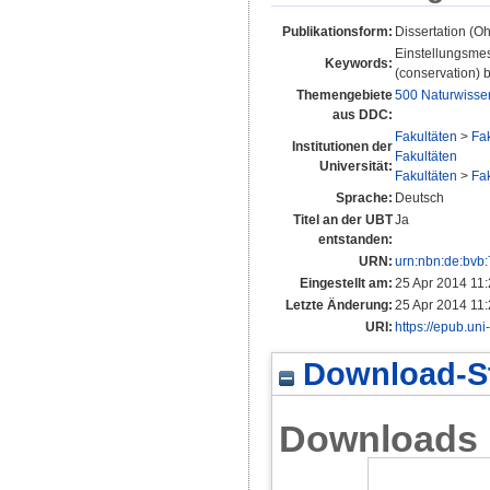
Publikationsform:
Dissertation (
Einstellungsmes
Keywords:
(conservation) b
Themengebiete
500 Naturwisse
aus DDC:
Fakultäten
>
Fa
Institutionen der
Fakultäten
Universität:
Fakultäten
>
Fa
Sprache:
Deutsch
Titel an der UBT
Ja
entstanden:
URN:
urn:nbn:de:bvb
Eingestellt am:
25 Apr 2014 11
Letzte Änderung:
25 Apr 2014 11
URI:
https://epub.uni
Download-St
Downloads