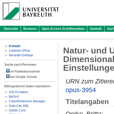
Startseite
Browsen
Open Access Schriftenreihen
Statistik
Suc
Kontakt
Natur- und 
Leitlinien EPub
Neueste Einträge
Dimensional
Suche nach Personen
Einstellung
im Publikationsserver
bei Google Scholar
URN zum Zitiere
Bibliografische Daten exportieren
opus-3954
ASCII Citation
BibTeX
Titelangaben
Citavi/Reference Manager
Data Cite XML
Dublin Core
Oerke, Britta
: