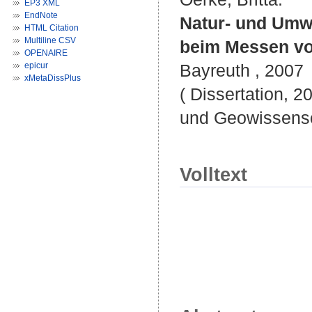
EP3 XML
EndNote
Natur- und Umwe
HTML Citation
Multiline CSV
beim Messen von
OPENAIRE
epicur
Bayreuth , 2007
xMetaDissPlus
( Dissertation, 2
und Geowissensc
Volltext