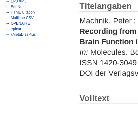
EP3 XML
Titelangaben
EndNote
HTML Citation
Multiline CSV
Machnik, Peter
;
OPENAIRE
epicur
Recording from 
xMetaDissPlus
Brain Function 
In:
Molecules. Bd.
ISSN 1420-3049
DOI der Verlags
Volltext