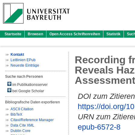
Startseite
Browsen
Open Access Schriftenreihen
Statistik
Suc
Kontakt
Recording fr
Leitlinien EPub
Neueste Einträge
Reveals Haza
Suche nach Personen
Assessmen
im Publikationsserver
bei Google Scholar
DOI zum Zitieren
Bibliografische Daten exportieren
https://doi.org
ASCII Citation
BibTeX
URN zum Zitiere
Citavi/Reference Manager
epub-6572-8
Data Cite XML
Dublin Core