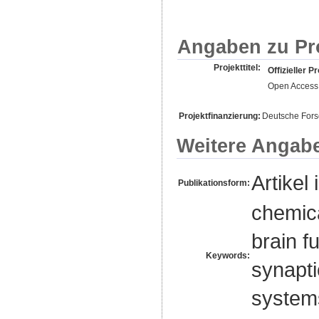
Angaben zu Pr
Projekttitel:
Offizieller Pr
Open Access 
Projektfinanzierung:
Deutsche For
Weitere Angab
Artikel 
Publikationsform:
chemica
brain f
Keywords:
synapti
system