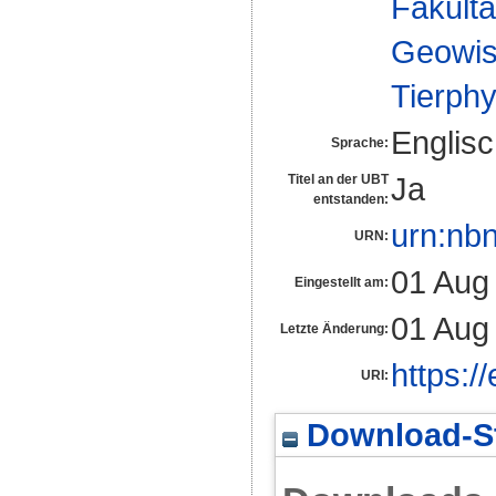
Fakultä
Geowis
Tierphy
Englis
Sprache:
Ja
Titel an der UBT
entstanden:
urn:nb
URN:
01 Aug
Eingestellt am:
01 Aug
Letzte Änderung:
https:/
URI:
Download-St