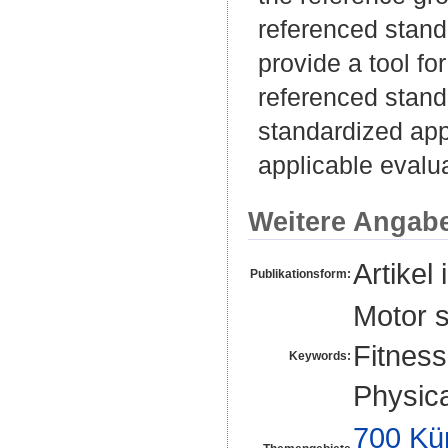
referenced stand
provide a tool for
referenced stand
standardized app
applicable evalua
Weitere Angab
Artikel 
Publikationsform:
Motor s
Fitness
Keywords:
Physica
700 Kü