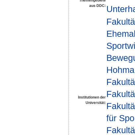
Themengebiete
aus DDC:
Unterh
Fakultä
Ehemal
Sportwi
Bewegu
Hohma
Fakultä
Fakultä
Institutionen der
Universität:
Fakultä
für Spo
Fakultä