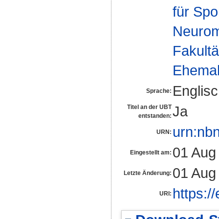
für Spo
Neurom
Fakultä
Ehemal
Englis
Sprache:
Ja
Titel an der UBT
entstanden:
urn:nb
URN:
01 Aug
Eingestellt am:
01 Aug
Letzte Änderung:
https:/
URI: