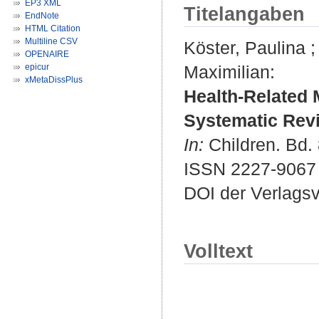
EP3 XML
Titelangaben
EndNote
HTML Citation
Multiline CSV
Köster, Paulina
OPENAIRE
epicur
Maximilian
:
xMetaDissPlus
Health-Related 
Systematic Revi
In:
Children. Bd. 
ISSN 2227-9067
DOI der Verlags
Volltext