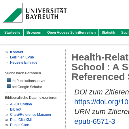
Startseite
Browsen
Open Access Schriftenreihen
Statistik
Suc
Kontakt
Health-Relat
Leitlinien EPub
Neueste Einträge
School : A S
Suche nach Personen
Referenced 
im Publikationsserver
bei Google Scholar
DOI zum Zitieren
Bibliografische Daten exportieren
https://doi.org
ASCII Citation
BibTeX
URN zum Zitiere
Citavi/Reference Manager
epub-6571-3
Data Cite XML
Dublin Core