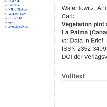
EP3 XML
EndNote
Walentowitz, Ann
HTML Citation
Multiline CSV
Carl
:
OPENAIRE
epicur
Vegetation plot 
xMetaDissPlus
La Palma (Canar
In:
Data in Brief.
ISSN 2352-3409
DOI der Verlags
Volltext