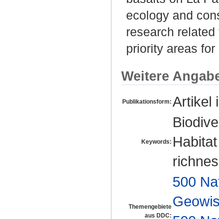
ecology and cons
research related 
priority areas fo
Weitere Angab
Artikel 
Publikationsform:
Biodive
Habitat
Keywords:
richne
500 Na
Geowis
Themengebiete
aus DDC: