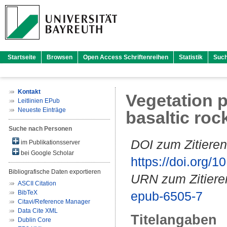
Startseite
Browsen
Open Access Schriftenreihen
Statistik
Suc
Kontakt
Vegetation p
Leitlinien EPub
Neueste Einträge
basaltic roc
Suche nach Personen
DOI zum Zitieren
im Publikationsserver
bei Google Scholar
https://doi.org
Bibliografische Daten exportieren
URN zum Zitiere
ASCII Citation
BibTeX
epub-6505-7
Citavi/Reference Manager
Data Cite XML
Titelangaben
Dublin Core