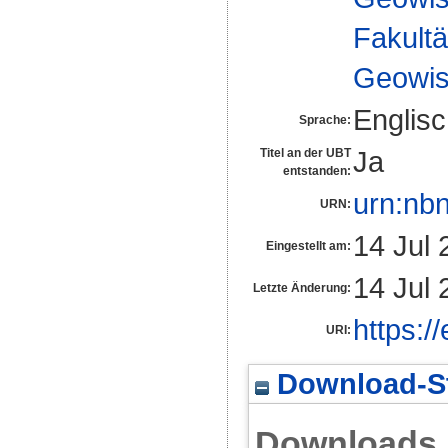
Fakultä
Geowis
Englis
Sprache:
Ja
Titel an der UBT
entstanden:
urn:nb
URN:
14 Jul 
Eingestellt am:
14 Jul 
Letzte Änderung:
https:/
URI:
Download-St
Downloads