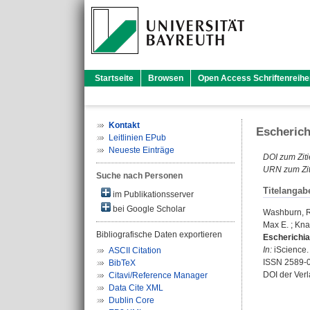
Startseite
Browsen
Open Access Schriftenreihe
Kontakt
Escherich
Leitlinien EPub
Neueste Einträge
DOI zum Ziti
URN zum Zit
Suche nach Personen
Titelangab
im Publikationsserver
bei Google Scholar
Washburn, R
Max E.
;
Kna
Bibliografische Daten exportieren
Escherichia
In:
iScience. 
ASCII Citation
ISSN 2589-
BibTeX
DOI der Ver
Citavi/Reference Manager
Data Cite XML
Dublin Core