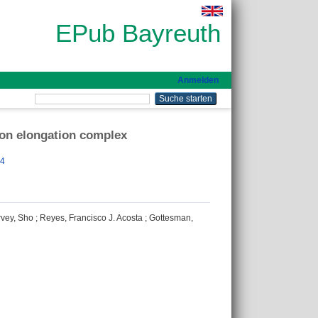
EPub Bayreuth
Anmelden
tion elongation complex
84
vey, Sho
;
Reyes, Francisco J. Acosta
;
Gottesman,