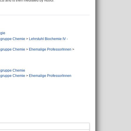
tacts and is then mediated by NusG.
ogie
hgruppe Chemie
>
Lehrstuhl Biochemie IV -
hgruppe Chemie
>
Ehemalige ProfessorInnen
>
hgruppe Chemie
hgruppe Chemie
>
Ehemalige ProfessorInnen