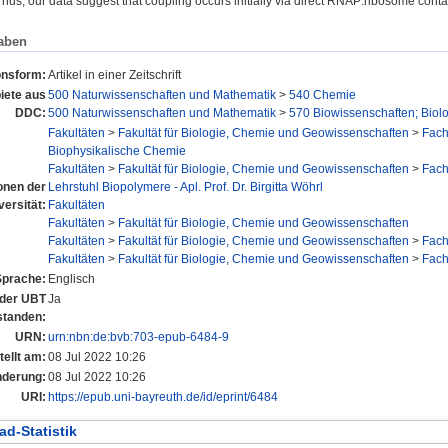
 Thus, our data suggest that coupling occurs initially via direct RNAP:ribosome con
aben
onsform:
Artikel in einer Zeitschrift
ete aus
500 Naturwissenschaften und Mathematik
>
540 Chemie
DDC:
500 Naturwissenschaften und Mathematik
>
570 Biowissenschaften; Biol
Fakultäten
>
Fakultät für Biologie, Chemie und Geowissenschaften
>
Fac
Biophysikalische Chemie
Fakultäten
>
Fakultät für Biologie, Chemie und Geowissenschaften
>
Fac
ionen der
Lehrstuhl Biopolymere - Apl. Prof. Dr. Birgitta Wöhrl
versität:
Fakultäten
Fakultäten
>
Fakultät für Biologie, Chemie und Geowissenschaften
Fakultäten
>
Fakultät für Biologie, Chemie und Geowissenschaften
>
Fac
Fakultäten
>
Fakultät für Biologie, Chemie und Geowissenschaften
>
Fac
Sprache:
Englisch
n der UBT
Ja
standen:
URN:
urn:nbn:de:bvb:703-epub-6484-9
tellt am:
08 Jul 2022 10:26
nderung:
08 Jul 2022 10:26
URI:
https://epub.uni-bayreuth.de/id/eprint/6484
d-Statistik