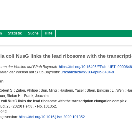
n
Statistik
Suche
Hilfe
ia coli NusG links the lead ribosome with the transcrip
eren der Version auf EPub Bayreuth:
https://doi.org/10.15495/EPub_UBT_000064
ieren der Version auf EPub Bayreuth:
urn:nbn:de:bvb:703-epub-6484-9
en
obert S.
;
Zuber, Philipp
;
Sun, Ming
;
Hashem, Yaser
;
Shen, Bingxin
;
Li, Wen
;
Har
uer, Stefan H.
;
Frank, Joachim
:
 coli NusG links the lead ribosome with the transcription elongation complex.
Bd. 23 (2020) Heft 8 . - No. 101352.
0042
lagsversion:
https://doi.org/10.1016/j.isci.2020.101352