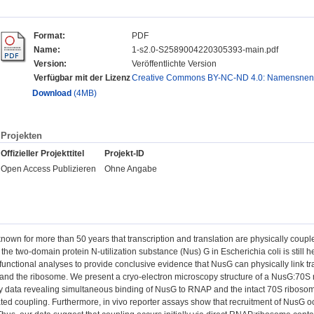
Format:
PDF
Name:
1-s2.0-S2589004220305393-main.pdf
Version:
Veröffentlichte Version
Verfügbar mit der Lizenz
Creative Commons BY-NC-ND 4.0: Namensnennun
Download
(4MB)
Projekten
Offizieller Projekttitel
Projekt-ID
Open Access Publizieren
Ohne Angabe
known for more than 50 years that transcription and translation are physically coupl
the two-domain protein N-utilization substance (Nus) G in Escherichia coli is still 
functional analyses to provide conclusive evidence that NusG can physically link tr
and the ribosome. We present a cryo-electron microscopy structure of a NusG:70
 data revealing simultaneous binding of NusG to RNAP and the intact 70S ribosome, p
d coupling. Furthermore, in vivo reporter assays show that recruitment of NusG oc