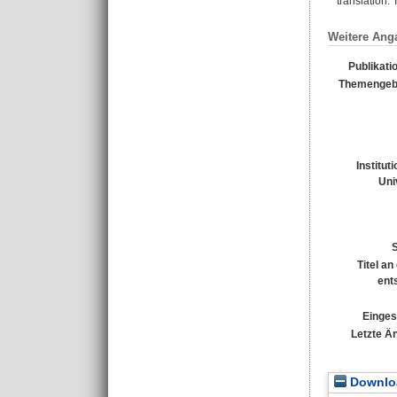
translation.
Weitere Ang
Publikati
Themengebi
Institut
Uni
Titel a
ent
Einges
Letzte Ä
Downloa