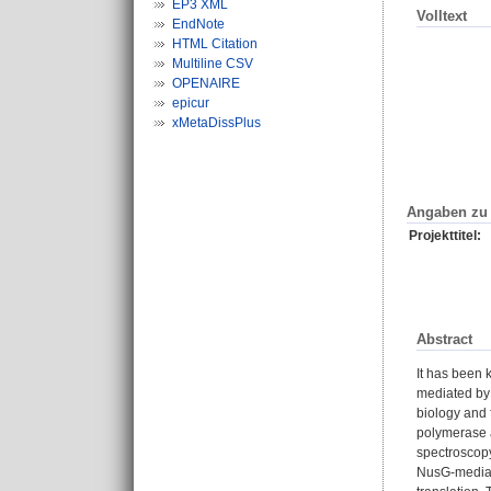
EP3 XML
Volltext
EndNote
HTML Citation
Multiline CSV
OPENAIRE
epicur
xMetaDissPlus
Angaben zu 
Projekttitel:
Abstract
It has been 
mediated by 
biology and 
polymerase 
spectroscopy
NusG-mediate