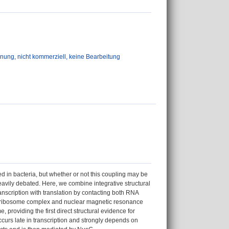
g, nicht kommerziell, keine Bearbeitung
ed in bacteria, but whether or not this coupling may be
heavily debated. Here, we combine integrative structural
anscription with translation by contacting both RNA
S ribosome complex and nuclear magnetic resonance
roviding the first direct structural evidence for
curs late in transcription and strongly depends on