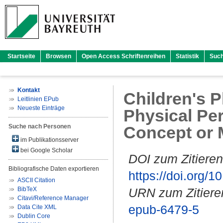
Startseite
Browsen
Open Access Schriftenreihen
Statistik
Suc
Kontakt
Children's P
Leitlinien EPub
Neueste Einträge
Physical Per
Suche nach Personen
Concept or 
im Publikationsserver
bei Google Scholar
DOI zum Zitieren
Bibliografische Daten exportieren
https://doi.org
ASCII Citation
BibTeX
URN zum Zitiere
Citavi/Reference Manager
epub-6479-5
Data Cite XML
Dublin Core