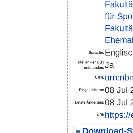
Fakultä
für Spo
Fakultä
Ehemal
Englis
Sprache:
Ja
Titel an der UBT
entstanden:
urn:nb
URN:
08 Jul 
Eingestellt am:
08 Jul 
Letzte Änderung:
https:/
URI:
Download-St