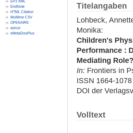
EP3 XML
Titelangaben
EndNote
HTML Citation
Multiline CSV
Lohbeck, Annett
OPENAIRE
epicur
Monika
:
xMetaDissPlus
Children's Phys
Performance : D
Mediating Role
In:
Frontiers in P
ISSN 1664-1078
DOI der Verlags
Volltext