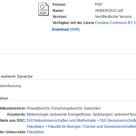
Format:
PDF
Name:
ARBERG032.pdf
Version:
Veröffentlichte Version
Verfügbar mit der Lizenz
Creative Commons BY 3
Download
(8MB)
n weiterer Sprache
mmenfassung
aben
blikationsform:
Projektbericht, Forschungsbericht, Gutachten
Keywords:
Meteorologie; turbulente Energieflüsse; Spitzbergen; turbulent flu
iete aus DDC:
500 Naturwissenschaften und Mathematik
>
550 Geowissenschaft
Fakultäten
>
Fakultät für Biologie, Chemie und Geowissenschafte
der Universität:
Fakultäten