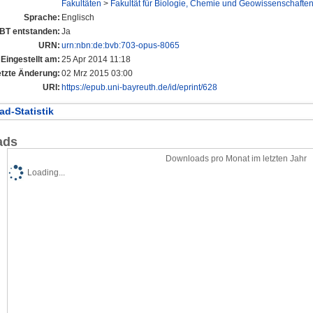
Fakultäten
>
Fakultät für Biologie, Chemie und Geowissenschafte
Sprache:
Englisch
UBT entstanden:
Ja
URN:
urn:nbn:de:bvb:703-opus-8065
Eingestellt am:
25 Apr 2014 11:18
etzte Änderung:
02 Mrz 2015 03:00
URI:
https://epub.uni-bayreuth.de/id/eprint/628
d-Statistik
ads
Downloads pro Monat im letzten Jahr
Loading...