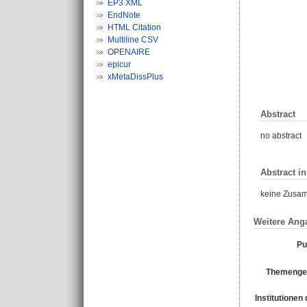
EP3 XML
EndNote
HTML Citation
Multiline CSV
OPENAIRE
epicur
xMetaDissPlus
Abstract
no abstract
Abstract i
keine Zusa
Weitere Ang
Pu
Themengeb
Institutionen 