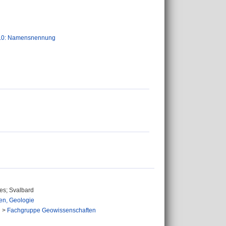
.0: Namensnennung
xes; Svalbard
en, Geologie
n
>
Fachgruppe Geowissenschaften