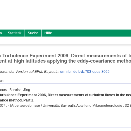
n
Statistik
Suche
Hilfe
c Turbulence Experiment 2006, Direct measurements of tu
nt at high latitudes applying the eddy-covariance metho
ieren der Version auf EPub Bayreuth:
urn:nbn:de:bvb:703-opus-8065
en
nnes
;
Bareiss, Jörg
:
Turbulence Experiment 2006, Direct measurements of turbulent fluxes in the nea
ance method, Part 2.
007 . - (Arbeitsergebnisse / Universität Bayreuth, Abteilung Mikrometeorologie ; 32 )