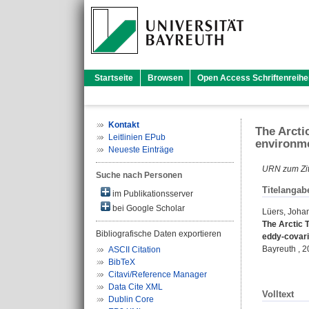
Startseite
Browsen
Open Access Schriftenreihe
Kontakt
The Arcti
Leitlinien EPub
environme
Neueste Einträge
URN zum Zit
Suche nach Personen
Titelangab
im Publikationsserver
bei Google Scholar
Lüers, Joha
The Arctic 
Bibliografische Daten exportieren
eddy-covari
Bayreuth , 2
ASCII Citation
BibTeX
Citavi/Reference Manager
Data Cite XML
Volltext
Dublin Core