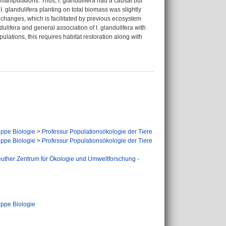
 manipulations. Thus, I. glandulifera had a causal but
I. glandulifera planting on total biomass was slightly
f changes, which is facilitated by previous ecosystem
ndulifera and general association of I. glandulifera with
ulations, this requires habitat restoration along with
ppe Biologie
>
Professur Populationsökologie der Tiere
ppe Biologie
>
Professur Populationsökologie der Tiere
uther Zentrum für Ökologie und Umweltforschung -
ppe Biologie