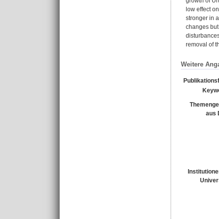
growth of Ur
low effect on
stronger in 
changes but i
disturbances
removal of t
Weitere Ang
Publikations
Keyw
Themenge
aus
Institution
Univer