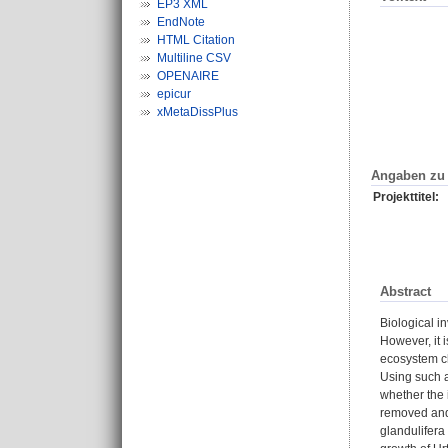
EP3 XML
EndNote
HTML Citation
Multiline CSV
OPENAIRE
epicur
xMetaDissPlus
Angaben zu 
Projekttitel:
Abstract
Biological i
However, it 
ecosystem ch
Using such a
whether the 
removed and 
glandulifera