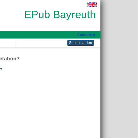
EPub Bayreuth
Anmelden
getation?
47