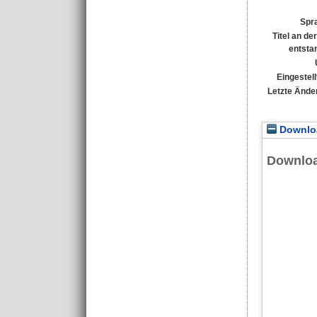
Spr
Titel an de
entsta
Eingestell
Letzte Ände
Downloa
Downlo