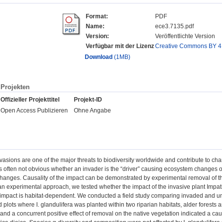
Format:
PDF
Name:
ece3.7135.pdf
Version:
Veröffentlichte Version
Verfügbar mit der Lizenz
Creative Commons BY 4
Download
(1MB)
Projekten
Offizieller Projekttitel
Projekt-ID
Open Access Publizieren
Ohne Angabe
nvasions are one of the major threats to biodiversity worldwide and contribute to
is often not obvious whether an invader is the “driver” causing ecosystem changes or
anges. Causality of the impact can be demonstrated by experimental removal of the
n experimental approach, we tested whether the impact of the invasive plant Impati
impact is habitat-dependent. We conducted a field study comparing invaded and uni
plots where I. glandulifera was planted within two riparian habitats, alder forests 
 and a concurrent positive effect of removal on the native vegetation indicated a caus