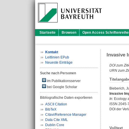
Startseite
Browsen
Open Access Schriftenreihe
Kontakt
Invasive 
Leitlinien EPub
Neueste Einträge
DOI zum Ziti
URN zum Zit
Suche nach Personen
Titelangab
im Publikationsserver
bei Google Scholar
Bieberich, J
Invasive Imp
Bibliografische Daten exportieren
In:
Ecology an
ISSN 2045-
ASCII Citation
DOI der Ver
BibTeX
Citavi/Reference Manager
Data Cite XML
Dublin Core
Volltext