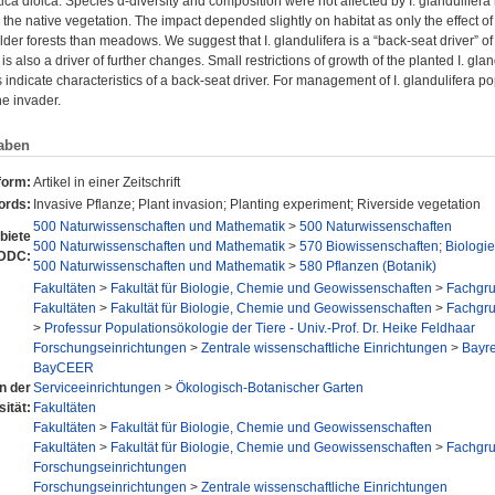
tica dioica. Species α-diversity and composition were not affected by I. glandulifera
 the native vegetation. The impact depended slightly on habitat as only the effect of 
alder forests than meadows. We suggest that I. glandulifera is a “back-seat driver” o
s also a driver of further changes. Small restrictions of growth of the planted I. gla
 indicate characteristics of a back-seat driver. For management of I. glandulifera pop
he invader.
aben
form:
Artikel in einer Zeitschrift
ords:
Invasive Pflanze; Plant invasion; Planting experiment; Riverside vegetation
500 Naturwissenschaften und Mathematik
>
500 Naturwissenschaften
biete
500 Naturwissenschaften und Mathematik
>
570 Biowissenschaften; Biologie
 DDC:
500 Naturwissenschaften und Mathematik
>
580 Pflanzen (Botanik)
Fakultäten
>
Fakultät für Biologie, Chemie und Geowissenschaften
>
Fachgru
Fakultäten
>
Fakultät für Biologie, Chemie und Geowissenschaften
>
Fachgru
>
Professur Populationsökologie der Tiere - Univ.-Prof. Dr. Heike Feldhaar
Forschungseinrichtungen
>
Zentrale wissenschaftliche Einrichtungen
>
Bayre
BayCEER
en der
Serviceeinrichtungen
>
Ökologisch-Botanischer Garten
sität:
Fakultäten
Fakultäten
>
Fakultät für Biologie, Chemie und Geowissenschaften
Fakultäten
>
Fakultät für Biologie, Chemie und Geowissenschaften
>
Fachgru
Forschungseinrichtungen
Forschungseinrichtungen
>
Zentrale wissenschaftliche Einrichtungen