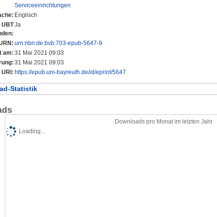
Serviceeinrichtungen
ache:
Englisch
r UBT
Ja
nden:
URN:
urn:nbn:de:bvb:703-epub-5647-9
t am:
31 Mai 2021 09:03
rung:
31 Mai 2021 09:03
URI:
https://epub.uni-bayreuth.de/id/eprint/5647
d-Statistik
ads
Downloads pro Monat im letzten Jahr
Loading...