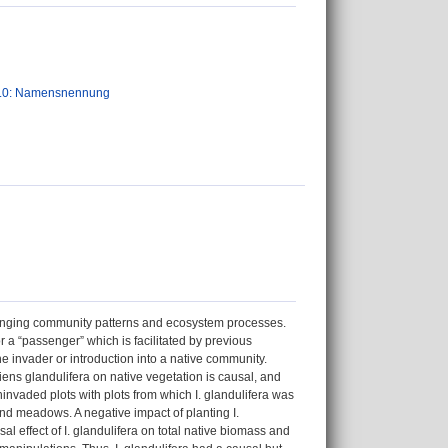
.0: Namensnennung
 changing community patterns and ecosystem processes.
 a “passenger” which is facilitated by previous
 invader or introduction into a native community.
ens glandulifera on native vegetation is causal, and
nvaded plots with plots from which I. glandulifera was
and meadows. A negative impact of planting I.
al effect of I. glandulifera on total native biomass and