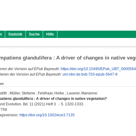
n
Statistik
Suche
Hilfe
Impatiens glandulifera : A driver of changes in native ve
eren der Version auf EPub Bayreuth:
https://doi.org/10.15495/EPub_UBT_000056
ieren der Version auf EPub Bayreuth:
urn:nbn:de:bvb:703-epub-5647-9
en
udith
;
Müller, Stefanie
;
Feldhaar, Heike
;
Lauerer, Marianne
:
atiens glandulifera : A driver of changes in native vegetation?
d Evolution. Bd. 11 (2021) Heft 3 . - S. 1320-1333.
7758
lagsversion:
https://doi.org/10.1002/ece3.7135