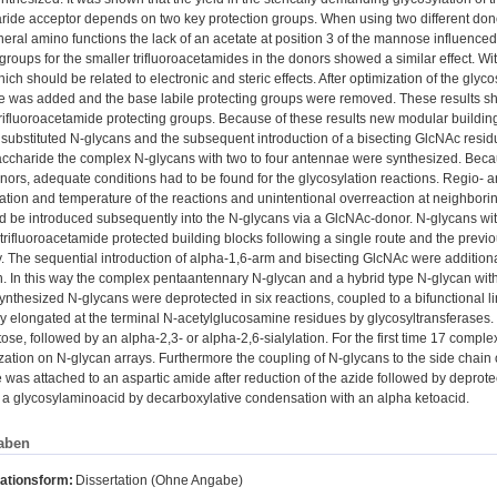
ide acceptor depends on two key protection groups. When using two different dono
pheral amino functions the lack of an acetate at position 3 of the mannose influenced
groups for the smaller trifluoroacetamides in the donors showed a similar effect. Wit
ich should be related to electronic and steric effects. After optimization of the glyc
e was added and the base labile protecting groups were removed. These results sho
trifluoroacetamide protecting groups. Because of these results new modular building
ly substituted N-glycans and the subsequent introduction of a bisecting GlcNAc res
saccharide the complex N-glycans with two to four antennae were synthesized. Becaus
nors, adequate conditions had to be found for the glycosylation reactions. Regio- an
ation and temperature of the reactions and unintentional overreaction at neighbor
d be introduced subsequently into the N-glycans via a GlcNAc-donor. N-glycans wi
trifluoroacetamide protected building blocks following a single route and the prev
 The sequential introduction of alpha-1,6-arm and bisecting GlcNAc were additiona
n. In this way the complex pentaantennary N-glycan and a hybrid type N-glycan with 
ynthesized N-glycans were deprotected in six reactions, coupled to a bifunctional l
y elongated at the terminal N-acetylglucosamine residues by glycosyltransferases. T
tose, followed by an alpha-2,3- or alpha-2,6-sialylation. For the first time 17 compl
zation on N-glycan arrays. Furthermore the coupling of N-glycans to the side chain
e was attached to an aspartic amide after reduction of the azide followed by deprot
 a glycosylaminoacid by decarboxylative condensation with an alpha ketoacid.
aben
kationsform:
Dissertation (Ohne Angabe)