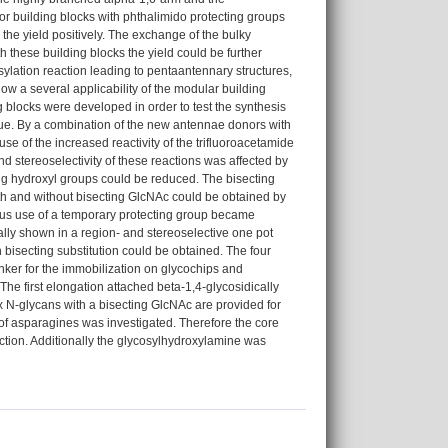
r building blocks with phthalimido protecting groups
 the yield positively. The exchange of the bulky
h these building blocks the yield could be further
osylation reaction leading to pentaantennary structures,
w a several applicability of the modular building
 blocks were developed in order to test the synthesis
idue. By a combination of the new antennae donors with
e of the increased reactivity of the trifluoroacetamide
d stereoselectivity of these reactions was affected by
ing hydroxyl groups could be reduced. The bisecting
th and without bisecting GlcNAc could be obtained by
ious use of a temporary protecting group became
lly shown in a region- and stereoselective one pot
bisecting substitution could be obtained. The four
inker for the immobilization on glycochips and
he first elongation attached beta-1,4-glycosidically
ex N-glycans with a bisecting GlcNAc are provided for
 of asparagines was investigated. Therefore the core
ection. Additionally the glycosylhydroxylamine was