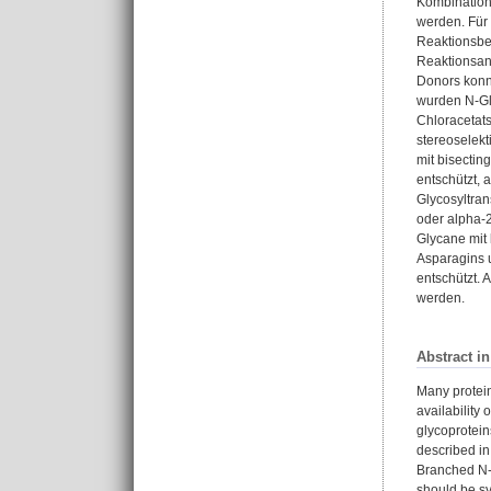
Kombination
werden. Für 
Reaktionsbed
Reaktionsan
Donors konnt
wurden N-Gl
Chloracetats
stereoselek
mit bisectin
entschützt, 
Glycosyltran
oder alpha-
Glycane mit
Asparagins 
entschützt.
werden.
Abstract i
Many protein
availability
glycoprotein
described in
Branched N-g
should be sy