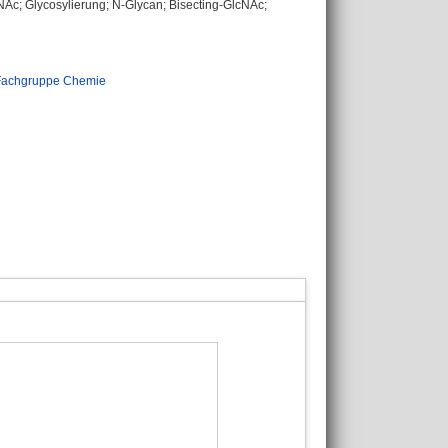
NAc; Glycosylierung; N-Glycan; Bisecting-GlcNAc;
Fachgruppe Chemie