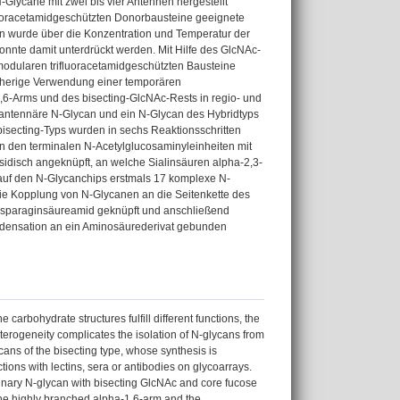
lycane mit zwei bis vier Antennen hergestellt
fluoracetamidgeschützten Donorbausteine geeignete
en wurde über die Konzentration und Temperatur der
nte damit unterdrückt werden. Mit Hilfe des GlcNAc-
 modularen trifluoracetamidgeschützten Bausteine
isherige Verwendung einer temporären
1,6-Arms und des bisecting-GlcNAc-Rests in regio- und
aantennäre N-Glycan und ein N-Glycan des Hybridtyps
 bisecting-Typs wurden in sechs Reaktionsschritten
an den terminalen N-Acetylglucosaminyleinheiten mit
sidisch angeknüpft, an welche Sialinsäuren alpha-2,3-
auf den N-Glycanchips erstmals 17 komplexe N-
die Kopplung von N-Glycanen an die Seitenkette des
 Asparaginsäureamid geknüpft und anschließend
ondensation an ein Aminosäurederivat gebunden
arbohydrate structures fulfill different functions, the
heterogeneity complicates the isolation of N-glycans from
cans of the bisecting type, whose synthesis is
ions with lectins, sera or antibodies on glycoarrays.
nary N-glycan with bisecting GlcNAc and core fucose
 the highly branched alpha-1,6-arm and the