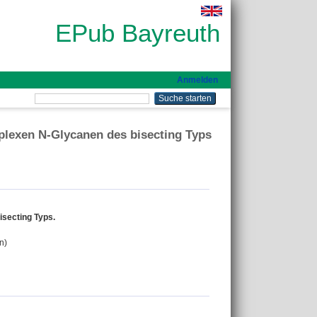
EPub Bayreuth
Anmelden
lexen N-Glycanen des bisecting Typs
secting Typs.
n)