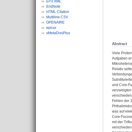
EP3 XML
EndNote
HTML Citation
Multiline CSV
OPENAIRE
epicur
xMetaDissPlus
Abstract
Viele Protei
Aufgaben erf
Mikroheterog
Relativ selt
Verbindungen
Substituier
und Core-Fuc
verzweigten
verschieden
Fehlen der 3
Phthalimido
was auf elek
Core-Fucose 
mit der Tri
verschieden