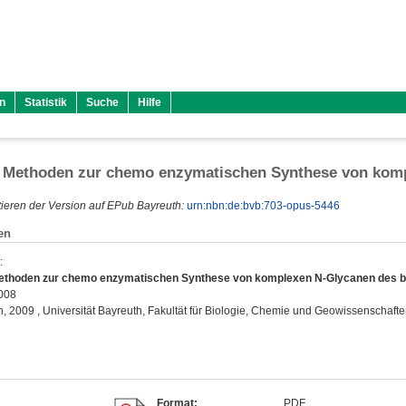
n
Statistik
Suche
Hilfe
e Methoden zur chemo enzymatischen Synthese von komp
ieren der Version auf EPub Bayreuth:
urn:nbn:de:bvb:703-opus-5446
en
:
Methoden zur chemo enzymatischen Synthese von komplexen N-Glycanen des bi
2008
on, 2009 , Universität Bayreuth, Fakultät für Biologie, Chemie und Geowissenschafte
Format:
PDF