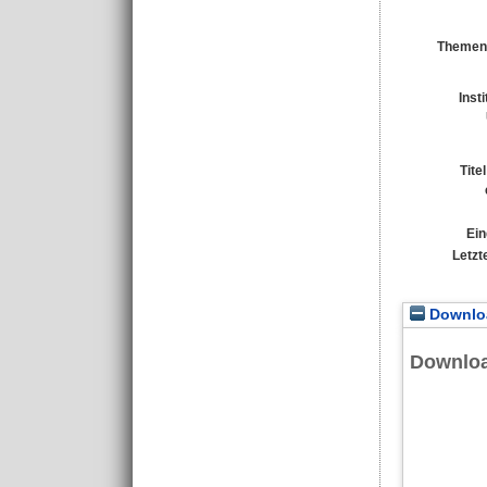
Themen
Inst
Tite
Ein
Letzt
Downloa
Downlo