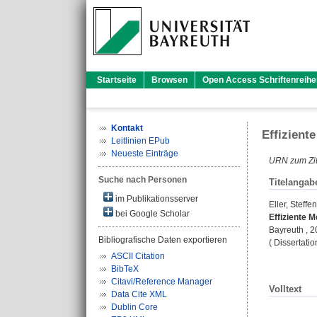
Startseite
Browsen
Open Access Schriftenreihe
Kontakt
Effizient
Leitlinien EPub
Neueste Einträge
URN zum Zit
Suche nach Personen
Titelangab
im Publikationsserver
Eller, Steffen
bei Google Scholar
Effiziente 
Bayreuth , 
Bibliografische Daten exportieren
( Dissertati
ASCII Citation
BibTeX
Citavi/Reference Manager
Volltext
Data Cite XML
Dublin Core