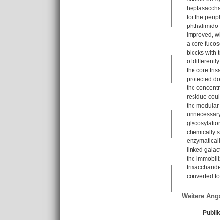
heptasacchar
for the peri
phthalimido 
improved, wh
a core fucos
blocks with 
of different
the core tri
protected do
the concentr
residue coul
the modular 
unnecessary.
glycosylatio
chemically s
enzymaticall
linked galac
the immobili
trisaccharid
converted to
Weitere Ang
Publi