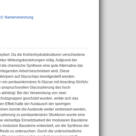
.0: Namensnennung
yliert. Da die Kohlenhydratstrukturen verschiedene
ruktur-Wirkungsbeziehungen nötig. Aufgrund der
t die chemische Synthese eine gute Alternative dar.
orliegenden Arbeit beschrieben wird. Diese
körpern auf Glycochips bereitgestellt werden.
h ein pentaantennäres N-Glycan mit bisecting-GlcNAc
sch anspruchsvollen Glycosylierung des hoch
n abhängt. Bei der Verwendung von zwei
hutzgruppen geschützt wurden, wirkte sich das
n Effekt hatte der Austausch der sperrigen
einen konnte die Ausbeute weiter verbessert werden,
osylierung zu pentaantenären Strukturen wurde eine
e vielseitige Einsetzbarkeit der modularen Bausteine
e modulare Bausteine entwickelt, um die Synthese der
Rests zu untersuchen. Durch die unterschiedliche