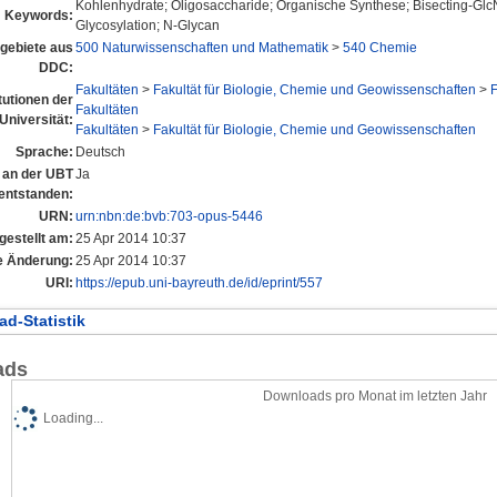
Kohlenhydrate; Oligosaccharide; Organische Synthese; Bisecting-Glc
Keywords:
Glycosylation; N-Glycan
gebiete aus
500 Naturwissenschaften und Mathematik
>
540 Chemie
DDC:
Fakultäten
>
Fakultät für Biologie, Chemie und Geowissenschaften
>
itutionen der
Fakultäten
Universität:
Fakultäten
>
Fakultät für Biologie, Chemie und Geowissenschaften
Sprache:
Deutsch
l an der UBT
Ja
entstanden:
URN:
urn:nbn:de:bvb:703-opus-5446
gestellt am:
25 Apr 2014 10:37
e Änderung:
25 Apr 2014 10:37
URI:
https://epub.uni-bayreuth.de/id/eprint/557
d-Statistik
ads
Downloads pro Monat im letzten Jahr
Loading...