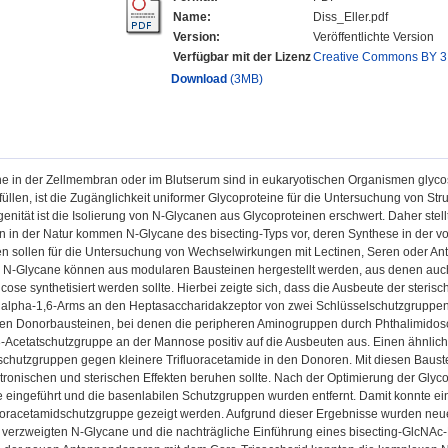
Name:
Diss_Eller.pdf
Version:
Veröffentlichte Version
Verfügbar mit der Lizenz
Creative Commons BY 3
Download
(3MB)
ne in der Zellmembran oder im Blutserum sind in eukaryotischen Organismen glycos
üllen, ist die Zugänglichkeit uniformer Glycoproteine für die Untersuchung von St
enität ist die Isolierung von N-Glycanen aus Glycoproteinen erschwert. Daher stell
en in der Natur kommen N-Glycane des bisecting-Typs vor, deren Synthese in der v
 sollen für die Untersuchung von Wechselwirkungen mit Lectinen, Seren oder Anti
te N-Glycane können aus modularen Bausteinen hergestellt werden, aus denen auc
ose synthetisiert werden sollte. Hierbei zeigte sich, dass die Ausbeute der steri
 alpha-1,6-Arms an den Heptasaccharidakzeptor von zwei Schlüsselschutzgruppe
en Donorbausteinen, bei denen die peripheren Aminogruppen durch Phthalimidosc
-Acetatschutzgruppe an der Mannose positiv auf die Ausbeuten aus. Einen ähnliche
schutzgruppen gegen kleinere Trifluoracetamide in den Donoren. Mit diesen Baust
tronischen und sterischen Effekten beruhen sollte. Nach der Optimierung der Glyc
eingeführt und die basenlabilen Schutzgruppen wurden entfernt. Damit konnte ein
fluoracetamidschutzgruppe gezeigt werden. Aufgrund dieser Ergebnisse wurden neu
 verzweigten N-Glycane und die nachträgliche Einführung eines bisecting-GlcNAc-