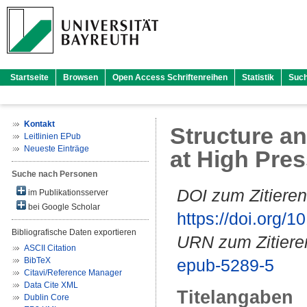
Startseite
Browsen
Open Access Schriftenreihen
Statistik
Suc
Kontakt
Structure a
Leitlinien EPub
Neueste Einträge
at High Pres
Suche nach Personen
DOI zum Zitieren
im Publikationsserver
bei Google Scholar
https://doi.org
Bibliografische Daten exportieren
URN zum Zitiere
ASCII Citation
BibTeX
epub-5289-5
Citavi/Reference Manager
Data Cite XML
Titelangaben
Dublin Core