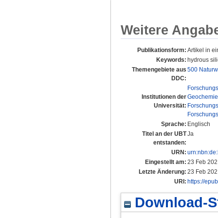
Weitere Angab
Publikationsform:
Artikel in ei
Keywords:
hydrous sili
Themengebiete aus
500 Naturw
DDC:
Forschungs
Institutionen der
Geochemie 
Universität:
Forschungs
Forschungs
Sprache:
Englisch
Titel an der UBT
Ja
entstanden:
URN:
urn:nbn:de
Eingestellt am:
23 Feb 202
Letzte Änderung:
23 Feb 202
URI:
https://epu
Download-St