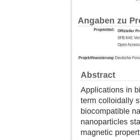
Angaben zu Pr
Projekttitel:
Offizieller Pr
SFB 840: Von
Open Access 
Projektfinanzierung:
Deutsche For
Abstract
Applications in b
term colloidally
biocompatible nan
nanoparticles sta
magnetic properti