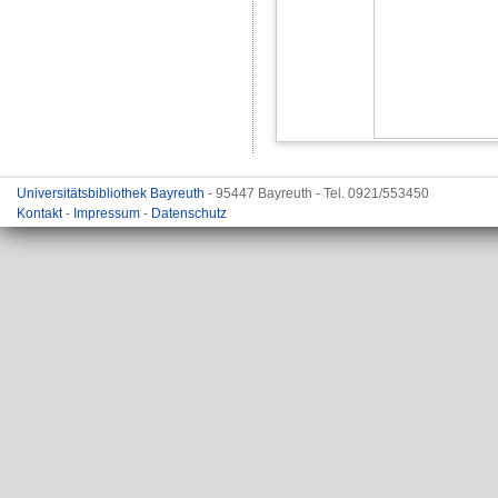
Universitätsbibliothek Bayreuth
- 95447 Bayreuth - Tel. 0921/553450
Kontakt
-
Impressum
-
Datenschutz