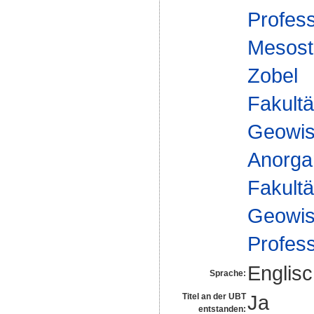
Profes
Mesostr
Zobel
Fakultä
Geowis
Anorga
Fakultä
Geowis
Profes
Englis
Sprache:
Ja
Titel an der UBT
entstanden: