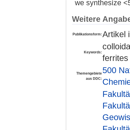
we synthesize <5
Weitere Angab
Artikel 
Publikationsform:
colloid
Keywords:
ferrites
500 Na
Themengebiete
aus DDC:
Chemi
Fakultä
Fakultä
Geowis
Fakultä