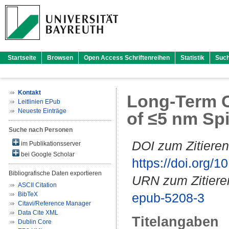
Startseite
Browsen
Open Access Schriftenreihen
Statistik
Suc
Kontakt
Long-Term C
Leitlinien EPub
Neueste Einträge
of ≤5 nm Spi
Suche nach Personen
DOI zum Zitieren
im Publikationsserver
bei Google Scholar
https://doi.org
Bibliografische Daten exportieren
URN zum Zitiere
ASCII Citation
BibTeX
epub-5208-3
Citavi/Reference Manager
Data Cite XML
Titelangaben
Dublin Core