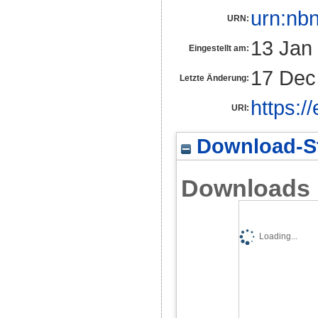
urn:nb
URN:
13 Jan
Eingestellt am:
17 Dec
Letzte Änderung:
https:/
URI:
Download-St
Downloads
Loading...