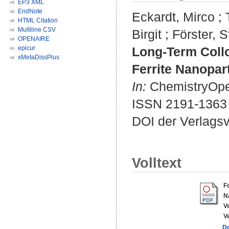
EP3 XML
EndNote
Eckardt, Mirco
;
HTML Citation
Multiline CSV
Birgit
;
Förster, 
OPENAIRE
epicur
Long-Term Collo
xMetaDissPlus
Ferrite Nanopart
In:
ChemistryOpen
ISSN 2191-1363
DOI der Verlags
Volltext
F
N
V
V
D