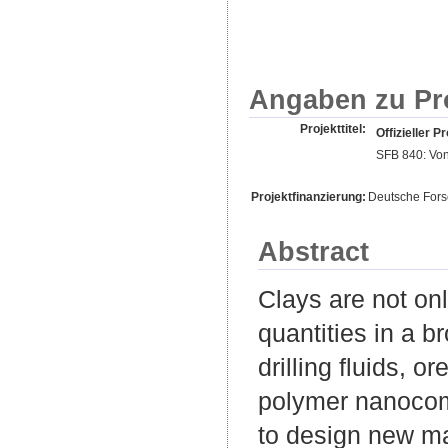
Angaben zu Pr
Projekttitel:
Offizieller Pr
SFB 840: Von
Projektfinanzierung:
Deutsche For
Abstract
Clays are not onl
quantities in a b
drilling fluids, o
polymer nanocomp
to design new mat