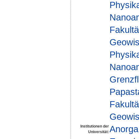
Physika
Nanoan
Fakultä
Geowis
Physika
Nanoan
Grenzfl
Papast
Fakultä
Geowis
Anorga
Institutionen der
Universität: