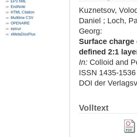
EP3 XML
EndNote
Kuznetsov, Volo
HTML Citation
Multiline CSV
Daniel
;
Loch, Pa
OPENAIRE
epicur
Georg
:
xMetaDissPlus
Surface charge d
defined 2:1 layer
In:
Colloid and Po
ISSN 1435-1536
DOI der Verlags
Volltext