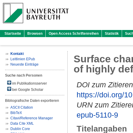
Startseite
Browsen
Open Access Schriftenreihen
Statistik
Suc
Kontakt
Surface char
Leitlinien EPub
Neueste Einträge
of highly def
Suche nach Personen
DOI zum Zitieren
im Publikationsserver
bei Google Scholar
https://doi.org
Bibliografische Daten exportieren
URN zum Zitiere
ASCII Citation
BibTeX
epub-5110-9
Citavi/Reference Manager
Data Cite XML
Titelangaben
Dublin Core