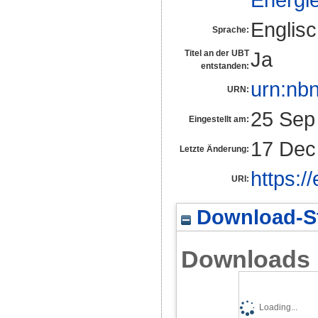
Englis
Sprache:
Ja
Titel an der UBT
entstanden:
urn:nb
URN:
25 Sep
Eingestellt am:
17 Dec
Letzte Änderung:
https:/
URI:
Download-St
Downloads
Loading...