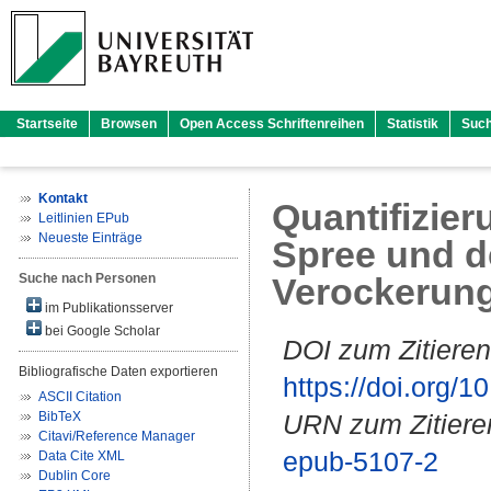
Startseite
Browsen
Open Access Schriftenreihen
Statistik
Suc
Kontakt
Quantifizier
Leitlinien EPub
Neueste Einträge
Spree und d
Suche nach Personen
Verockerung
im Publikationsserver
bei Google Scholar
DOI zum Zitieren
Bibliografische Daten exportieren
https://doi.org
ASCII Citation
BibTeX
URN zum Zitiere
Citavi/Reference Manager
epub-5107-2
Data Cite XML
Dublin Core