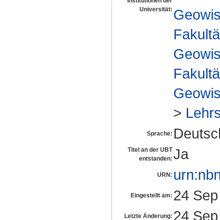
Institutionen der
Universität:
Geowis
Fakultä
Geowis
Fakultä
Geowis
>
Lehrs
Deutsc
Sprache:
Ja
Titel an der UBT
entstanden:
urn:nb
URN:
24 Sep
Eingestellt am:
24 Sep
Letzte Änderung: