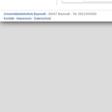
Universitätsbibliothek Bayreuth
- 95447 Bayreuth - Tel. 0921/553450
Kontakt
-
Impressum
-
Datenschutz