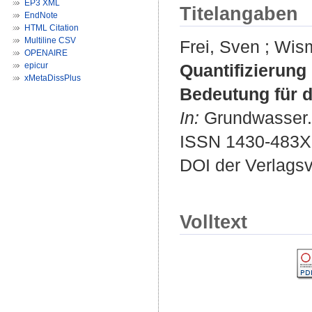
EP3 XML
Titelangaben
EndNote
HTML Citation
Multiline CSV
Frei, Sven
;
Wism
OPENAIRE
epicur
Quantifizierung
xMetaDissPlus
Bedeutung für d
In:
Grundwasser. 
ISSN 1430-483X
DOI der Verlags
Volltext