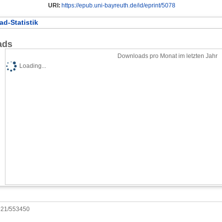
URI:
https://epub.uni-bayreuth.de/id/eprint/5078
d-Statistik
ads
Downloads pro Monat im letzten Jahr
Loading...
0921/553450