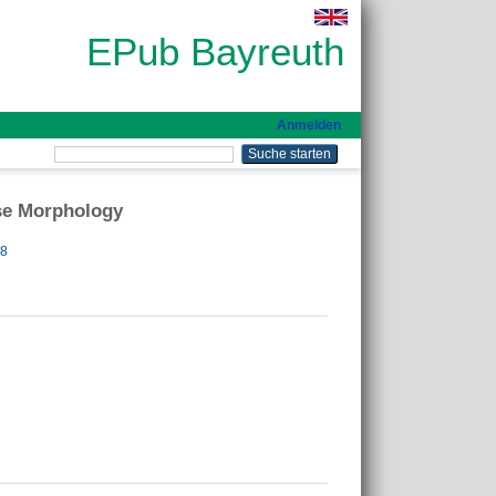
EPub Bayreuth
Anmelden
ase Morphology
78