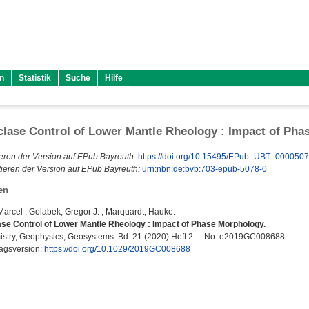
n
Statistik
Suche
Hilfe
clase Control of Lower Mantle Rheology : Impact of Ph
eren der Version auf EPub Bayreuth:
https://doi.org/10.15495/EPub_UBT_000050
ieren der Version auf EPub Bayreuth:
urn:nbn:de:bvb:703-epub-5078-0
en
Marcel
;
Golabek, Gregor J.
;
Marquardt, Hauke
:
ase Control of Lower Mantle Rheology : Impact of Phase Morphology.
try, Geophysics, Geosystems. Bd. 21 (2020) Heft 2 . - No. e2019GC008688.
lagsversion:
https://doi.org/10.1029/2019GC008688