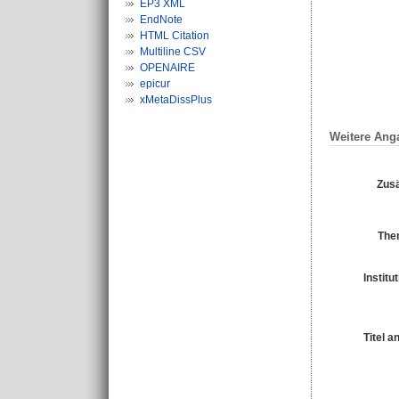
EP3 XML
EndNote
HTML Citation
Multiline CSV
OPENAIRE
epicur
xMetaDissPlus
Weitere Ang
Zusä
The
Institu
Titel 