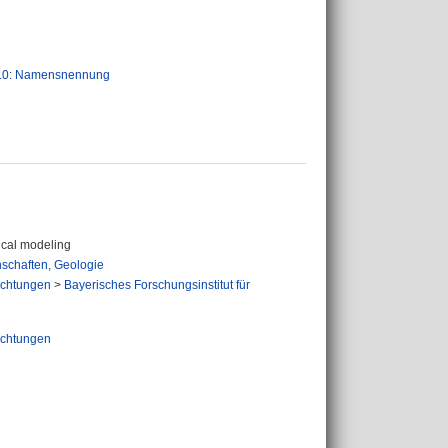
.0: Namensnennung
ical modeling
schaften, Geologie
richtungen
>
Bayerisches Forschungsinstitut für
richtungen