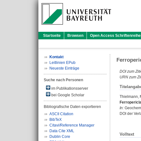
Startseite
Browsen
Open Access Schriftenreihe
Kontakt
Ferroperi
Leitlinien EPub
Neueste Einträge
DOI zum Ziti
URN zum Zit
Suche nach Personen
Titelangab
im Publikationsserver
bei Google Scholar
Thielmann, 
Ferropericl
Bibliografische Daten exportieren
In:
Geochemis
DOI der Ver
ASCII Citation
BibTeX
Citavi/Reference Manager
Data Cite XML
Volltext
Dublin Core