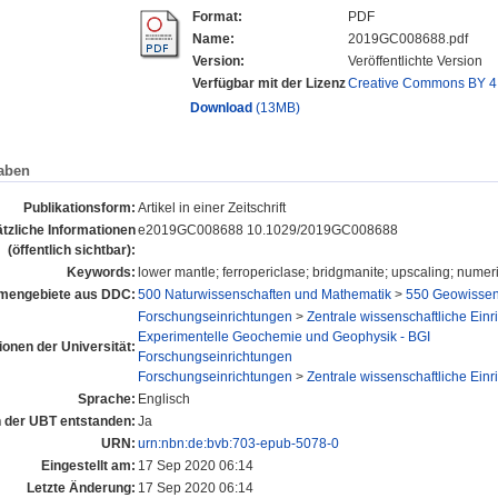
Format:
PDF
Name:
2019GC008688.pdf
Version:
Veröffentlichte Version
Verfügbar mit der Lizenz
Creative Commons BY 4
Download
(13MB)
aben
Publikationsform:
Artikel in einer Zeitschrift
tzliche Informationen
e2019GC008688 10.1029/2019GC008688
(öffentlich sichtbar):
Keywords:
lower mantle; ferropericlase; bridgmanite; upscaling; numer
mengebiete aus DDC:
500 Naturwissenschaften und Mathematik
>
550 Geowissen
Forschungseinrichtungen
>
Zentrale wissenschaftliche Ein
Experimentelle Geochemie und Geophysik - BGI
tionen der Universität:
Forschungseinrichtungen
Forschungseinrichtungen
>
Zentrale wissenschaftliche Ein
Sprache:
Englisch
an der UBT entstanden:
Ja
URN:
urn:nbn:de:bvb:703-epub-5078-0
Eingestellt am:
17 Sep 2020 06:14
Letzte Änderung:
17 Sep 2020 06:14