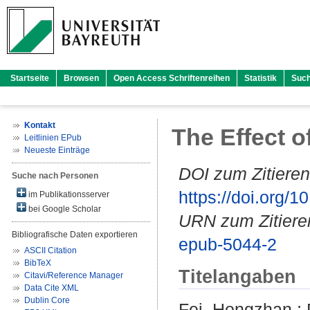
Startseite
Browsen
Open Access Schriftenreihen
Statistik
Suc
Kontakt
The Effect o
Leitlinien EPub
Neueste Einträge
DOI zum Zitieren
Suche nach Personen
https://doi.org
im Publikationsserver
bei Google Scholar
URN zum Zitiere
Bibliografische Daten exportieren
epub-5044-2
ASCII Citation
BibTeX
Titelangaben
Citavi/Reference Manager
Data Cite XML
Dublin Core
Fei, Hongzhan
;