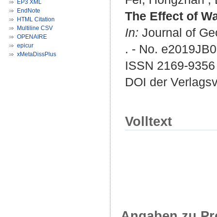
EP3 XML
EndNote
The Effect of Wa
HTML Citation
Multiline CSV
In:
Journal of Geo
OPENAIRE
epicur
. - No. e2019JB
xMetaDissPlus
ISSN 2169-9356
DOI der Verlags
Volltext
Angaben zu Pr