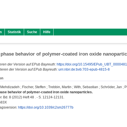
n
Statistik
Suche
Hilfe
 phase behavior of polymer-coated iron oxide nanopartic
eren der Version auf EPub Bayreuth:
https://doi.org/10.15495/EPub_UBT_000048
ieren der Version auf EPub Bayreuth:
urn:nbn:de:bvb:703-epub-4815-8
en
a Mehdizadeh
;
Fischer, Steffen
;
Trebbin, Martin
;
With, Sebastian
;
Schröder, Jan
;
P
hase behavior of polymer-coated iron oxide nanoparticles.
r. Bd. 8 (2012) Heft 48 . - S. 12124-12131.
683X
lagsversion:
https://doi.org/10.1039/c2sm26777b