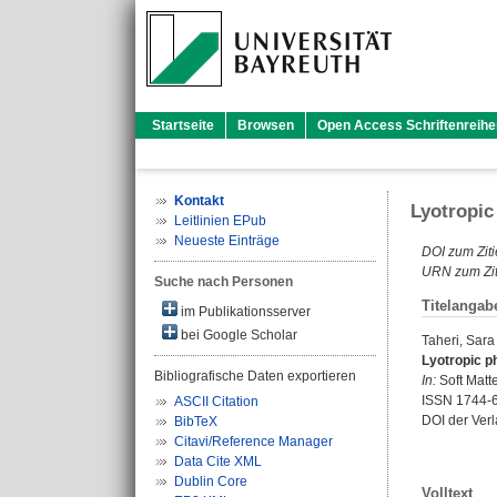
Startseite
Browsen
Open Access Schriftenreihe
Kontakt
Lyotropic
Leitlinien EPub
Neueste Einträge
DOI zum Ziti
URN zum Zit
Suche nach Personen
Titelangab
im Publikationsserver
bei Google Scholar
Taheri, Sar
Lyotropic p
Bibliografische Daten exportieren
In:
Soft Matte
ISSN 1744-
ASCII Citation
DOI der Ver
BibTeX
Citavi/Reference Manager
Data Cite XML
Dublin Core
Volltext