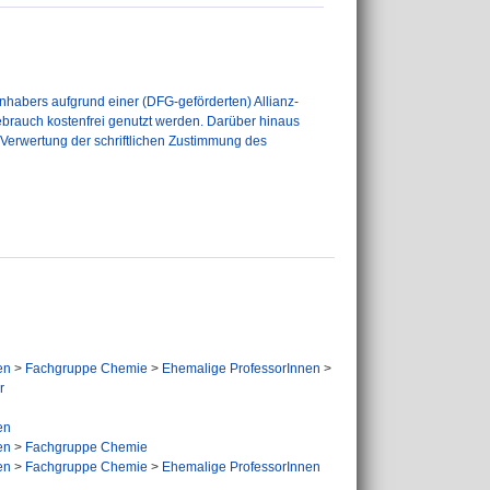
nhabers aufgrund einer (DFG-geförderten) Allianz-
ebrauch kostenfrei genutzt werden. Darüber hinaus
r Verwertung der schriftlichen Zustimmung des
en
>
Fachgruppe Chemie
>
Ehemalige ProfessorInnen
>
r
en
en
>
Fachgruppe Chemie
en
>
Fachgruppe Chemie
>
Ehemalige ProfessorInnen