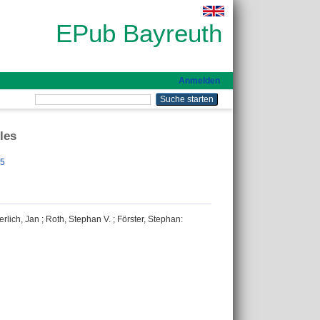
EPub Bayreuth
Anmelden
les
15
erlich, Jan
;
Roth, Stephan V.
;
Förster, Stephan
: