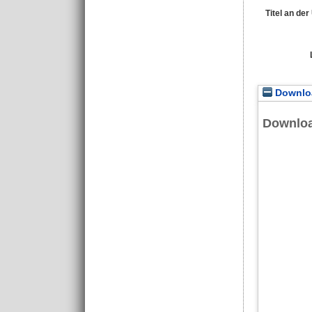
Titel an de
Downloa
Downlo