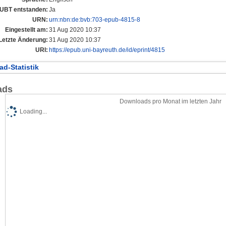
r UBT entstanden:
Ja
URN:
urn:nbn:de:bvb:703-epub-4815-8
Eingestellt am:
31 Aug 2020 10:37
Letzte Änderung:
31 Aug 2020 10:37
URI:
https://epub.uni-bayreuth.de/id/eprint/4815
d-Statistik
ads
Downloads pro Monat im letzten Jahr
Loading...