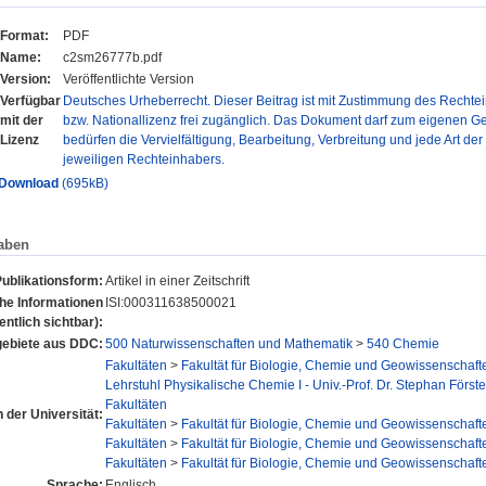
Format:
PDF
Name:
c2sm26777b.pdf
Version:
Veröffentlichte Version
Verfügbar
Deutsches Urheberrecht. Dieser Beitrag ist mit Zustimmung des Rechtei
mit der
bzw. Nationallizenz frei zugänglich. Das Dokument darf zum eigenen G
Lizenz
bedürfen die Vervielfältigung, Bearbeitung, Verbreitung und jede Art de
jeweiligen Rechteinhabers.
Download
(695kB)
aben
ublikationsform:
Artikel in einer Zeitschrift
che Informationen
ISI:000311638500021
fentlich sichtbar):
ebiete aus DDC:
500 Naturwissenschaften und Mathematik
>
540 Chemie
Fakultäten
>
Fakultät für Biologie, Chemie und Geowissenschaft
Lehrstuhl Physikalische Chemie I - Univ.-Prof. Dr. Stephan Förste
Fakultäten
n der Universität:
Fakultäten
>
Fakultät für Biologie, Chemie und Geowissenschaft
Fakultäten
>
Fakultät für Biologie, Chemie und Geowissenschaft
Fakultäten
>
Fakultät für Biologie, Chemie und Geowissenschaft
Sprache:
Englisch