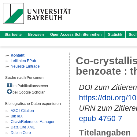
Startseite
Browsen
Open Access Schriftenreihen
Statistik
Suc
Kontakt
Co-crystalli
Leitlinien EPub
Neueste Einträge
benzoate : t
Suche nach Personen
DOI zum Zitieren
im Publikationsserver
bei Google Scholar
https://doi.org
Bibliografische Daten exportieren
URN zum Zitiere
ASCII Citation
BibTeX
epub-4750-7
Citavi/Reference Manager
Data Cite XML
Titelangaben
Dublin Core