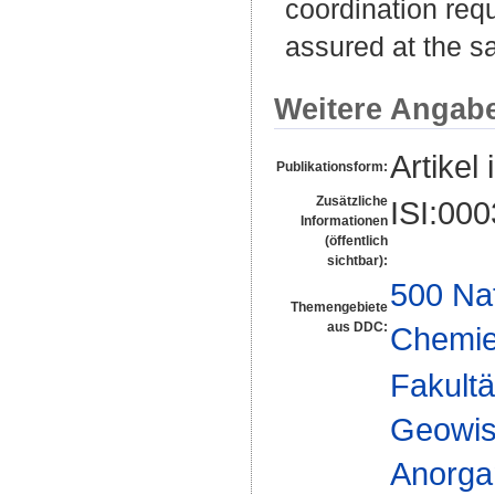
coordination req
assured at the s
Weitere Angab
Artikel 
Publikationsform:
Zusätzliche
ISI:00
Informationen
(öffentlich
sichtbar):
500 Na
Themengebiete
aus DDC:
Chemi
Fakultä
Geowis
Anorga