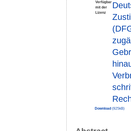
Verfügbar
Deut
mit der
Lizenz
Zust
(DFG-
zugä
Gebr
hinau
Verb
schr
Rech
Download
(925kB)