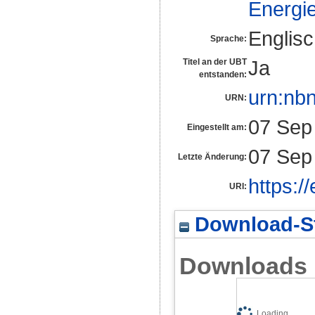
Energi
Englis
Sprache:
Ja
Titel an der UBT
entstanden:
urn:nb
URN:
07 Sep
Eingestellt am:
07 Sep
Letzte Änderung:
https:/
URI:
Download-St
Downloads
Loading...