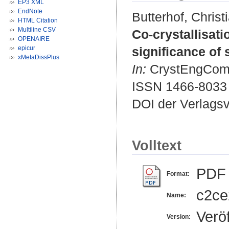
EP3 XML
EndNote
Butterhof, Christ
HTML Citation
Multiline CSV
Co-crystallisati
OPENAIRE
epicur
significance of 
xMetaDissPlus
In:
CrystEngComm.
ISSN 1466-8033
DOI der Verlags
Volltext
PDF
Format:
c2ce
Name:
Veröf
Version: