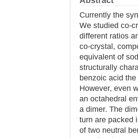
Abstract
Currently the syn
We studied co-cr
different ratios a
co-crystal, comp
equivalent of so
structurally cha
benzoic acid the 
However, even wit
an octahedral en
a dimer. The dim
turn are packed 
of two neutral b