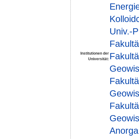
Energi
Kolloid
Univ.-P
Fakultä
Fakultä
Institutionen der
Universität:
Geowis
Fakultä
Geowis
Fakultä
Geowis
Anorga