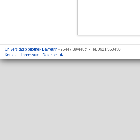
Universitätsbibliothek Bayreuth
- 95447 Bayreuth - Tel. 0921/553450
Kontakt
-
Impressum
-
Datenschutz