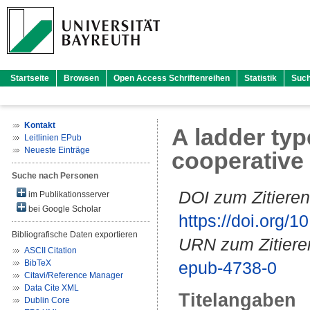
Startseite
Browsen
Open Access Schriftenreihen
Statistik
Suc
Kontakt
A ladder typ
Leitlinien EPub
Neueste Einträge
cooperative 
Suche nach Personen
DOI zum Zitieren
im Publikationsserver
bei Google Scholar
https://doi.org
Bibliografische Daten exportieren
URN zum Zitiere
ASCII Citation
BibTeX
epub-4738-0
Citavi/Reference Manager
Data Cite XML
Titelangaben
Dublin Core