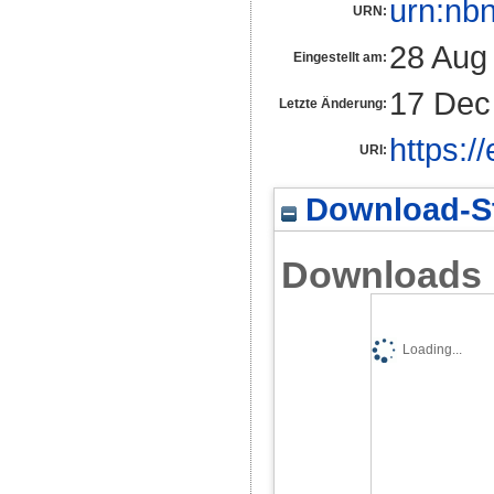
urn:nb
URN:
28 Aug
Eingestellt am:
17 Dec
Letzte Änderung:
https:/
URI:
Download-St
Downloads
Loading...