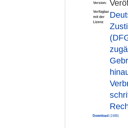
Veröf
Version:
Verfügbar
Deut
mit der
Lizenz
Zust
(DFG-
zugä
Gebr
hinau
Verb
schr
Rech
Download
(1MB)