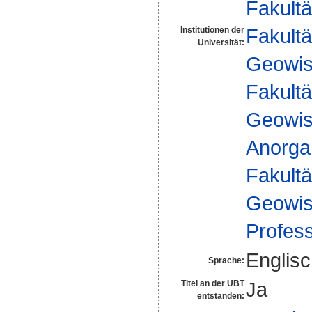
Fakultä
Fakultä
Institutionen der
Universität:
Geowis
Fakultä
Geowis
Anorga
Fakultä
Geowis
Profes
Englis
Sprache:
Ja
Titel an der UBT
entstanden: