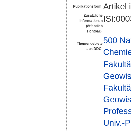
Artikel 
Publikationsform:
Zusätzliche
ISI:00
Informationen
(öffentlich
sichtbar):
500 Na
Themengebiete
aus DDC:
Chemi
Fakultä
Geowis
Fakultä
Geowis
Profes
Univ.-P