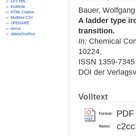
EP3 XML
EndNote
Bauer, Wolfgang
HTML Citation
Multiline CSV
A ladder type ir
OPENAIRE
epicur
transition.
xMetaDissPlus
In:
Chemical Comm
10224.
ISSN 1359-7345
DOI der Verlags
Volltext
PDF
Format:
c2cc
Name: