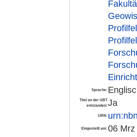
Fakultä
Geowis
Profilfe
Profilfe
Forsch
Forsch
Einrich
Englis
Sprache:
Ja
Titel an der UBT
entstanden:
urn:nb
URN:
06 Mrz
Eingestellt am: