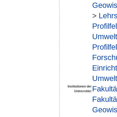
Geowis
>
Lehr
Profilfe
Umwelt
Profilfe
Forsch
Einrich
Umwelt
Fakultä
Institutionen der
Universität:
Fakultä
Geowis