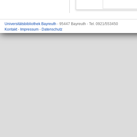
Universitätsbibliothek Bayreuth
- 95447 Bayreuth - Tel. 0921/553450
Kontakt
-
Impressum
-
Datenschutz