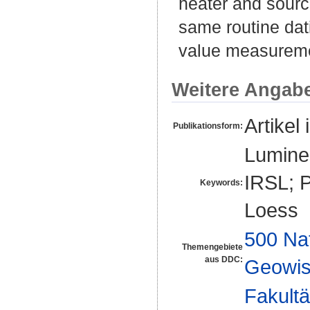
heater and source
same routine dat
value measurem
Weitere Angab
Artikel 
Publikationsform:
Lumines
IRSL; P
Keywords:
Loess
500 Na
Themengebiete
aus DDC:
Geowis
Fakultä