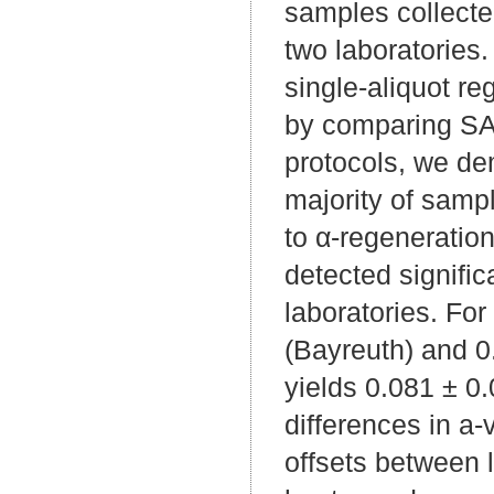
samples collecte
two laboratories.
single-aliquot r
by comparing SAR
protocols, we de
majority of sampl
to α-regeneration
detected signifi
laboratories. Fo
(Bayreuth) and 0
yields 0.081 ± 0
differences in a
offsets between l