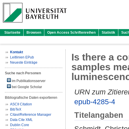
Startseite
Browsen
Open Access Schriftenreihen
Statistik
Suc
Kontakt
Is there a c
Leitlinien EPub
Neueste Einträge
samples mea
Suche nach Personen
luminescenc
im Publikationsserver
bei Google Scholar
URN zum Zitiere
Bibliografische Daten exportieren
epub-4285-4
ASCII Citation
BibTeX
Titelangaben
Citavi/Reference Manager
Data Cite XML
Dublin Core
Schmidt, Christ