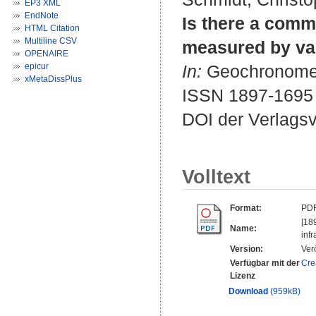
EP3 XML
EndNote
Is there a comm
HTML Citation
Multiline CSV
measured by var
OPENAIRE
epicur
In:
Geochronometri
xMetaDissPlus
ISSN 1897-1695
DOI der Verlags
Volltext
Format:
PD
[18
Name:
inf
Version:
Ver
Verfügbar mit der
Cre
Lizenz
Download
(959kB)