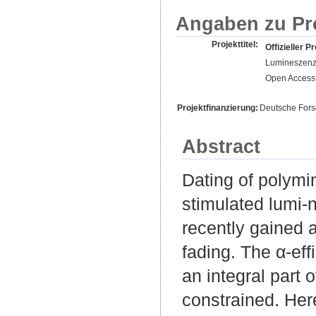
Angaben zu Pr
Projekttitel:
Offizieller Pr
Lumineszenz-
Open Access 
Projektfinanzierung:
Deutsche For
Abstract
Dating of polymin
stimulated lumi-
recently gained 
fading. The α-eff
an integral part 
constrained. Her