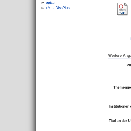
epicur
xMetaDissPlus
Weitere Ang
Pu
Themengeb
Institutionen 
Titel an der 