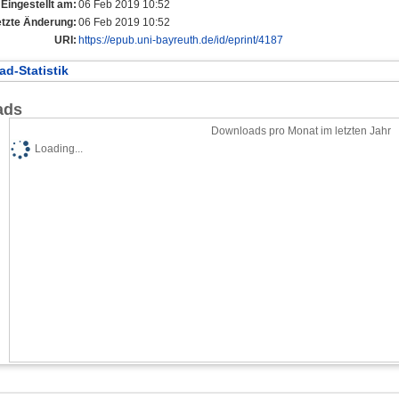
Eingestellt am:
06 Feb 2019 10:52
etzte Änderung:
06 Feb 2019 10:52
URI:
https://epub.uni-bayreuth.de/id/eprint/4187
d-Statistik
ads
Downloads pro Monat im letzten Jahr
Loading...