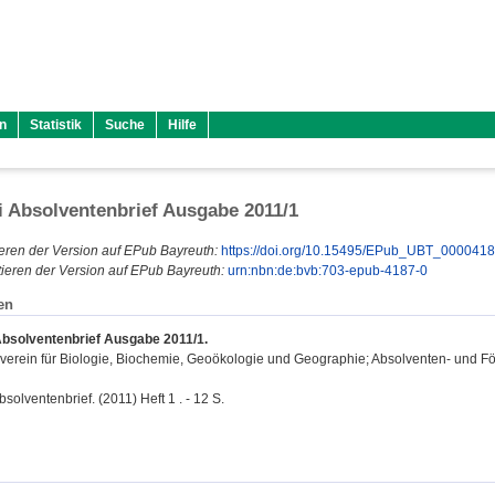
n
Statistik
Suche
Hilfe
 Absolventenbrief Ausgabe 2011/1
eren der Version auf EPub Bayreuth:
https://doi.org/10.15495/EPub_UBT_000041
ieren der Version auf EPub Bayreuth:
urn:nbn:de:bvb:703-epub-4187-0
en
bsolventenbrief Ausgabe 2011/1.
verein für Biologie, Biochemie, Geoökologie und Geographie; Absolventen- und F
olventenbrief. (2011) Heft 1 . - 12 S.