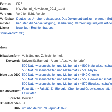
Format:
PDF
Name:
NW-Alumni_Newsletter_2011_1.pdf
Version:
Veröffentlichte Version
Verfügbar
Deutsches Urheberrechtsgesetz. Das Dokument darf zum eigenen Gebr
mit der
bedürfen die Vervielfältigung, Bearbeitung, Verbreitung und jede Art d
Lizenz
jeweiligen Rechteinhabers.
Download
(21MB)
aben
blikationsform:
Vollständiges Zeitschriftenheft
Keywords:
Universität Bayreuth; Alumni; Absolventenbrief
500 Naturwissenschaften und Mathematik
>
500 Naturwissenscha
500 Naturwissenschaften und Mathematik
>
530 Physik
iete aus DDC:
500 Naturwissenschaften und Mathematik
>
540 Chemie
500 Naturwissenschaften und Mathematik
>
550 Geowissenschaft
500 Naturwissenschaften und Mathematik
>
570 Biowissenschafte
Fakultäten
>
Fakultät für Biologie, Chemie und Geowissenschafte
der Universität:
Fakultäten
Sprache:
Deutsch
UBT entstanden:
Ja
URN:
urn:nbn:de:bvb:703-epub-4187-0