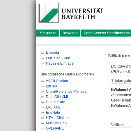
Startseite
Browsen
Open Access Schriftenreihe
Kontakt
NWalumni
Leitlinien EPub
Neueste Einträge
DOI zum Ziti
URN zum Zit
Bibliografische Daten exportieren
Titelangab
ASCII Citation
BibTeX
NWalumni A
Citavi/Reference Manager
Absolventen
Data Cite XML
Gesellschaft
Dublin Core
NWalumni Abs
EP3 XML
EndNote
HTML Citation
Multiline CSV
Volltext
OPENAIRE