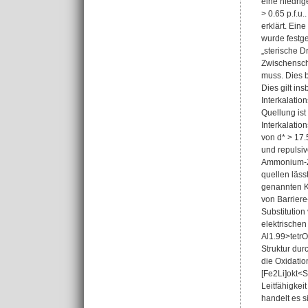
eine niedrig
> 0.65 p.f.u
erklärt. Ei
wurde festge
„sterische D
Zwischenschi
muss. Dies b
Dies gilt i
Interkalatio
Quellung ist
Interkalatio
von d* > 17.
und repulsi
Ammonium-Zuc
quellen läss
genannten Kr
von Barriere
Substitution
elektrischen
Al1.99>tetrO
Struktur dur
die Oxidatio
[Fe2Li]okt<S
Leitfähigkei
handelt es s