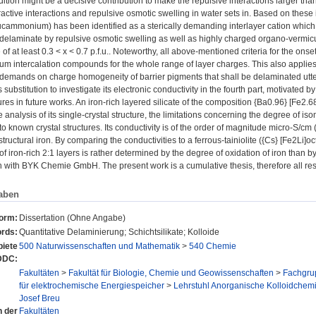
ition might be a decisive contribution to make the repulsive interactions larger than 
active interactions and repulsive osmotic swelling in water sets in. Based on these 
cammonium) has been identified as a sterically demanding interlayer cation which, 
 delaminate by repulsive osmotic swelling as well as highly charged organo-vermicul
of at least 0.3 < x < 0.7 p.f.u.. Noteworthy, all above-mentioned criteria for the ons
 intercalation compounds for the whole range of layer charges. This also applies
demands on charge homogeneity of barrier pigments that shall be delaminated utter
ubstitution to investigate its electronic conductivity in the fourth part, motivated by 
ures in future works. An iron-rich layered silicate of the composition {Ba0.96} [Fe
 analysis of its single-crystal structure, the limitations concerning the degree of i
o known crystal structures. Its conductivity is of the order of magnitude micro-S/cm
structural iron. By comparing the conductivities to a ferrous-tainiolite ({Cs} [Fe2Li]o
of iron-rich 2:1 layers is rather determined by the degree of oxidation of iron than b
n with BYK Chemie GmbH. The present work is a cumulative thesis, therefore all res
aben
form:
Dissertation (Ohne Angabe)
rds:
Quantitative Delaminierung; Schichtsilikate; Kolloide
iete
500 Naturwissenschaften und Mathematik
>
540 Chemie
DDC:
Fakultäten
>
Fakultät für Biologie, Chemie und Geowissenschaften
>
Fachgru
für elektrochemische Energiespeicher
>
Lehrstuhl Anorganische Kolloidchemie
Josef Breu
n der
Fakultäten