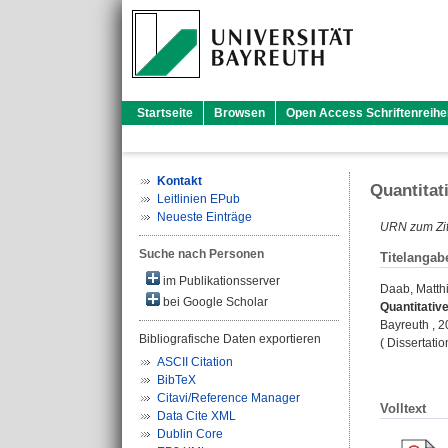
Startseite
Browsen
Open Access Schriftenreihe
Kontakt
Quantitat
Leitlinien EPub
Neueste Einträge
URN zum Zit
Suche nach Personen
Titelangab
im Publikationsserver
Daab, Matth
bei Google Scholar
Quantitativ
Bayreuth , 20
Bibliografische Daten exportieren
( Dissertati
ASCII Citation
BibTeX
Citavi/Reference Manager
Volltext
Data Cite XML
Dublin Core