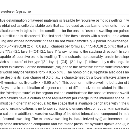
n weiterer Sprache
tive delamination of layered materials is feasible by repulsive osmotic swelling in 
e obtained as colloidal stable gels that can be used as gas barrier pigments in po
ilicates new insights into the conditions for the onset of osmotic swelling are gained
ubstitution is discussed. The first part of the thesis deals with a partial-ion exchan
ling and whose homoionic phases do not swell osmotically. A partial ion-exchange 
oct<Si4>tetrO10F2; x = 0.6 p.f.u., charges per formula unit Si4O10F2, p.f.u.) that w
re "{Na} [2:1 layer] - {C4} [2:1 layer]" (array normal to the stacking direction). In co
 capable of repulsive osmotic swelling. The mechanism presumably runs in two steps. A
ch structures” of the type “[2:1 layer] - {C4} - [2:1 layer]”, followed by a disintegrat
herent thickness. For the homoionic {Na}-phase the attractive electrostatic interactio
s would only be feasible for x < 0.55 p.f.u.. The homoionic {C4}-phase also does not s
e despite its layer charge of 0.6 p.f.u., is characterized by a lower intracrystalline
}-vermiculites (typically x > 0.65 p.f.u.). This counter-intuitive swelling behavior o
. A systematic combination of organo-cations of different size intercalated in silicat
t the “steric pressure” of the organo-cations contributes to the onset of osmotic swe
ated cations have a certain space requirement per charge in the interlayer space. T
ust be higher than (or equal to) the space that is available per charge within the use
yer of organo-cations is no longer sufficient to ensure electro neutrality, in partic
o-cation. In addition, excessive swelling of the dried intercalation compound in mois
t of osmotic swelling. The excessive swelling is characterized by (i) an increase in 
ty of the intercalation compound and the “steric pressure” by water uptake and (ii)