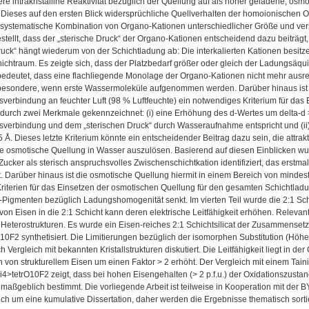
ere intrakristalline Reaktivität bezüglich der Quellung auf als höher geladene, osmo
.. Dieses auf den ersten Blick widersprüchliche Quellverhalten der homoionischen O
ne systematische Kombination von Organo-Kationen unterschiedlicher Größe und v
stellt, dass der „sterische Druck“ der Organo-Kationen entscheidend dazu beiträg
ruck“ hängt wiederum von der Schichtladung ab: Die interkalierten Kationen besit
chtraum. Es zeigte sich, dass der Platzbedarf größer oder gleich der Ladungsäqui
edeutet, dass eine flachliegende Monolage der Organo-Kationen nicht mehr ausreic
nsbesondere, wenn erste Wassermoleküle aufgenommen werden. Darüber hinaus ist 
nsverbindung an feuchter Luft (98 % Luftfeuchte) ein notwendiges Kriterium für da
 durch zwei Merkmale gekennzeichnet: (i) eine Erhöhung des d-Wertes um delta-d >
nsverbindung und dem „sterischen Druck“ durch Wasseraufnahme entspricht und (ii)
5 Å. Dieses letzte Kriterium könnte ein entscheidender Beitrag dazu sein, die at
ve osmotische Quellung in Wasser auszulösen. Basierend auf diesen Einblicken wu
ker als sterisch anspruchsvolles Zwischenschichtkation identifiziert, das erstm
t. Darüber hinaus ist die osmotische Quellung hiermit in einem Bereich von mindeste
iterien für das Einsetzen der osmotischen Quellung für den gesamten Schichtladun
-Pigmenten bezüglich Ladungshomogenität senkt. Im vierten Teil wurde die 2:1 Schi
 von Eisen in die 2:1 Schicht kann deren elektrische Leitfähigkeit erhöhen. Relevan
 Heterostrukturen. Es wurde ein Eisen-reiches 2:1 Schichtsilicat der Zusammenset
10F2 synthetisiert. Die Limitierungen bezüglich der isomorphen Substitution (Höhe
ch Vergleich mit bekannten Kristallstrukturen diskutiert. Die Leitfähigkeit liegt in
n von strukturellem Eisen um einen Faktor > 2 erhöht. Der Vergleich mit einem Tai
i4>tetrO10F2 zeigt, dass bei hohen Eisengehalten (> 2 p.f.u.) der Oxidationszusta
t maßgeblich bestimmt. Die vorliegende Arbeit ist teilweise in Kooperation mit de
ich um eine kumulative Dissertation, daher werden die Ergebnisse thematisch sor