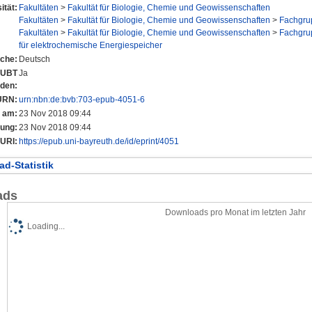
ität:
Fakultäten
>
Fakultät für Biologie, Chemie und Geowissenschaften
Fakultäten
>
Fakultät für Biologie, Chemie und Geowissenschaften
>
Fachgru
Fakultäten
>
Fakultät für Biologie, Chemie und Geowissenschaften
>
Fachgru
für elektrochemische Energiespeicher
che:
Deutsch
r UBT
Ja
nden:
URN:
urn:nbn:de:bvb:703-epub-4051-6
t am:
23 Nov 2018 09:44
rung:
23 Nov 2018 09:44
URI:
https://epub.uni-bayreuth.de/id/eprint/4051
d-Statistik
ads
Downloads pro Monat im letzten Jahr
Loading...