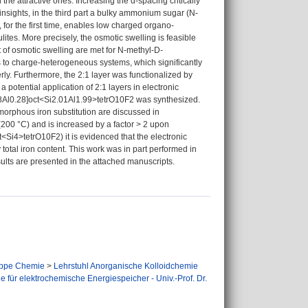
the attractive ones. Increasing the d-spacing critically
insights, in the third part a bulky ammonium sugar (N-
for the first time, enables low charged organo-
ites. More precisely, the osmotic swelling is feasible
et of osmotic swelling are met for N-methyl-D-
 to charge-heterogeneous systems, which significantly
ly. Furthermore, the 2:1 layer was functionalized by
a potential application of 2:1 layers in electronic
2.68Al0.28]oct<Si2.01Al1.99>tetrO10F2 was synthesized.
somorphous iron substitution are discussed in
 (200 °C) and is increased by a factor > 2 upon
ct<Si4>tetrO10F2) it is evidenced that the electronic
y total iron content. This work was in part performed in
ults are presented in the attached manuscripts.
ppe Chemie
>
Lehrstuhl Anorganische Kolloidchemie
 für elektrochemische Energiespeicher - Univ.-Prof. Dr.