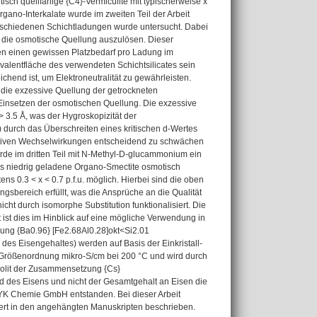
tisch quellfähige {C4}-Vermiculite mit typischerweise x
rgano-Interkalate wurde im zweiten Teil der Arbeit
erschiedenen Schichtladungen wurde untersucht. Dabei
t, die osmotische Quellung auszulösen. Dieser
zen einen gewissen Platzbedarf pro Ladung im
valentfläche des verwendeten Schichtsilicates sein
hend ist, um Elektroneutralität zu gewährleisten.
die exzessive Quellung der getrockneten
s Einsetzen der osmotischen Quellung. Die exzessive
 3.5 Å, was der Hygroskopizität der
 durch das Überschreiten eines kritischen d-Wertes
traktiven Wechselwirkungen entscheidend zu schwächen
rde im dritten Teil mit N-Methyl-D-glucammonium ein
als niedrig geladene Organo-Smectite osmotisch
ns 0.3 < x < 0.7 p.f.u. möglich. Hierbei sind die oben
gsbereich erfüllt, was die Ansprüche an die Qualität
cht durch isomorphe Substitution funktionalisiert. Die
t ist dies im Hinblick auf eine mögliche Verwendung in
zung {Ba0.96} [Fe2.68Al0.28]okt<Si2.01
 des Eisengehaltes) werden auf Basis der Einkristall-
 der Größenordnung mikro-S/cm bei 200 °C und wird durch
niolit der Zusammensetzung {Cs}
nd des Eisens und nicht der Gesamtgehalt an Eisen die
r BYK Chemie GmbH entstanden. Bei dieser Arbeit
tiert in den angehängten Manuskripten beschrieben.