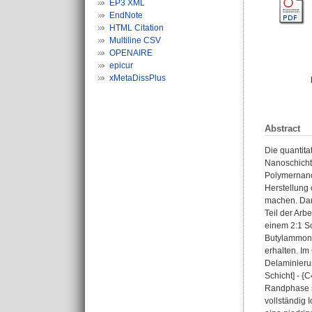
EP3 XML
EndNote
HTML Citation
Multiline CSV
OPENAIRE
epicur
xMetaDissPlus
Abstract
Die quantita
Nanoschichte
Polymernano
Herstellung
machen. Darü
Teil der Arb
einem 2:1 Sc
Butylammoniu
erhalten. Im
Delaminierun
Schicht] - {
Randphase si
vollständig 