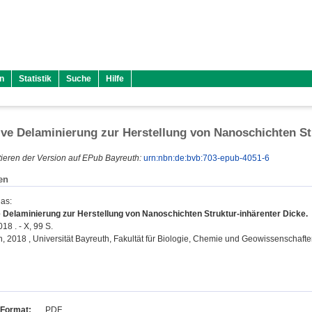
n
Statistik
Suche
Hilfe
ive Delaminierung zur Herstellung von Nanoschichten St
ieren der Version auf EPub Bayreuth:
urn:nbn:de:bvb:703-epub-4051-6
en
ias
:
e Delaminierung zur Herstellung von Nanoschichten Struktur-inhärenter Dicke.
18 . - X, 99 S.
on, 2018 , Universität Bayreuth, Fakultät für Biologie, Chemie und Geowissenschafte
Format:
PDF