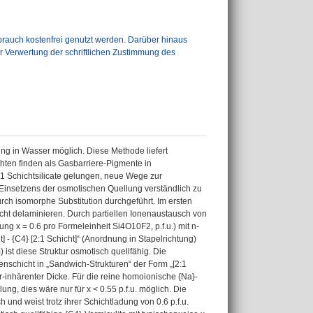
auch kostenfrei genutzt werden. Darüber hinaus
er Verwertung der schriftlichen Zustimmung des
ng in Wasser möglich. Diese Methode liefert
chten finden als Gasbarriere-Pigmente in
1 Schichtsilicate gelungen, neue Wege zur
Einsetzens der osmotischen Quellung verständlich zu
ch isomorphe Substitution durchgeführt. Im ersten
icht delaminieren. Durch partiellen Ionenaustausch von
g x = 0.6 pro Formeleinheit Si4O10F2, p.f.u.) mit n-
 - {C4} [2:1 Schicht]“ (Anordnung in Stapelrichtung)
st diese Struktur osmotisch quellfähig. Die
enschicht in „Sandwich-Strukturen“ der Form „[2:1
ur-inhärenter Dicke. Für die reine homoionische {Na}-
ng, dies wäre nur für x < 0.55 p.f.u. möglich. Die
und weist trotz ihrer Schichtladung von 0.6 p.f.u.