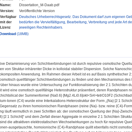
Name:
Dissertation_M-Daab.pdf
Version:
Veröffentlichte Version
Verfügbar
Deutsches Urheberrechtsgesetz. Das Dokument darf zum eigenen Gebr
mit der
bedürfen die Vervielfältigung, Bearbeitung, Verbreitung und jede Art d
Lizenz
jeweiligen Rechteinhabers.
Download
(18MB)
tive Delaminierung von Schichtverbindungen ist durch repulsive osmotische Quellu
n von Struktur-inhärenter Dicke in kolloidal stabiler Dispersion. Solche Nanoschi
kompositen Anwendung. Im Rahmen dieser Arbeit ist es auf Basis synthetischer 2:
 osmotisch quellfähiger Schichtverbindungen zu finden und den Mechanismus des 
ber hinaus wurde eine Untersuchung zur Funktionalisierung der 2:1 Schichten dur
eit wird eine osmotisch quellfähige Heterostruktur präsentiert, deren Randphasen n
hichtsilicat der Summenformel {Na0.6} [Mg2.4Li0.6]okt<Si4>tetrO10F2 (Schichtladun
m-Ionen (C4) wurde eine Interkalations-Heterostruktur der Form „{Na} [2:1 Schicht]
 Gegensatz zu ihren homoionischen Randphasen (reine {Na}- bzw. reine {C4}-Form) i
g läuft vermutlich in zwei Schritten ab: der osmotischen Quellung der {Na}-Zwisch
C4} [2:1 Schicht]“ und dem Zerfall dieser Aggregate in einzelne 2:1 Schichten Strukt
nd die attraktiven elektrostatischen Wechselwirkungen zu hoch für repulsive Quellu
Ionen-ausgetauschte, homoionische {C4}-Randphase quillt ebenfalls nicht osmotisch 