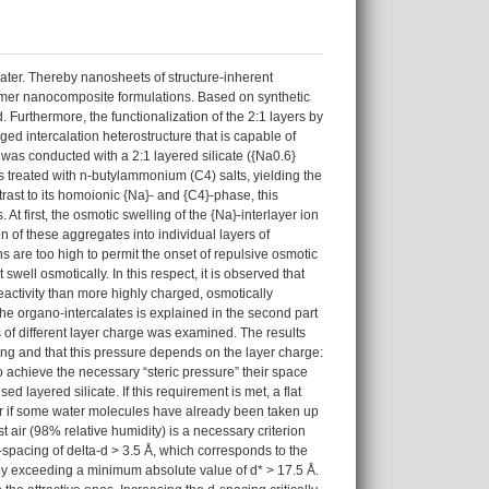
water. Thereby nanosheets of structure-inherent
lymer nanocomposite formulations. Based on synthetic
. Furthermore, the functionalization of the 2:1 layers by
ged intercalation heterostructure that is capable of
was conducted with a 2:1 layered silicate ({Na0.6}
as treated with n-butylammonium (C4) salts, yielding the
ntrast to its homoionic {Na}- and {C4}-phase, this
t first, the osmotic swelling of the {Na}-interlayer ion
ion of these aggregates into individual layers of
ns are too high to permit the onset of repulsive osmotic
well osmotically. In this respect, it is observed that
 reactivity than more highly charged, osmotically
f the organo-intercalates is explained in the second part
es of different layer charge was examined. The results
lling and that this pressure depends on the layer charge:
o achieve the necessary “steric pressure” their space
d layered silicate. If this requirement is met, a flat
ular if some water molecules have already been taken up
t air (98% relative humidity) is a necessary criterion
d-spacing of delta-d > 3.5 Å, which corresponds to the
 by exceeding a minimum absolute value of d* > 17.5 Å.