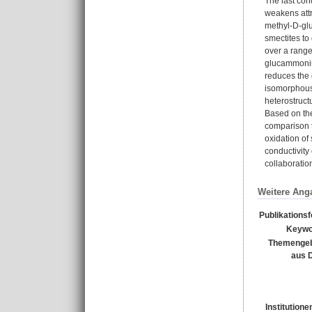
The last cond
weakens attr
methyl-D-glu
smectites to
over a range 
glucammonium
reduces the 
isomorphous s
heterostruct
Based on the
comparison t
oxidation of 
conductivity 
collaboratio
Weitere Ang
Publikations
Keywo
Themengeb
aus 
Institutione