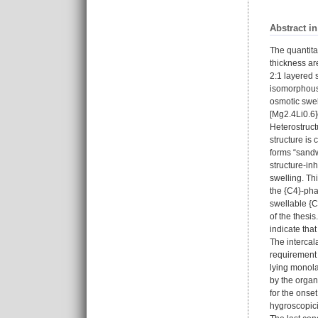
Abstract i
The quantita
thickness ar
2:1 layered s
isomorphous s
osmotic swel
[Mg2.4Li0.6]
Heterostructu
structure is
forms “sandwi
structure-in
swelling. Thi
the {C4}-phas
swellable {C4
of the thesis
indicate tha
The intercal
requirement m
lying monola
by the organ
for the onse
hygroscopici