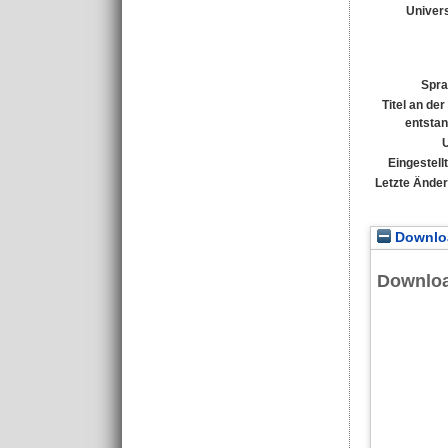
Univers
Spra
Titel an de
entsta
Eingestell
Letzte Ände
Downloa
Downlo