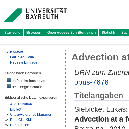
Startseite
Browsen
Open Access Schriftenreihen
Statistik
Suc
Kontakt
Advection at
Leitlinien EPub
Neueste Einträge
URN zum Zitiere
Suche nach Personen
opus-7676
im Publikationsserver
bei Google Scholar
Titelangaben
Bibliografische Daten exportieren
ASCII Citation
Siebicke, Lukas
:
BibTeX
Citavi/Reference Manager
Advection at a 
Data Cite XML
Dublin Core
Bayreuth , 2010