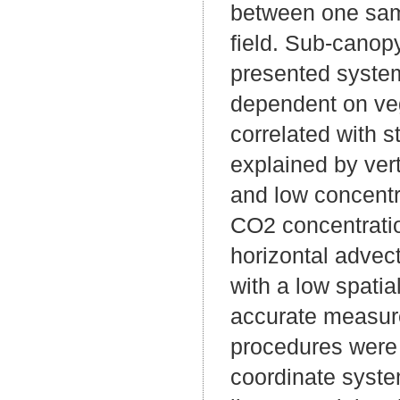
between one samp
field. Sub-canop
presented system
dependent on veg
correlated with s
explained by ve
and low concentra
CO2 concentration
horizontal advec
with a low spatia
accurate measurem
procedures were a
coordinate syste