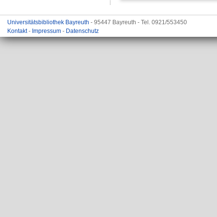
Universitätsbibliothek Bayreuth
- 95447 Bayreuth - Tel. 0921/553450
Kontakt
-
Impressum
-
Datenschutz