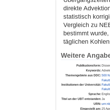
direkte Advekti
statistisch korr
Vergleich zu NEE
bestimmt wurde, 
täglichen Kohle
Weitere Angab
Publikationsform:
Disse
Keywords:
Advek
Themengebiete aus DDC:
500 N
Fakul
Institutionen der Universität:
Fakul
Fakul
Sprache:
Engli
Titel an der UBT entstanden:
Ja
URN:
urn:n
Eingestellt am:
25 Ap