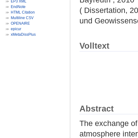
EP3 XML
EndNote
( Dissertation, 2
HTML Citation
Multiline CSV
und Geowissensc
OPENAIRE
epicur
xMetaDissPlus
Volltext
Abstract
The exchange of 
atmosphere inter