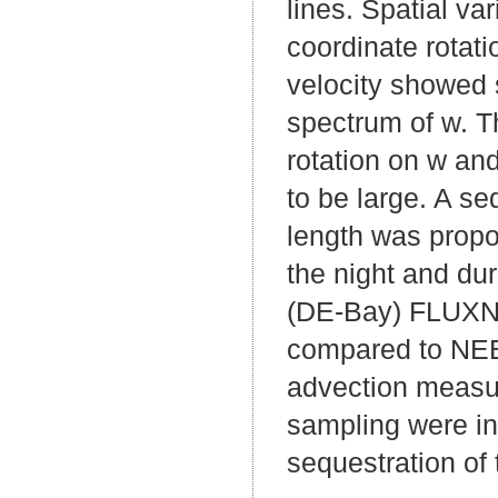
lines. Spatial va
coordinate rotati
velocity showed s
spectrum of w. T
rotation on w an
to be large. A se
length was propo
the night and du
(DE-Bay) FLUXNET
compared to NEE 
advection measur
sampling were in
sequestration of 