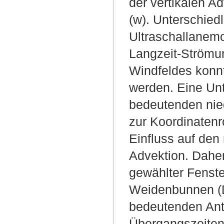
der vertikalen A
(w). Unterschied
Ultraschallanem
Langzeit-Strömun
Windfeldes konnt
werden. Eine Unt
bedeutenden nied
zur Koordinatenr
Einfluss auf den 
Advektion. Daher
gewählter Fenste
Weidenbunnen (
bedeutenden Ant
Übergangszeiten