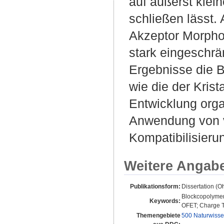
auf äußerst kle
schließen lässt.
Akzeptor Morphol
stark eingeschrä
Ergebnisse die 
wie die der Krista
Entwicklung orga
Anwendung von vo
Kompatibilisieru
Weitere Angab
Publikationsform:
Dissertation (
Blockcopolymere
Keywords:
OFET; Charge Tr
Themengebiete
500 Naturwisse