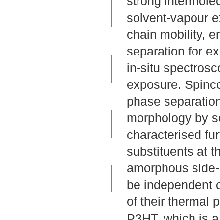
strong intermole
solvent-vapour e
chain mobility, 
separation for e
in-situ spectros
exposure. Spinco
phase separation
morphology by so
characterised fur
substituents at 
amorphous side-c
be independent o
of their thermal p
P3HT, which is a