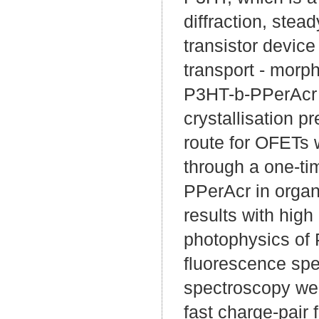
diffraction, stea
transistor devic
transport - morp
P3HT-b-PPerAcr c
crystallisation p
route for OFETs w
through a one-ti
PPerAcr in organ
results with high
photophysics of
fluorescence spe
spectroscopy wer
fast charge-pair