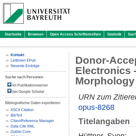
Startseite
Browsen
Open Access Schriftenreihen
Statistik
Suc
Kontakt
Donor-Accep
Leitlinien EPub
Neueste Einträge
Electronics 
Suche nach Personen
Morphology 
im Publikationsserver
bei Google Scholar
URN zum Zitiere
Bibliografische Daten exportieren
opus-8268
ASCII Citation
BibTeX
Titelangaben
Citavi/Reference Manager
Data Cite XML
Dublin Core
Hüttner, Sven
: