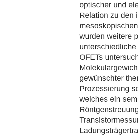
optischer und el
Relation zu den
mesoskopischen 
wurden weitere p
unterschiedliche
OFETs untersucht
Molekulargewich
gewünschter ther
Prozessierung se
welches ein semi
Röntgenstreuung,
Transistormessu
Ladungsträgertra