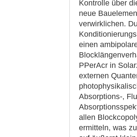
Kontrolle über di
neue Bauelement
verwirklichen. D
Konditionierungss
einen ambipolare
Blocklängenverh
PPerAcr in Solar
externen Quanten
photophysikalis
Absorptions-, Fl
Absorptionsspekt
allen Blockcopol
ermitteln, was z