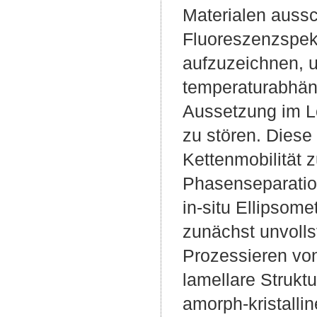
Materialen auss
Fluoreszenzspek
aufzuzeichnen, u
temperaturabhäng
Aussetzung im L
zu stören. Dies
Kettenmobilität 
Phasenseparatio
in-situ Ellipsom
zunächst unvoll
Prozessieren von
lamellare Strukt
amorph-kristalli