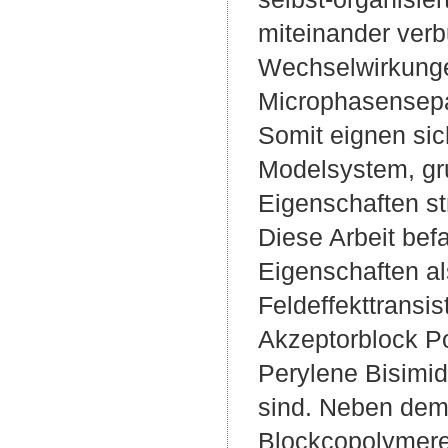
miteinander ver
Wechselwirkunge
Microphasensepar
Somit eignen sic
Modelsystem, gr
Eigenschaften st
Diese Arbeit bef
Eigenschaften a
Feldeffekttransi
Akzeptorblock Po
Perylene Bisimid
sind. Neben de
Blockcopolymere m