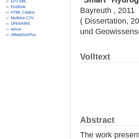
EP3 XML
EndNote
Bayreuth , 2011
HTML Citation
Multiline CSV
( Dissertation, 2
OPENAIRE
epicur
und Geowissensc
xMetaDissPlus
Volltext
Abstract
The work present