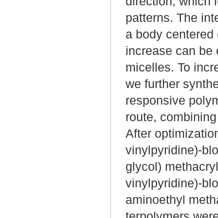
direction, which 
patterns. The int
a body centered 
increase can be 
micelles. To incr
we further synthe
responsive polym
route, combining
After optimizatio
vinylpyridine)-bl
glycol) methacr
vinylpyridine)-bl
aminoethyl meth
terpolymers were