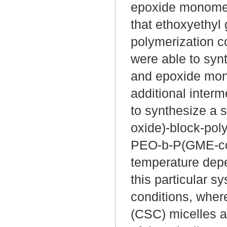
epoxide monomers
that ethoxyethyl 
polymerization c
were able to syn
and epoxide mono
additional interm
to synthesize a s
oxide)-block-poly
PEO-b-P(GME-co-E
temperature depe
this particular 
conditions, where
(CSC) micelles ar