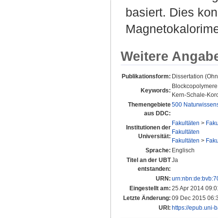
basiert. Dies ko
Magnetokalorime
Weitere Angab
Publikationsform:
Dissertation (Oh
Blockcopolymere; 
Keywords:
Kern-Schale-Koron
Themengebiete
500 Naturwissen
aus DDC:
Fakultäten
>
Faku
Institutionen der
Fakultäten
Universität:
Fakultäten
>
Faku
Sprache:
Englisch
Titel an der UBT
Ja
entstanden:
URN:
urn:nbn:de:bvb:
Eingestellt am:
25 Apr 2014 09:0
Letzte Änderung:
09 Dec 2015 06:
URI:
https://epub.uni-