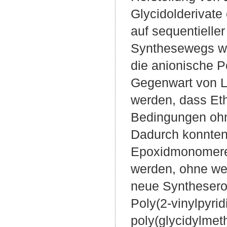
Glycidolderivate
auf sequentielle
Synthesewegs wa
die anionische 
Gegenwart von L
werden, dass Eth
Bedingungen ohn
Dadurch konnten 
Epoxidmonomere e
werden, ohne wei
neue Synthesero
Poly(2-vinylpyrid
poly(glycidylmet