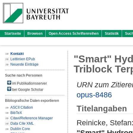
Startseite
Browsen
Open Access Schriftenreihen
Statistik
Suc
Kontakt
"Smart" Hyd
Leitlinien EPub
Neueste Einträge
Triblock Te
Suche nach Personen
URN zum Zitiere
im Publikationsserver
bei Google Scholar
opus-8486
Bibliografische Daten exportieren
Titelangaben
ASCII Citation
BibTeX
Citavi/Reference Manager
Reinicke, Stefan
Data Cite XML
Dublin Core
"Smart" Hydroge