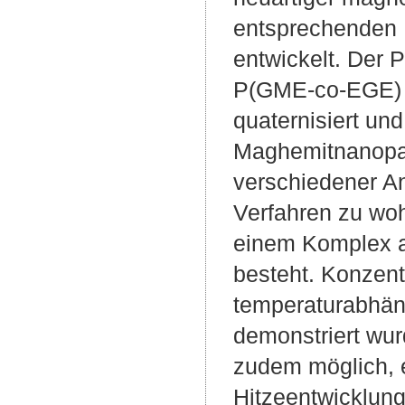
entsprechenden N
entwickelt. Der 
P(GME-co-EGE) T
quaternisiert und
Maghemitnanoparti
verschiedener A
Verfahren zu woh
einem Komplex a
besteht. Konzent
temperaturabhän
demonstriert wur
zudem möglich, e
Hitzeentwicklun