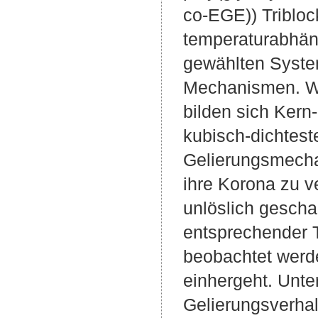
co-EGE)) Tribloc
temperaturabhäng
gewählten Syste
Mechanismen. Wen
bilden sich Kern
kubisch-dichtes
Gelierungsmechan
ihre Korona zu v
unlöslich gescha
entsprechender 
beobachtet werde
einhergeht. Unte
Gelierungsverha