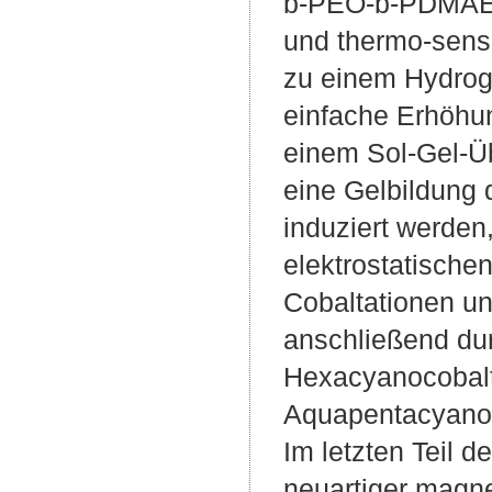
b-PEO-b-PDMAEM
und thermo-sens
zu einem Hydroge
einfache Erhöhu
einem Sol-Gel-Ü
eine Gelbildung 
induziert werden
elektrostatisch
Cobaltationen u
anschließend dur
Hexacyanocobalta
Aquapentacyanoco
Im letzten Teil 
neuartiger magne