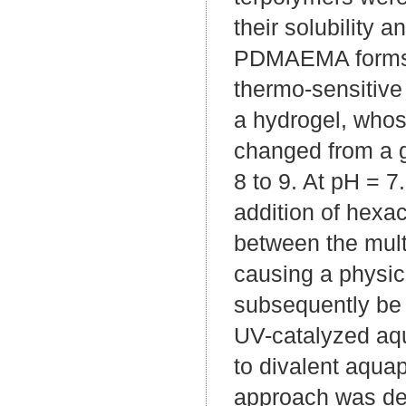
their solubility 
PDMAEMA forms C
thermo-sensitive
a hydrogel, who
changed from a ge
8 to 9. At pH = 7
addition of hexac
between the mult
causing a physic
subsequently be 
UV-catalyzed aqua
to divalent aquap
approach was dev