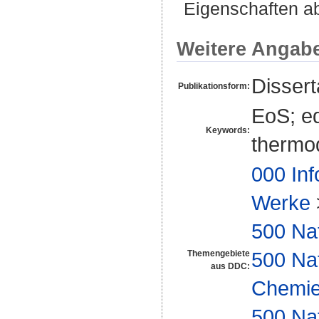
Eigenschaften ab
Weitere Angab
Disser
Publikationsform:
EoS; eq
Keywords:
thermod
000 Inf
Werke
500 Na
500 Na
Themengebiete
aus DDC:
Chemi
500 Na