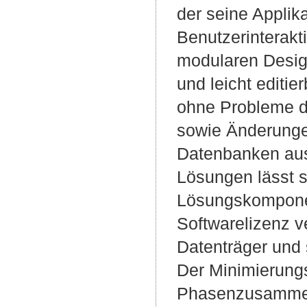
der seine Applik
Benutzerinterak
modularen Design
und leicht editi
ohne Probleme d
sowie Änderunge
Datenbanken ausg
Lösungen lässt s
Lösungskomponen
Softwarelizenz v
Datenträger und s
Der Minimierungs
Phasenzusammens