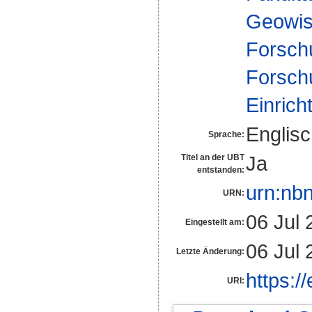
Geowis
Forsch
Forsch
Einrich
Englis
Sprache:
Ja
Titel an der UBT
entstanden:
urn:nb
URN:
06 Jul 
Eingestellt am:
06 Jul 
Letzte Änderung:
https:/
URI: