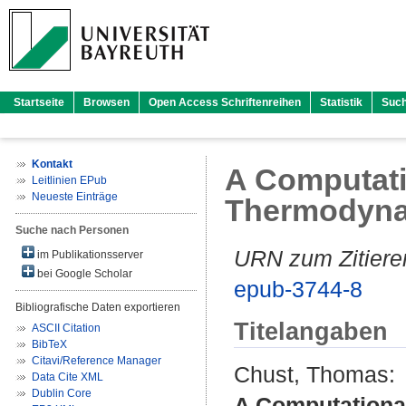
Startseite
Browsen
Open Access Schriftenreihen
Statistik
Suc
Kontakt
A Computati
Leitlinien EPub
Neueste Einträge
Thermodynam
Suche nach Personen
URN zum Zitiere
im Publikationsserver
bei Google Scholar
epub-3744-8
Bibliografische Daten exportieren
Titelangaben
ASCII Citation
BibTeX
Citavi/Reference Manager
Chust, Thomas
:
Data Cite XML
Dublin Core
A Computationa