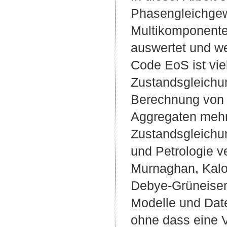
Phasengleichgew
Multikomponente
auswertet und we
Code EoS ist vie
Zustandsgleichun
Berechnung von 
Aggregaten mehr
Zustandsgleichun
und Petrologie v
Murnaghan, Kalor
Debye-Grüneisen
Modelle und Dat
ohne dass eine 