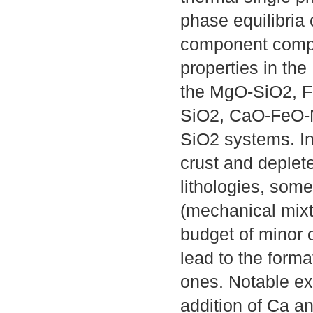
phase equilibria 
component compo
properties in the
the MgO-SiO2, 
SiO2, CaO-FeO-
SiO2 systems. In
crust and deplet
lithologies, som
(mechanical mixt
budget of minor 
lead to the forma
ones. Notable ex
addition of Ca an