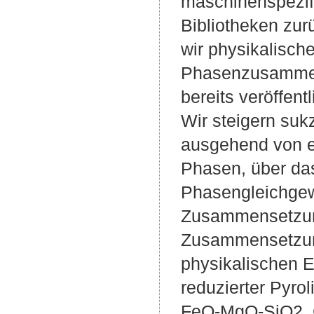
maschinenspezifi
Bibliotheken zu
wir physikalisc
Phasenzusammen
bereits veröffen
Wir steigern suk
ausgehend von e
Phasen, über da
Phasengleichgew
Zusammensetzun
Zusammensetzung
physikalischen 
reduzierter Pyr
FeO-MgO-SiO2, 