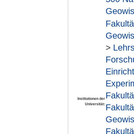
Geowis
Fakultä
Geowis
>
Lehrs
Forsch
Einrich
Experi
Fakultä
Institutionen der
Universität:
Fakultä
Geowis
Fakultä