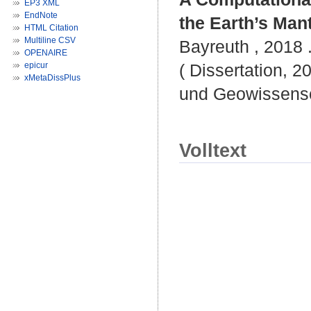
EP3 XML
EndNote
the Earth’s Mant
HTML Citation
Multiline CSV
Bayreuth , 2018 .
OPENAIRE
epicur
( Dissertation, 2
xMetaDissPlus
und Geowissensc
Volltext