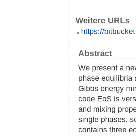
Weitere URLs
https://bitbucke
Abstract
We present a ne
phase equilibri
Gibbs energy min
code EoS is versa
and mixing proper
single phases, s
contains three eq