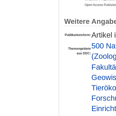
Open Access Publizie
Weitere Angab
Artikel 
Publikationsform:
500 Na
Themengebiete
aus DDC:
(Zoolog
Fakultä
Geowis
Tieröko
Forsch
Einrich