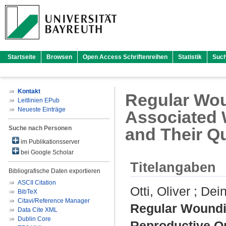
Startseite
Browsen
Open Access Schriftenreihen
Statistik
Suc
Kontakt
Regular Wou
Leitlinien EPub
Neueste Einträge
Associated 
Suche nach Personen
and Their Q
im Publikationsserver
bei Google Scholar
Titelangaben
Bibliografische Daten exportieren
ASCII Citation
Otti, Oliver
;
Dein
BibTeX
Citavi/Reference Manager
Regular Woundin
Data Cite XML
Dublin Core
Reproductive O