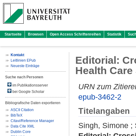
Startseite
Browsen
Open Access Schriftenreihen
Statistik
Suc
Kontakt
Editorial: C
Leitlinien EPub
Neueste Einträge
Health Care
Suche nach Personen
URN zum Zitiere
im Publikationsserver
bei Google Scholar
epub-3462-2
Bibliografische Daten exportieren
Titelangaben
ASCII Citation
BibTeX
Citavi/Reference Manager
Singh, Simone
;
Data Cite XML
Dublin Core
Editorial: Cross