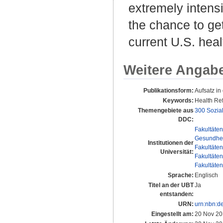
extremely intensi
the chance to ge
current U.S. heal
Weitere Angab
Publikationsform:
Aufsatz i
Keywords:
Health Ref
Themengebiete aus
300 Sozia
DDC:
Fakultäten
Gesundhe
Institutionen der
Fakultäten
Universität:
Fakultäten
Fakultäten
Sprache:
Englisch
Titel an der UBT
Ja
entstanden:
URN:
urn:nbn:d
Eingestellt am:
20 Nov 20