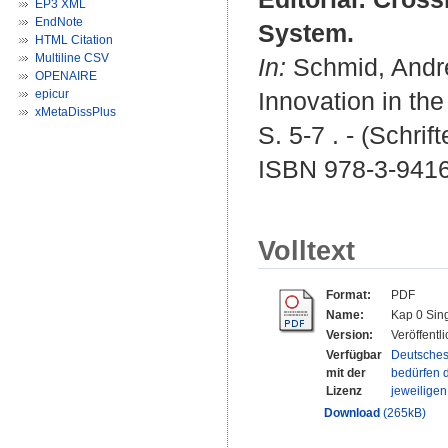
EP3 XML
EndNote
System.
HTML Citation
Multiline CSV
In:
Schmid, Andr
OPENAIRE
epicur
Innovation in the
xMetaDissPlus
S. 5-7 . - (Schri
ISBN 978-3-941
Volltext
Format:
PDF
Name:
Kap 0 Sin
Version:
Veröffentl
Verfügbar
Deutsches
mit der
bedürfen d
Lizenz
jeweilige
Download
(265kB)