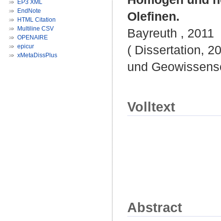
EP3 XML
EndNote
Olefinen.
HTML Citation
Multiline CSV
Bayreuth , 2011
OPENAIRE
epicur
( Dissertation, 2
xMetaDissPlus
und Geowissensc
Volltext
Abstract