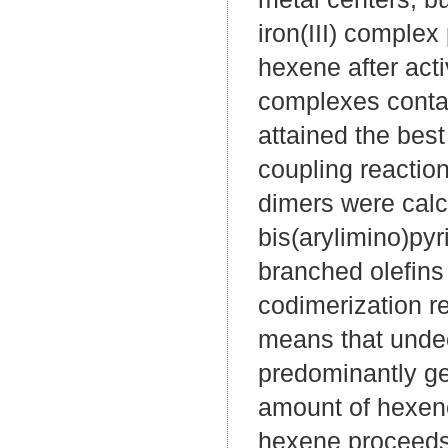
iron(III) complex
hexene after acti
complexes contai
attained the best
coupling reactio
dimers were calcu
bis(arylimino)pyr
branched olefins 
codimerization re
means that unde
predominantly ge
amount of hexene
hexene proceeds s