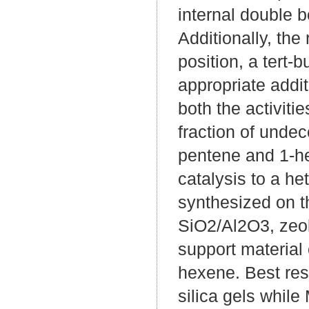
internal double b
Additionally, the
position, a tert-
appropriate addi
both the activiti
fraction of unde
pentene and 1-h
catalysis to a h
synthesized on t
SiO2/Al2O3, zeol
support material 
hexene. Best res
silica gels while