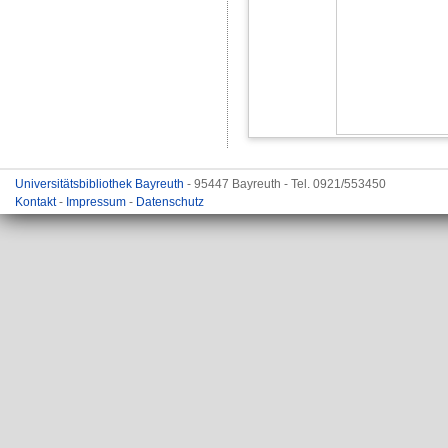
Universitätsbibliothek Bayreuth
- 95447 Bayreuth - Tel. 0921/553450
Kontakt
-
Impressum
-
Datenschutz