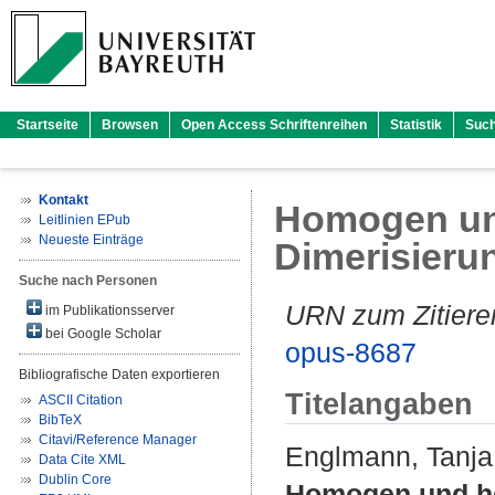
Startseite
Browsen
Open Access Schriftenreihen
Statistik
Suc
Kontakt
Homogen und
Leitlinien EPub
Neueste Einträge
Dimerisieru
Suche nach Personen
URN zum Zitiere
im Publikationsserver
bei Google Scholar
opus-8687
Bibliografische Daten exportieren
Titelangaben
ASCII Citation
BibTeX
Citavi/Reference Manager
Englmann, Tanja
Data Cite XML
Dublin Core
Homogen und he