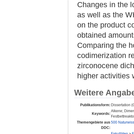
Changes in the lo
as well as the 
on the product co
obtained amount
Comparing the h
codimerization r
zirconocene dichl
higher activities
Weitere Angab
Publikationsform:
Dissertation 
Alkene; Dimer
Keywords:
Festbettreakto
Themengebiete aus
500 Naturwis
DDC:
Fakultäten
>
F