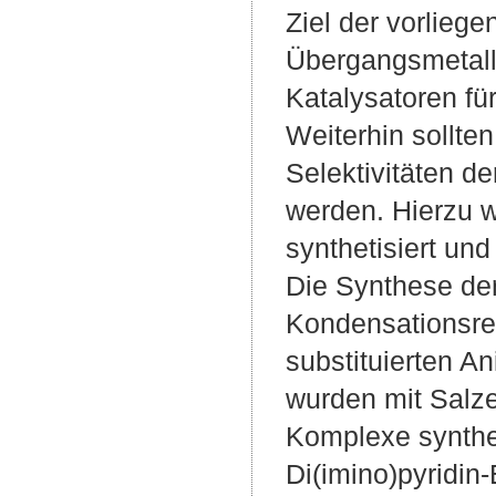
Ziel der vorlieg
Übergangsmetal
Katalysatoren fü
Weiterhin sollten
Selektivitäten de
werden. Hierzu 
synthetisiert un
Die Synthese der
Kondensationsrea
substituierten A
wurden mit Salz
Komplexe syntheti
Di(imino)pyridin