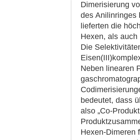
Dimerisierung vo
des Anilinringes
lieferten die höc
Hexen, als auch
Die Selektivitäte
Eisen(III)komple
Neben linearen 
gaschromatograph
Codimerisierunge
bedeutet, dass 
also „Co-Produkt
Produktzusammen
Hexen-Dimeren fe