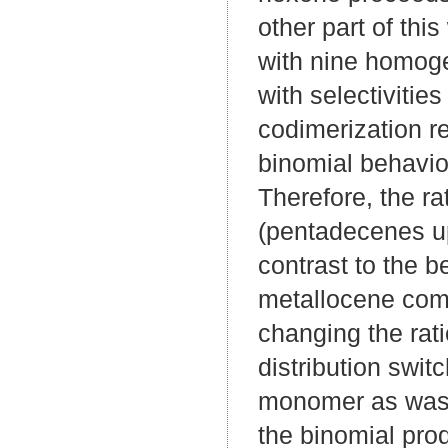
other part of thi
with nine homoge
with selectivitie
codimerization r
binomial behavio
Therefore, the ra
(pentadecenes up
contrast to the b
metallocene comp
changing the rat
distribution swit
monomer as was 
the binomial pro