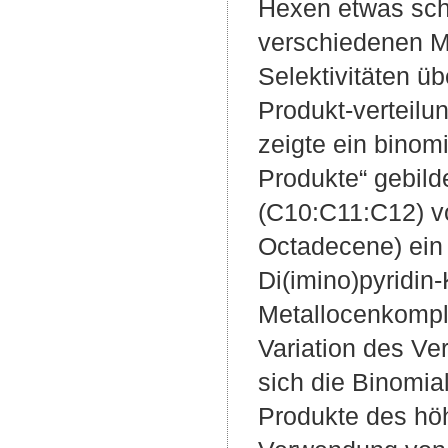
Hexen etwas schn
verschiedenen M
Selektivitäten ü
Produkt-verteilu
zeigte ein binom
Produkte“ gebild
(C10:C11:C12) vo
Octadecene) ein 
Di(imino)pyridin
Metallocenkomple
Variation des V
sich die Binomia
Produkte des hö