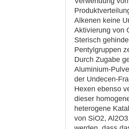
Verwendung von 
Produktverteilun
Alkenen keine Um
Aktivierung von 
Sterisch gehinde
Pentylgruppen ze
Durch Zugabe gee
Aluminium-Pulver
der Undecen-Frak
Hexen ebenso ver
dieser homogene
heterogene Katal
von SiO2, Al2O3
werden, dass das