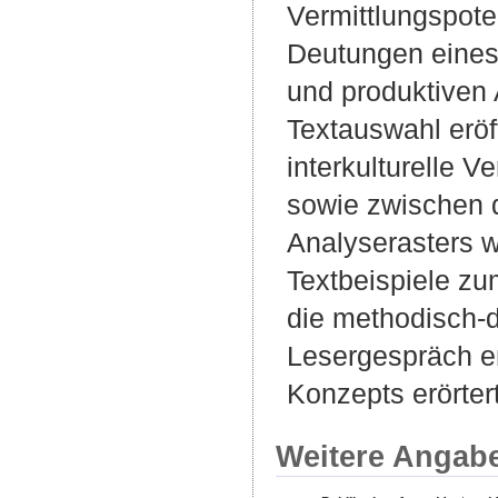
Vermittlungspoten
Deutungen eines l
und produktiven 
Textauswahl eröf
interkulturelle 
sowie zwischen 
Analyserasters w
Textbeispiele zu
die methodisch-d
Lesergespräch en
Konzepts erörtert
Weitere Angab