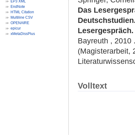
EP3 XML
EndNote
Das Lesergesprä
HTML Citation
Multiline CSV
Deutschstudien.
OPENAIRE
epicur
Lesergespräch.
xMetaDissPlus
Bayreuth , 2010 .
(Magisterarbeit,
Literaturwissensc
Volltext