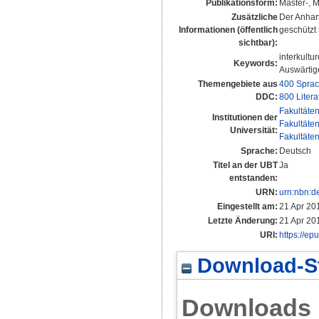
Publikationsform:
Master-, M
Zusätzliche
Der Anhang
Informationen (öffentlich
geschützt 
sichtbar):
interkultu
Keywords:
Auswärtig
Themengebiete aus
400 Spra
DDC:
800 Litera
Fakultäte
Institutionen der
Fakultäte
Universität:
Fakultäte
Sprache:
Deutsch
Titel an der UBT
Ja
entstanden:
URN:
urn:nbn:d
Eingestellt am:
21 Apr 20
Letzte Änderung:
21 Apr 20
URI:
https://ep
Download-St
Downloads