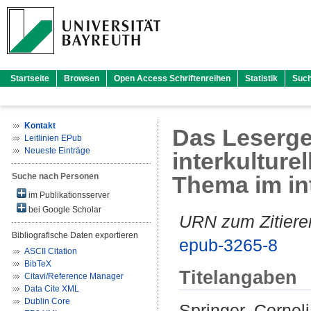
Startseite
Browsen
Open Access Schriftenreihen
Statistik
Suc
Kontakt
Das Leserge
Leitlinien EPub
Neueste Einträge
interkulture
Suche nach Personen
Thema im in
im Publikationsserver
bei Google Scholar
URN zum Zitiere
Bibliografische Daten exportieren
epub-3265-8
ASCII Citation
BibTeX
Titelangaben
Citavi/Reference Manager
Data Cite XML
Dublin Core
Springer, Cornel