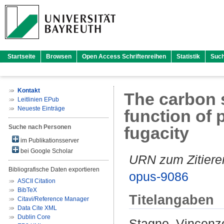
Startseite
Browsen
Open Access Schriftenreihen
Statistik
Suc
Kontakt
The carbon s
Leitlinien EPub
Neueste Einträge
function of
Suche nach Personen
fugacity
im Publikationsserver
bei Google Scholar
URN zum Zitiere
Bibliografische Daten exportieren
opus-9086
ASCII Citation
BibTeX
Titelangaben
Citavi/Reference Manager
Data Cite XML
Dublin Core
Stagno, Vincenz