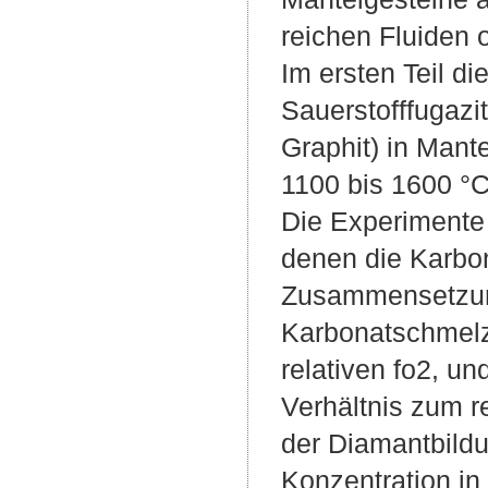
reichen Fluiden
Im ersten Teil d
Sauerstofffugazi
Graphit) in Mant
1100 bis 1600 °C
Die Experimente 
denen die Karbon
Zusammensetzung
Karbonatschmelz
relativen fo2, un
Verhältnis zum r
der Diamantbild
Konzentration i