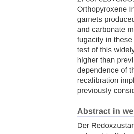
Orthopyroxene In 
garnets produced
and carbonate m
fugacity in thes
test of this wid
higher than previ
dependence of th
recalibration imp
previously consi
Abstract in we
Der Redoxzustand