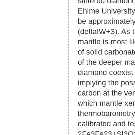
sintered diamond
Ehime University
be approximately
(deltaIW+3). As t
mantle is most li
of solid carbonat
of the deeper ma
diamond coexist 
implying the pos
carbon at the ve
which mantle xen
thermobarometry e
calibrated and t
2Fe3Fe23+Si3O1