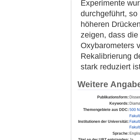
Experimente wurde
durchgeführt, so
höheren Drücken 
zeigen, dass die
Oxybarometers ve
Rekalibrierung d
stark reduziert 
Weitere Angab
Publikationsform:
Disse
Keywords:
Diaman
Themengebiete aus DDC:
500 N
Fakul
Institutionen der Universität:
Fakul
Fakul
Sprache:
Engli
Titel an der UBT entstanden:
Ja