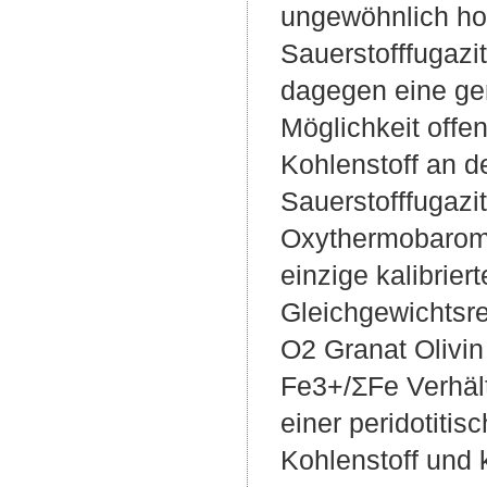
ungewöhnlich hoc
Sauerstofffugazi
dagegen eine ger
Möglichkeit offen
Kohlenstoff an d
Sauerstofffugazit
Oxythermobaromet
einzige kalibrie
Gleichgewichtsr
O2 Granat Olivin
Fe3+/ΣFe Verhält
einer peridotit
Kohlenstoff und