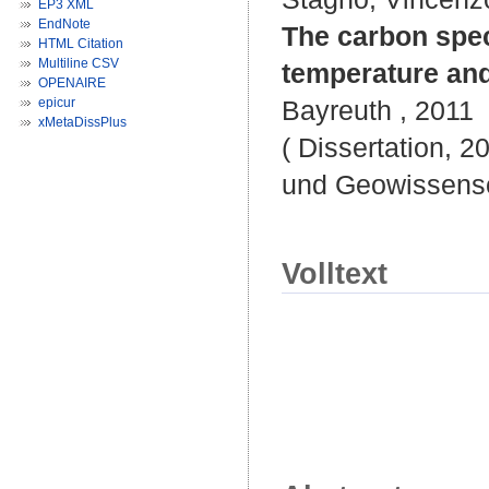
EP3 XML
EndNote
The carbon speci
HTML Citation
Multiline CSV
temperature and
OPENAIRE
epicur
Bayreuth , 2011
xMetaDissPlus
( Dissertation, 2
und Geowissensc
Volltext