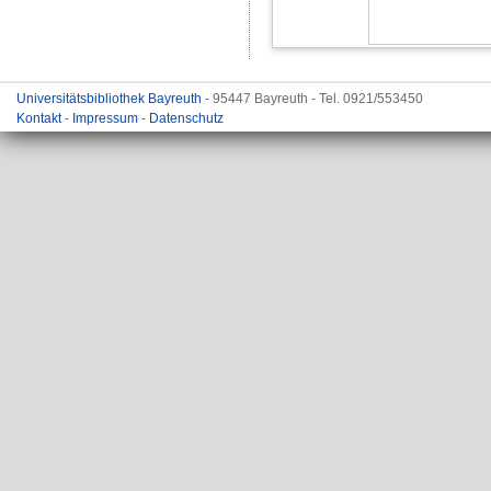
Universitätsbibliothek Bayreuth
- 95447 Bayreuth - Tel. 0921/553450
Kontakt
-
Impressum
-
Datenschutz