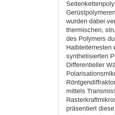
Seitenkettenpoly
Gerüstpolymeren,
wurden dabei ver
thermischen, str
des Polymers dur
Halbleiterresten
synthetisierten 
Differentieller 
Polarisationsmi
Röntgendiffrakto
mittels Transmi
Rasterkraftmikr
präsentiert dies