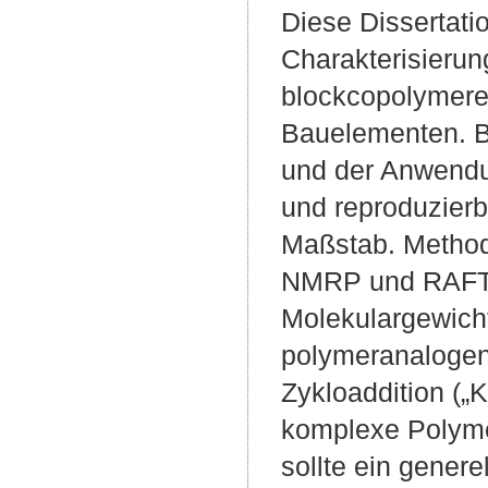
Diese Dissertati
Charakterisierun
blockcopolymeren
Bauelementen. B
und der Anwendu
und reproduzier
Maßstab. Methode
NMRP und RAFT, 
Molekulargewicht
polymeranalogen 
Zykloaddition („
komplexe Polymer
sollte ein genere