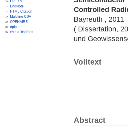
EP3 XML
EndNote
Controlled Radi
HTML Citation
Multiline CSV
Bayreuth , 2011
OPENAIRE
epicur
( Dissertation, 2
xMetaDissPlus
und Geowissensc
Volltext
Abstract