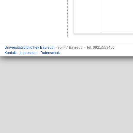
Universitätsbibliothek Bayreuth
- 95447 Bayreuth - Tel. 0921/553450
Kontakt
-
Impressum
-
Datenschutz