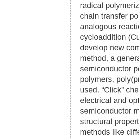
radical polymeri
chain transfer p
analogous reacti
cycloaddition (C
develop new comp
method, a genera
semiconductor po
polymers, poly(p
used. “Click” che
electrical and op
semiconductor m
structural proper
methods like dif