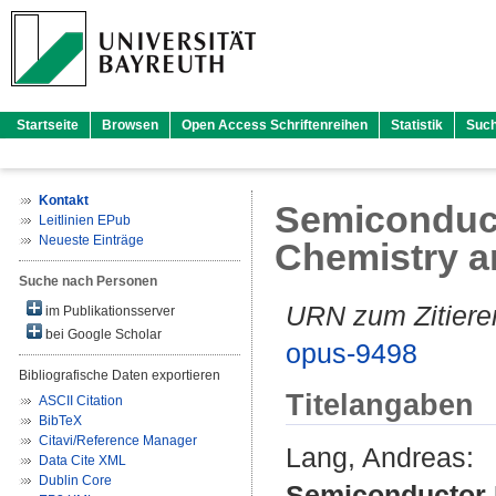
Startseite
Browsen
Open Access Schriftenreihen
Statistik
Suc
Kontakt
Semiconduct
Leitlinien EPub
Neueste Einträge
Chemistry a
Suche nach Personen
URN zum Zitiere
im Publikationsserver
bei Google Scholar
opus-9498
Bibliografische Daten exportieren
Titelangaben
ASCII Citation
BibTeX
Citavi/Reference Manager
Lang, Andreas
:
Data Cite XML
Dublin Core
Semiconductor 