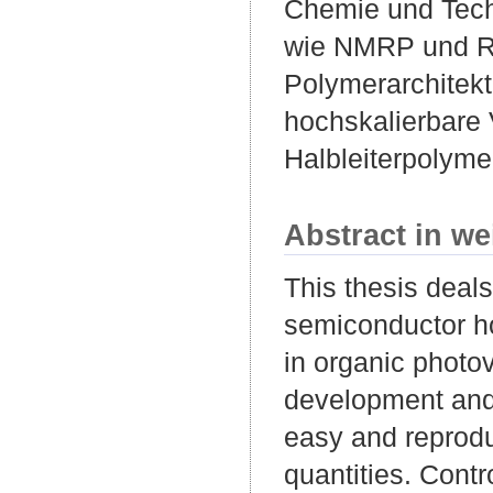
Chemie und Techn
wie NMRP und RA
Polymerarchitekt
hochskalierbare
Halbleiterpolym
Abstract in we
This thesis deals
semiconductor h
in organic photov
development and 
easy and reprodu
quantities. Contr