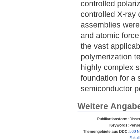
controlled polar
controlled X‐ray
assemblies were 
and atomic force
the vast applicabi
polymerization 
highly complex s
foundation for a 
semiconductor p
Weitere Angab
Publikationsform:
Disse
Keywords:
Peryle
Themengebiete aus DDC:
500 N
Fakul