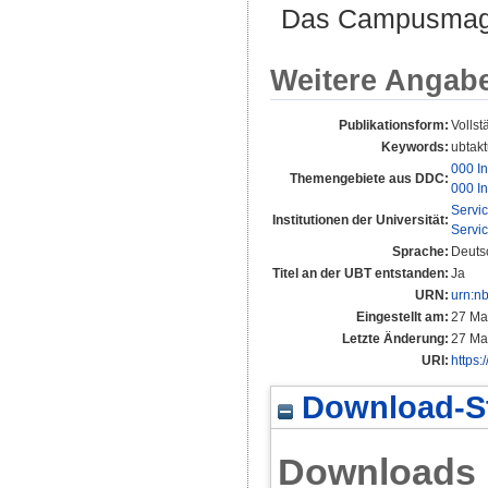
Das Campusmagaz
Weitere Angab
Publikationsform:
Vollst
Keywords:
ubtakt
000 In
Themengebiete aus DDC:
000 In
Servi
Institutionen der Universität:
Servi
Sprache:
Deuts
Titel an der UBT entstanden:
Ja
URN:
urn:n
Eingestellt am:
27 Ma
Letzte Änderung:
27 Ma
URI:
https:
Download-St
Downloads