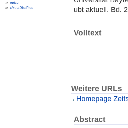
epicur
ubt aktuell. Bd. 
xMetaDissPlus
Volltext
Weitere URLs
Homepage Zeitsc
Abstract