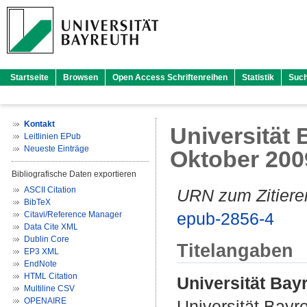
Startseite
Browsen
Open Access Schriftenreihen
Statistik
Suc
Kontakt
Universität B
Leitlinien EPub
Neueste Einträge
Oktober 200
Bibliografische Daten exportieren
ASCII Citation
URN zum Zitiere
BibTeX
epub-2856-4
Citavi/Reference Manager
Data Cite XML
Dublin Core
Titelangaben
EP3 XML
EndNote
HTML Citation
Universität Bayr
Multiline CSV
OPENAIRE
Universität Bayr