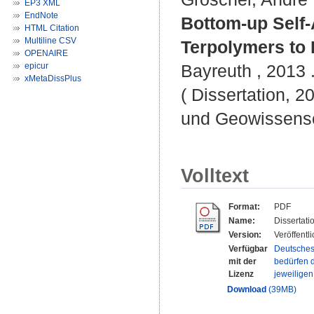
EP3 XML
EndNote
Bottom-up Self-
HTML Citation
Multiline CSV
Terpolymers to 
OPENAIRE
epicur
Bayreuth , 2013 .
xMetaDissPlus
( Dissertation, 2
und Geowissensc
Volltext
Format:
PDF
Name:
Dissertati
Version:
Veröffentl
Verfügbar
Deutsches
mit der
bedürfen d
Lizenz
jeweilige
Download
(39MB)