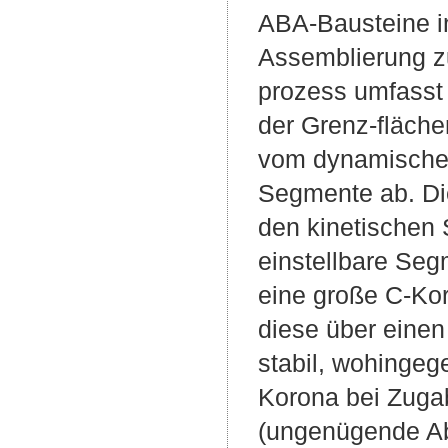
ABA-Bausteine in
Assemblierung zu
prozess umfasst 
der Grenz-fläche
vom dynamischen
Segmente ab. Die
den kinetischen
einstellbare Seg
eine große C-Ko
diese über einen
stabil, wohingeg
Korona bei Zugab
(ungenügende Ab