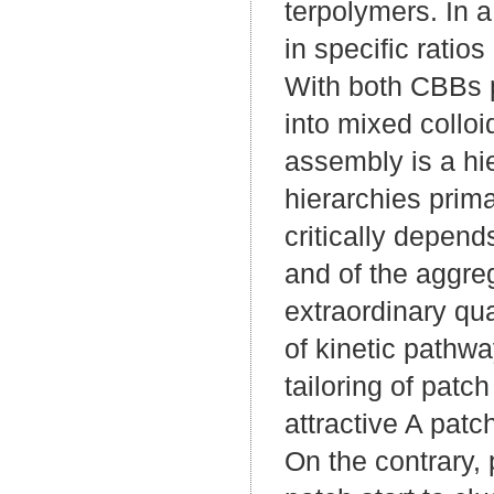
terpolymers. In
in specific ratio
With both CBBs p
into mixed collo
assembly is a hie
hierarchies prima
critically depen
and of the aggre
extraordinary qua
of kinetic pathw
tailoring of patc
attractive A patc
On the contrary, 