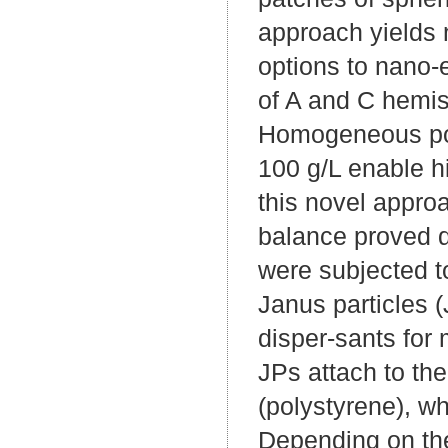
approach yields 
options to nano-
of A and C hemis
Homogeneous pop
100 g/L enable h
this novel appro
balance proved d
were subjected to
Janus particles (
disper-sants for
JPs attach to th
(polystyrene), whi
Depending on the 