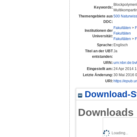
Blockpolymeris
Keywords:
Multikomparti
Themengebiete aus
500 Naturwis
DDC:
Fakultäten
>
F
Institutionen der
Fakultäten
Universität:
Fakultäten
>
F
Sprache:
Englisch
Titel an der UBT
Ja
entstanden:
URN:
urn:nbn:de:b
Eingestellt am:
24 Apr 2014 1
Letzte Änderung:
30 Mai 2016 
URI:
https://epub.u
Download-St
Downloads
Loading...