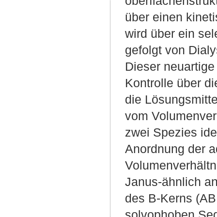
oberflächenstruk
über einen kinet
wird über ein sel
gefolgt von Dialy
Dieser neuartige
Kontrolle über d
die Lösungsmitt
vom Volumenverh
zwei Spezies iden
Anordnung der a
Volumenverhältn
Janus-ähnlich an
des B-Kerns (AB 
solvophoben Segm