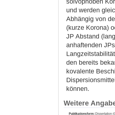
solvophoben Kor
und werden gleic
Abhängig von der
(kurze Korona) o
JP Abstand (lang
anhaftenden JPs 
Langzeitstabilit
den bereits beka
kovalente Besch
Dispersionsmitte
können.
Weitere Angab
Publikationsform:
Dissertation 