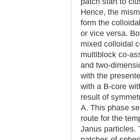
patch start to cl
Hence, the misma
form the colloida
or vice versa. B
mixed colloidal 
multiblock co-as
and two-dimensio
with the presen
with a B-core wit
result of symmetr
A. This phase se
route for the te
Janus particles.
patches of spher