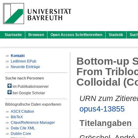
Startseite
Browsen
Open Access Schriftenreihen
Statistik
Suc
Kontakt
Bottom-up S
Leitlinien EPub
Neueste Einträge
From Tribloc
Suche nach Personen
Colloidal (
im Publikationsserver
bei Google Scholar
URN zum Zitiere
Bibliografische Daten exportieren
opus4-13855
ASCII Citation
BibTeX
Titelangaben
Citavi/Reference Manager
Data Cite XML
Dublin Core
Gröschel, André 