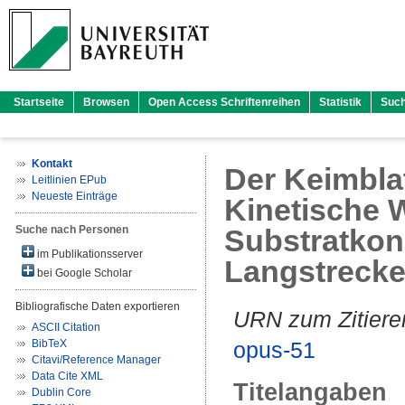
Startseite
Browsen
Open Access Schriftenreihen
Statistik
Suc
Kontakt
Der Keimbla
Leitlinien EPub
Neueste Einträge
Kinetische 
Suche nach Personen
Substratkon
im Publikationsserver
Langstrecke
bei Google Scholar
Bibliografische Daten exportieren
URN zum Zitiere
ASCII Citation
BibTeX
opus-51
Citavi/Reference Manager
Data Cite XML
Titelangaben
Dublin Core