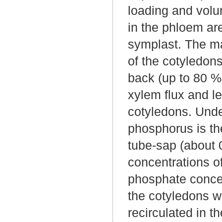
loading and volu
in the phloem ar
symplast. The ma
of the cotyledons
back (up to 80 %
xylem flux and l
cotyledons. Under
phosphorus is th
tube-sap (about 0
concentrations of
phosphate concen
the cotyledons 
recirculated in t