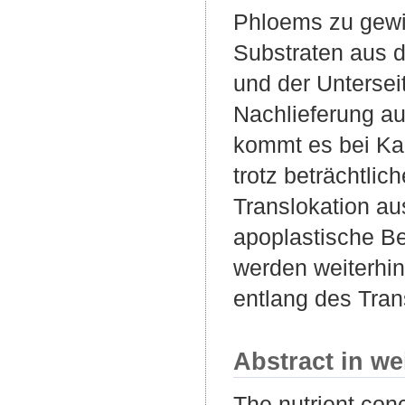
Phloems zu gewi
Substraten aus
und der Untersei
Nachlieferung a
kommt es bei Kal
trotz beträchtlic
Translokation aus
apoplastische B
werden weiterhi
entlang des Tran
Abstract in we
The nutrient conc