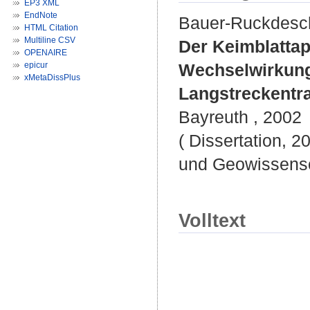
EP3 XML
EndNote
Bauer-Ruckdesch
HTML Citation
Multiline CSV
Der Keimblattap
OPENAIRE
epicur
Wechselwirkung
xMetaDissPlus
Langstreckentra
Bayreuth , 2002
( Dissertation, 2
und Geowissensc
Volltext