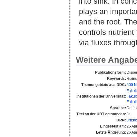
into sink. In con
plays an importan
and the root. The
controls nutrient 
via fluxes throu
Weitere Angab
Publikationsform:
Disse
Keywords:
Rizinu
Themengebiete aus DDC:
500 N
Fakul
Institutionen der Universität:
Fakul
Fakul
Sprache:
Deuts
Titel an der UBT entstanden:
Ja
URN:
urn:n
Eingestellt am:
26 Ap
Letzte Änderung:
26 Ap