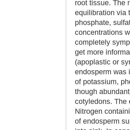
root tissue. The
equilibration via
phosphate, sulfa
concentrations w
completely sympl
get more informa
(apoplastic or sy
endosperm was in
of potassium, ph
though abundant 
cotyledons. The 
Nitrogen contain
of endosperm sup