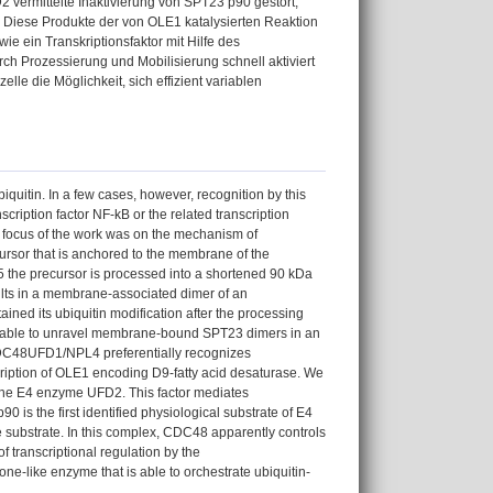
 vermittelte Inaktivierung von SPT23 p90 gestört,
. Diese Produkte der von OLE1 katalysierten Reaktion
e ein Transkriptionsfaktor mit Hilfe des
rch Prozessierung und Mobilisierung schnell aktiviert
lle die Möglichkeit, sich effizient variablen
iquitin. In a few cases, however, recognition by this
ription factor NF-kB or the related transcription
he focus of the work was on the mechanism of
ursor that is anchored to the membrane of the
5 the precursor is processed into a shortened 90 kDa
ts in a membrane-associated dimer of an
ed its ubiquitin modification after the processing
s able to unravel membrane-bound SPT23 dimers in an
 CDC48UFD1/NPL4 preferentially recognizes
scription of OLE1 encoding D9-fatty acid desaturase. We
g the E4 enzyme UFD2. This factor mediates
 is the first identified physiological substrate of E4
he substrate. In this complex, CDC48 apparently controls
 transcriptional regulation by the
-like enzyme that is able to orchestrate ubiquitin-