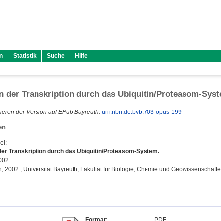
n
Statistik
Suche
Hilfe
n der Transkription durch das Ubiquitin/Proteasom-Sys
ieren der Version auf EPub Bayreuth:
urn:nbn:de:bvb:703-opus-199
en
el
:
der Transkription durch das Ubiquitin/Proteasom-System.
2002
on, 2002 , Universität Bayreuth, Fakultät für Biologie, Chemie und Geowissenschafte
Format:
PDF