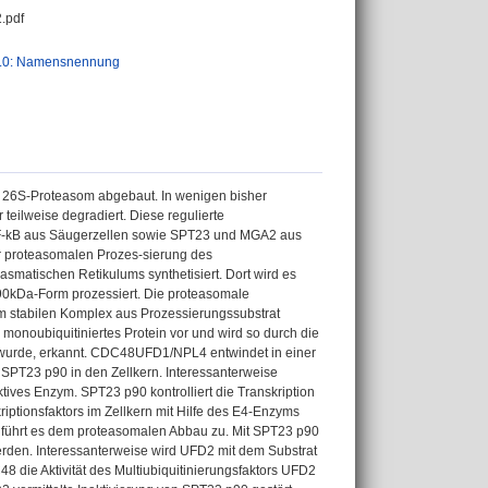
.pdf
.0: Namensnennung
das 26S-Proteasom abgebaut. In wenigen bisher
 teilweise degradiert. Diese regulierte
NF-kB aus Säugerzellen sowie SPT23 und MGA2 aus
er proteasomalen Prozes-sierung des
asmatischen Retikulums synthetisiert. Dort wird es
 90kDa-Form prozessiert. Die proteasomale
m stabilen Komplex aus Prozessierungssubstrat
onoubiquitiniertes Protein vor und wird so durch die
n wurde, erkannt. CDC48UFD1/NPL4 entwindet in einer
PT23 p90 in den Zellkern. Interessanterweise
tives Enzym. SPT23 p90 kontrolliert die Transkription
iptionsfaktors im Zellkern mit Hilfe des E4-Enzyms
nd führt es dem proteasomalen Abbau zu. Mit SPT23 p90
werden. Interessanterweise wird UFD2 mit dem Substrat
 die Aktivität des Multiubiquitinierungsfaktors UFD2