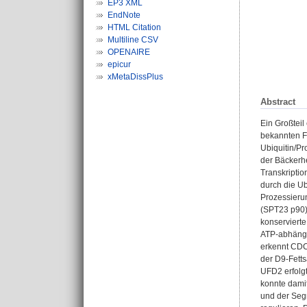
EP3 XML
EndNote
HTML Citation
Multiline CSV
OPENAIRE
epicur
xMetaDissPlus
Abstract
Ein Großteil
bekannten Fä
Ubiquitin/P
der Bäckerh
Transkriptio
durch die Ub
Prozessieru
(SPT23 p90) 
konserviert
ATP-abhängi
erkennt CDC4
der D9-Fetts
UFD2 erfolgt
konnte damit
und der Seg