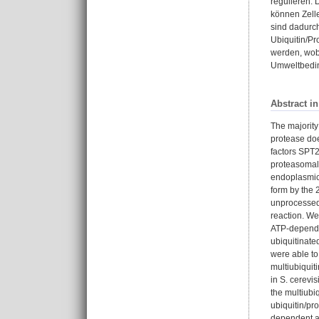
regulieren. 
können Zelle
sind dadurch
Ubiquitin/Pr
werden, wobe
Umweltbedi
Abstract i
The majority
protease doe
factors SPT2
proteasomal 
endoplasmic 
form by the
unprocessed 
reaction. W
ATP-dependen
ubiquitinate
were able to
multiubiquit
in S. cerevi
the multiubi
ubiquitin/pr
dependent ac