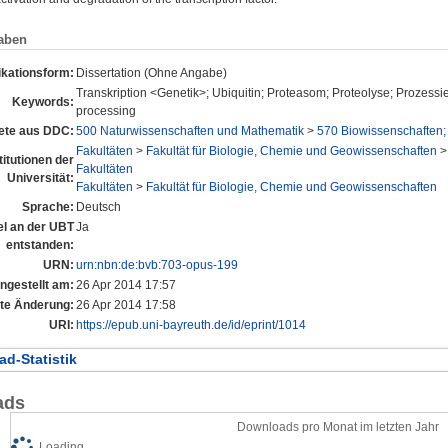
aben
ikationsform:
Dissertation (Ohne Angabe)
Transkription <Genetik>; Ubiquitin; Proteasom; Proteolyse; Prozessier
Keywords:
processing
ete aus DDC:
500 Naturwissenschaften und Mathematik
>
570 Biowissenschaften;
Fakultäten
>
Fakultät für Biologie, Chemie und Geowissenschaften
titutionen der
Fakultäten
Universität:
Fakultäten
>
Fakultät für Biologie, Chemie und Geowissenschaften
Sprache:
Deutsch
tel an der UBT
Ja
entstanden:
URN:
urn:nbn:de:bvb:703-opus-199
ingestellt am:
26 Apr 2014 17:57
zte Änderung:
26 Apr 2014 17:58
URI:
https://epub.uni-bayreuth.de/id/eprint/1014
d-Statistik
ads
Downloads pro Monat im letzten Jahr
Loading...