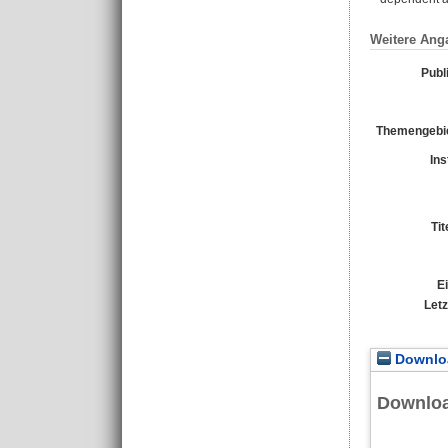
Weitere Ang
Publ
Themengebi
Ins
Ti
E
Let
Downloa
Downlo