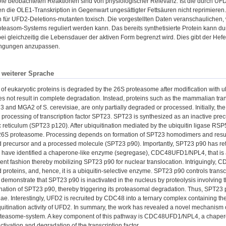
Die beobachteten Reaktionen sind von physiologischer Relevanz. Ist die durch UFD2
n die OLE1-Transkription in Gegenwart ungesättigter Fettsäuren nicht reprimieren
 für UFD2-Deletions-mutanten toxisch. Die vorgestellten Daten veranschaulichen, wi
oteasom-Systems reguliert werden kann. Das bereits synthetisierte Protein kann du
i gleichzeitig die Lebensdauer der aktiven Form begrenzt wird. Dies gibt der Hefeze
ngungen anzupassen.
n weiterer Sprache
 of eukaryotic proteins is degraded by the 26S proteasome after modification with ub
s not result in complete degradation. Instead, proteins such as the mammalian transc
3 and MGA2 of S. cerevisiae, are only partially degraded or processed. Initially, t
processing of transcription factor SPT23. SPT23 is synthesized as an inactive prec
reticulum (SPT23 p120). After ubiquitination mediated by the ubiquitin ligase RSP
 26S proteasome. Processing depends on formation of SPT23 homodimers and resul
precursor and a processed molecule (SPT23 p90). Importantly, SPT23 p90 has retain
e have identified a chaperone-like enzyme (segregase), CDC48UFD1/NPL4, that i
t fashion thereby mobilizing SPT23 p90 for nuclear translocation. Intriguingly,
d proteins, and, hence, it is a ubiquitin-selective enzyme. SPT23 p90 controls tran
 demonstrate that SPT23 p90 is inactivated in the nucleus by proteolysis involvin
ination of SPT23 p90, thereby triggering its proteasomal degradation. Thus, SPT23 p90
siae. Interestingly, UFD2 is recruited by CDC48 into a ternary complex containing t
quitination activity of UFD2. In summary, the work has revealed a novel mechanism of
oteasome-system. A key component of this pathway is CDC48UFD1/NPL4, a chaperone
tivation and degradation of the transcription factor.