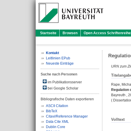
Startseite
Browsen
Open Access Schriftenreihe
Kontakt
Regulatio
Leitlinien EPub
Neueste Einträge
URN zum Zit
Suche nach Personen
Titelangab
im Publikationsserver
Rape, Micha
bei Google Scholar
Regulation 
Bayreuth , 
Bibliografische Daten exportieren
( Dissertati
ASCII Citation
BibTeX
Citavi/Reference Manager
Volltext
Data Cite XML
Dublin Core