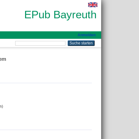
EPub Bayreuth
Anmelden
tem
n)