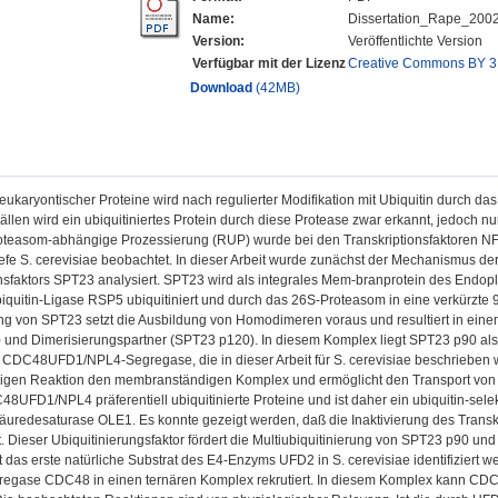
Name:
Dissertation_Rape_2002
Version:
Veröffentlichte Version
Verfügbar mit der Lizenz
Creative Commons BY 3
Download
(42MB)
 eukaryontischer Proteine wird nach regulierter Modifikation mit Ubiquitin durch 
llen wird ein ubiquitiniertes Protein durch diese Protease zwar erkannt, jedoch nur
roteasom-abhängige Prozessierung (RUP) wurde bei den Transkriptionsfaktoren 
efe S. cerevisiae beobachtet. In dieser Arbeit wurde zunächst der Mechanismus d
nsfaktors SPT23 analysiert. SPT23 wird als integrales Mem-branprotein des Endopl
iquitin-Ligase RSP5 ubiquitiniert und durch das 26S-Proteasom in eine verkürzte
ng von SPT23 setzt die Ausbildung von Homodimeren voraus und resultiert in eine
und Dimerisierungspartner (SPT23 p120). In diesem Komplex liegt SPT23 p90 als m
e CDC48UFD1/NPL4-Segregase, die in dieser Arbeit für S. cerevisiae beschriebe
gen Reaktion den membranständigen Komplex und ermöglicht den Transport von S
8UFD1/NPL4 präferentiell ubiquitinierte Proteine und ist daher ein ubiquitin-selek
äuredesaturase OLE1. Es konnte gezeigt werden, daß die Inaktivierung des Transkr
. Dieser Ubiquitinierungsfaktor fördert die Multiubiquitinierung von SPT23 p90 u
 das erste natürliche Substrat des E4-Enzyms UFD2 in S. cerevisiae identifiziert 
regase CDC48 in einen ternären Komplex rekrutiert. In diesem Komplex kann CDC48