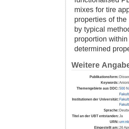
mixes for tire ap
properties of th
by typical method
proportion within 
determined prope
Weitere Angab
Publikationsform:
Disse
Keywords:
Anioni
Themengebiete aus DDC:
500 N
Fakul
Institutionen der Universität:
Fakul
Fakul
Sprache:
Deuts
Titel an der UBT entstanden:
Ja
URN:
urn:n
Eingestellt am:
26 Ap