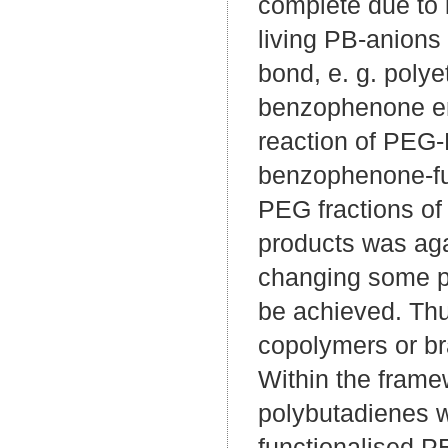
complete due to 
living PB-anion
bond, e. g. polye
benzophenone en
reaction of PEG-
benzophenone-fun
PEG fractions of 
products was aga
changing some par
be achieved. Thu
copolymers or br
Within the frame
polybutadienes we
functionalised P