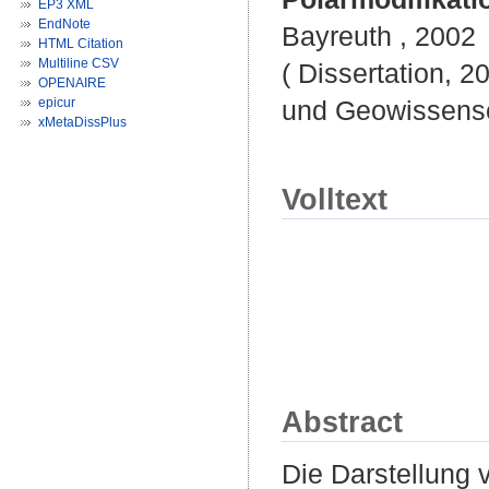
EP3 XML
EndNote
Bayreuth , 2002
HTML Citation
Multiline CSV
( Dissertation, 2
OPENAIRE
epicur
und Geowissensc
xMetaDissPlus
Volltext
Abstract
Die Darstellung 