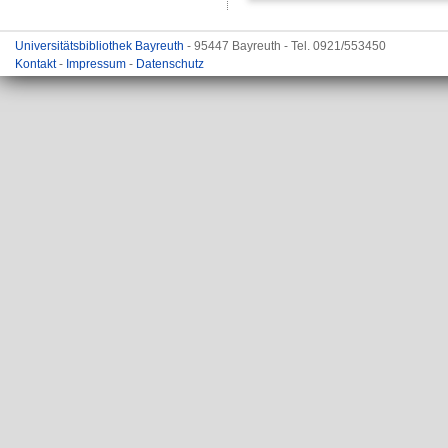
Universitätsbibliothek Bayreuth
- 95447 Bayreuth - Tel. 0921/553450
Kontakt
-
Impressum
-
Datenschutz