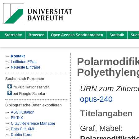
Startseite
Browsen
Open Access Schriftenreihen
Statistik
Suc
Kontakt
Polarmodifi
Leitlinien EPub
Neueste Einträge
Polyethylen
Suche nach Personen
URN zum Zitiere
im Publikationsserver
bei Google Scholar
opus-240
Bibliografische Daten exportieren
Titelangaben
ASCII Citation
BibTeX
Citavi/Reference Manager
Graf, Mabel
:
Data Cite XML
Dublin Core
Polarmodifikati