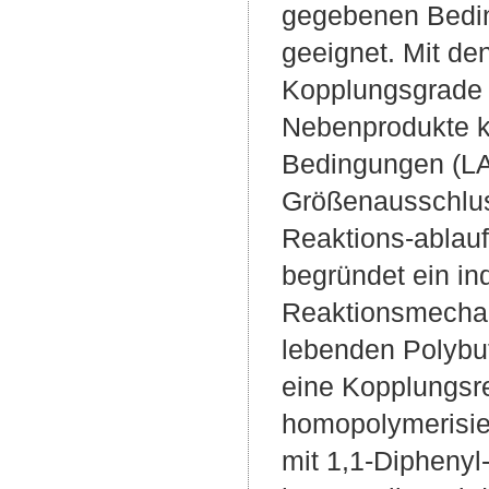
gegebenen Bedin
geeignet. Mit de
Kopplungsgrade v
Nebenprodukte ko
Bedingungen (LA
Größenausschlus
Reaktions-ablauf
begründet ein ind
Reaktionsmechani
lebenden Polybut
eine Kopplungsre
homopolymerisie
mit 1,1-Dipheny