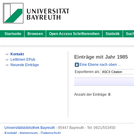
Startseite
Browsen
Open Access Schriftenreihen
Statistik
Suc
Kontakt
Einträge mit Jahr 1985
Leitlinien EPub
Eine Ebene nach oben ...
Neueste Einträge
Exportieren als
Anzahl der Einträge:
0
.
Universitätsbibliothek Bayreuth
- 95447 Bayreuth - Tel. 0921/553450
Kontakt
-
Impressum
-
Datenschutz