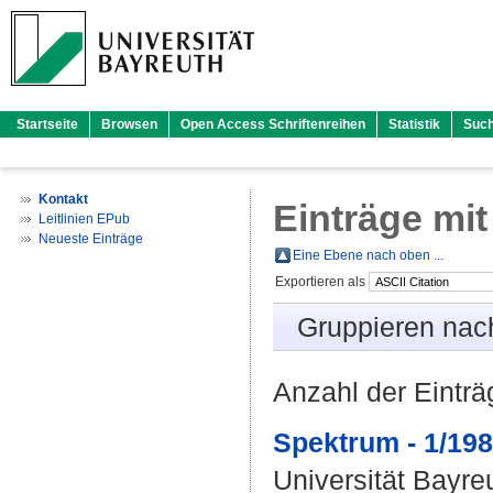
Startseite
Browsen
Open Access Schriftenreihen
Statistik
Suc
Kontakt
Einträge mit
Leitlinien EPub
Neueste Einträge
Eine Ebene nach oben ...
Exportieren als
Gruppieren nac
Anzahl der Eintr
Spektrum - 1/198
Universität Bayre