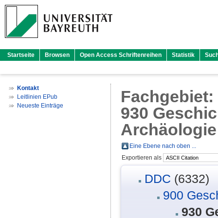
Startseite
Browsen
Open Access Schriftenreihen
Statistik
Suc
Kontakt
Fachgebiet
Leitlinien EPub
Neueste Einträge
930 Geschich
Archäologie
Eine Ebene nach oben ...
Exportieren als
DDC
(6332)
900 Gesch
930 Ge